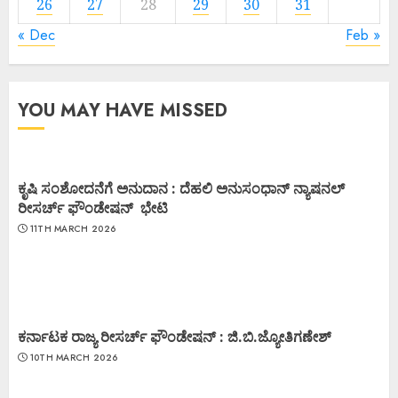
26
27
28
29
30
31
« Dec
Feb »
YOU MAY HAVE MISSED
ಕೃಷಿ ಸಂಶೋದನೆಗೆ ಅನುದಾನ : ದೆಹಲಿ ಅನುಸಂಧಾನ್ ನ್ಯಾಷನಲ್
ರೀಸರ್ಚ್ ಫೌಂಡೇಷನ್ ಭೇಟಿ
11TH MARCH 2026
ಕರ್ನಾಟಕ ರಾಜ್ಯ ರೀಸರ್ಚ್ ಫೌಂಡೇಷನ್ : ಜಿ.ಬಿ.ಜ್ಯೋತಿಗಣೇಶ್
10TH MARCH 2026