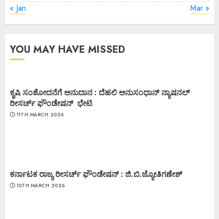
« Jan
Mar »
YOU MAY HAVE MISSED
ಕೃಷಿ ಸಂಶೋದನೆಗೆ ಅನುದಾನ : ದೆಹಲಿ ಅನುಸಂಧಾನ್ ನ್ಯಾಷನಲ್
ರೀಸರ್ಚ್ ಫೌಂಡೇಷನ್ ಭೇಟಿ
11TH MARCH 2026
ಕರ್ನಾಟಕ ರಾಜ್ಯ ರೀಸರ್ಚ್ ಫೌಂಡೇಷನ್ : ಜಿ.ಬಿ.ಜ್ಯೋತಿಗಣೇಶ್
10TH MARCH 2026