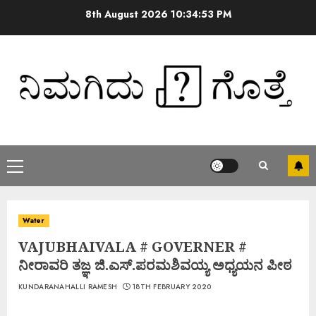
8th August 2026
10:34:54 PM
Water
VAJUBHAIVALA # GOVERNER #
ನೀರಾವರಿ ತಜ್ಞ ಜಿ.ಎಸ್.ಪರಮಶಿವಯ್ಯ ಅಧ್ಯಯನ ಪೀಠ
KUNDARANAHALLI RAMESH
18TH FEBRUARY 2020