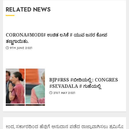
RELATED NEWS
CORONA#MODI# ಉಚಿತ ಲಸಿಕೆ # ಯುವ ಜನರ ಕೋಪ
ತಣ್ಣಗಾಯಿತು.
9TH JUNE 2021
BJP#RSS #ಬೀದಿಯಲ್ಲಿ : CONGRES
#SEVADALA # ಗುಹೆಯಲ್ಲಿ
21ST MAY 2021
 ಕೇಂದ್ರ ಸರ್ಕಾರದಿಂದ ಹೆಚ್ಚಿಗೆ ಅನುದಾನ ಪಡೆದ ರಾಜ್ಯಾವಾಗಿಸಲು ಶ್ರಮಿಸೋಣ ಬನ