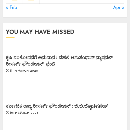
« Feb
Apr »
YOU MAY HAVE MISSED
ಕೃಷಿ ಸಂಶೋದನೆಗೆ ಅನುದಾನ : ದೆಹಲಿ ಅನುಸಂಧಾನ್ ನ್ಯಾಷನಲ್
ರೀಸರ್ಚ್ ಫೌಂಡೇಷನ್ ಭೇಟಿ
11TH MARCH 2026
ಕರ್ನಾಟಕ ರಾಜ್ಯ ರೀಸರ್ಚ್ ಫೌಂಡೇಷನ್ : ಜಿ.ಬಿ.ಜ್ಯೋತಿಗಣೇಶ್
10TH MARCH 2026