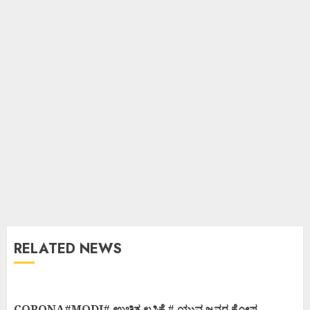
RELATED NEWS
CORONA#MODI# ಉಚಿತ ಲಸಿಕೆ # ಯುವ ಜನರ ಕೋಪ