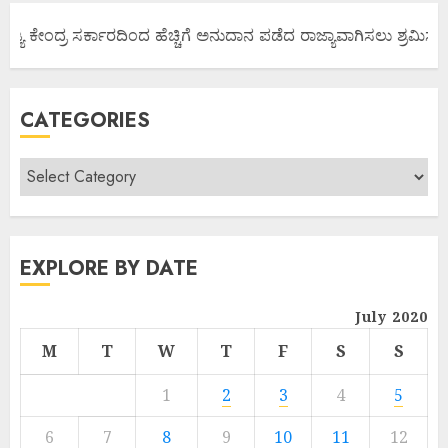
ಜ್ಯ ಕೇಂದ್ರ ಸರ್ಕಾರದಿಂದ ಹೆಚ್ಚಿಗೆ ಅನುದಾನ ಪಡೆದ ರಾಜ್ಯಾವಾಗಿಸಲು ಶ್ರಮಿಸೋಣ
CATEGORIES
EXPLORE BY DATE
July 2020
M
T
W
T
F
S
S
1
2
3
4
5
6
7
8
9
10
11
12