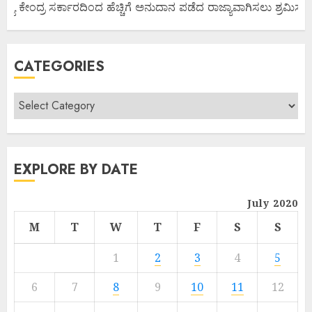
ಜ್ಯ ಕೇಂದ್ರ ಸರ್ಕಾರದಿಂದ ಹೆಚ್ಚಿಗೆ ಅನುದಾನ ಪಡೆದ ರಾಜ್ಯಾವಾಗಿಸಲು ಶ್ರಮಿಸೋಣ
CATEGORIES
EXPLORE BY DATE
July 2020
M
T
W
T
F
S
S
1
2
3
4
5
6
7
8
9
10
11
12