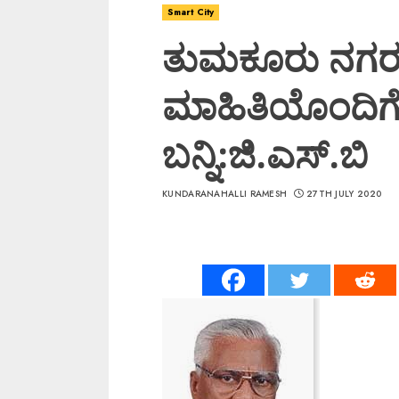
Smart City
ತುಮಕೂರು ನಗರ
ಮಾಹಿತಿಯೊಂದಿಗೆ
ಬನ್ನಿ:ಜಿ.ಎಸ್.ಬಿ
KUNDARANAHALLI RAMESH
27TH JULY 2020