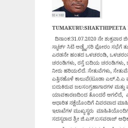
TUMAKURU:SHAKTHIPEETA
ದಿನಾಂಕ:31.07.2020 ನೇ ಶುಕ್ರವಾರ ಜಿಲ
ಸ್ಮಾರ್ಟ್ ಸಿಟಿ ಅಡ್ವೈಸರಿ ಫೋರಂ ಸಭೆ
ಎರಡನೇ ಹಂತದ ಒಳಚರಂಡಿ, ಒಳಚರಂಡಿ ಮಿಸ
ಚರಂಡಿಗಳು, ರಸ್ತೆ ಬದಿಯ ಚರಂಡಿಗಳು, ಚರಂ
ನೀರು ಹರಿಯಲಿದೆ. ಸೇತುವೆಗಳು, ಸೇತುವೆಗ
ಎತ್ತಿನಹೊಳೆ ಕಾಲುವೆ(ಟೂಡಾ ಎಲ್.ಪಿ.ಎ 
ಬದುಕಿರುವ ಜಲಸಂಗ್ರಹಾಗಾರಗಳ ಮತ್ತು ಮಳೆ 
ಯಾವಕಾರಣದಿಂದ ತೊಂದರೆ ಆಗಲಿದೆ, ಎಂಬ 
ಆಧಾರಿತ ನಕ್ಷೆಯೊಂದಿಗೆ ವಿವರವಾದ ಮಾಹಿ
ಇಲಾಖೆಗಳ ಮುಖ್ಯಸ್ಥರು ಮಾಹಿತಿಯೊಂದಿ
ಸದಸ್ಯರಾದ ಶ್ರೀ ಜಿ.ಎಸ್.ಬಸವರಾಜ್ ಅಧಿಕಾರ