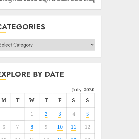
CATEGORIES
EXPLORE BY DATE
July 2020
M
T
W
T
F
S
S
1
2
3
4
5
6
7
8
9
10
11
12