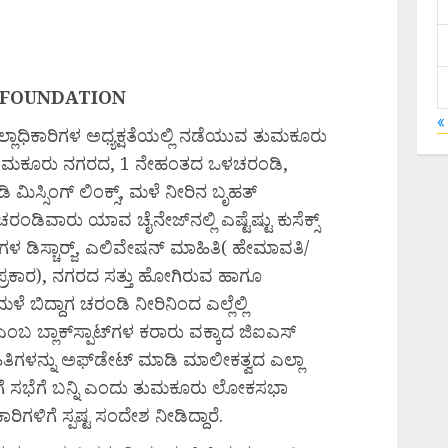
 FOUNDATION
«
್ಲಾಧಿಕಾರಿಗಳ ಅಧ್ಯಕ್ಷತೆಯಲ್ಲಿ ನಡೆಯುವ ತುಮಕೂರು
ಗೆ ತುಮಕೂರು ನಗರದ, 1 ನೇಹಂತದ ಒಳಚರಂಡಿ,
್ಸಿಂಗ್ ಲಿಂಕ್ಸ್, ಮಳೆ ನೀರಿನ ಬೃಹತ್
ಡಿವಾರು ಯಾವ ಚೈನೇಜ್‌ನಲ್ಲಿ ಎಷ್ಟೆಷ್ಟು ಕುಸೆಕ್ಸ್
ಳ ಡಿಸ್ಚಾರ್‍ಜ್, ಎಲಿವೇಷನ್ ಮಾಹಿತಿ( ಹೇಮಾವತಿ/
ಪ್ರಕಾರ), ನಗರದ ಸತ್ತು ಹೋಗಿರುವ ಹಾಗೂ
ಬಿದ್ದಾಗ ಚರಂಡಿ ನೀರಿನಿಂದ ಎಲ್ಲೆಲ್ಲಿ
ಬ್ಲಾಕ್‌ಸ್ಪಾಟ್‌ಗಳ ಕರಾರು ವಕ್ಕಾದ ಜಿಐಎಸ್
ತಿಗಳನ್ನು ಅಫ್‌ಡೇಟ್ ಮಾಡಿ ಮಾಲೀಕತ್ವದ ಎಲ್ಲಾ
ಗೆ ಸಭೆಗೆ ಬನ್ನಿ ಎಂದು ತುಮಕೂರು ಲೋಕಸಭಾ
ಿಗಳಿಗೆ ಸ್ಪಷ್ಟ ಸಂದೇಶ ನೀಡಿದ್ದಾರೆ.