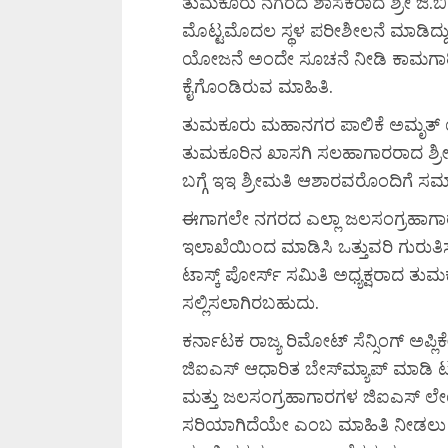
ತುಮಕೂರು ನಗರದ ಶಾಸಕರಾದ ಶ್ರೀ ಜಿ.ಬ
ಮೊಟ್ಟಮೊದಲ ಸ್ಥಳ ಪರೀಶೀಲನೆ ಮಾಡಿದ
ಯೋಜನೆ ಅಂದೇ ಸೂಚನೆ ನೀಡಿ ಕಾಮಗಾರಿ 
ಕೈಗೊಂಡಿರುವ ಮಾಹಿತಿ.
ತುಮಕೂರು ಮಹಾನಗರ ಪಾಲಿಕೆ ಅಮೃತ್ 
ತುಮಕೂರಿನ ಖಾಸಗಿ ಸಲಹಾಗಾರರಾದ ಶ್ರೀ
ಬಗ್ಗೆ ಇಇ ಶ್ರೀಮತಿ ಆಶಾರವರೊಂದಿಗೆ ಸಮಾ
ಈಗಾಗಲೇ ನಗರದ ಎಲ್ಲಾ ಜಲಸಂಗ್ರಹಾಗಾ
ಇಲಾಖೆಯಿಂದ ಮಾಡಿಸಿ ಒತ್ತುವರಿ ಗುರುತಿಸಲ
ಟಾಸ್ಕ್ ಪೋರ್ಸ್ ಸಮಿತಿ ಅಧ್ಯಕ್ಷರಾದ ತು
ಸಲ್ಲಿಸಲಾಗಿರಬಹುದು.
ಕರ್ನಾಟಕ ರಾಜ್ಯ ರಿಮೋಟ್ ಸೆನ್ಸಿಂಗ್ ಅ
ಜಿಐಎಸ್ ಆಧಾರಿತ ಬೇಸ್‌ಮ್ಯಾಪ್ ಮಾಡಿ ಟೂ
ಮತ್ತು ಜಲಸಂಗ್ರಹಾಗಾರಗಳ ಜಿಐಎಸ್ ಲ
ಸರಿಯಾಗಿದೆಯೇ ಎಂಬ ಮಾಹಿತಿ ನೀಡಲು ಸೂ