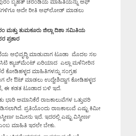
ಪುರಂ ಬೃಹತ್ ಚರಂಡಿಯ ಮಾಹಿತಿಯನ್ನು ಅಫ್
ಗಗಳಿಗೂ ಅದೇ ರೀತಿ ಅಫ್‌ಲೋಡ್ ಮಾಡಲು
ರಂ
ಮತ್ತು
ತುಮಕೂರು
ಜಿಲ್ಲಾ
ದಿಶಾ
ಸಮಿತಿಯ
ವರ
ಪ್ರಕಾರ
ೆಯ ಅಭಿವೃದ್ಧಿ ಮಾಡುವಾಗ ಟೂಡಾ ಮೊದಲ ಸಲ
ಸಿಟಿ ಕ್ಯಾಚ್‌ಮೆಂಟ್ ಏರಿಯಾದ ಎಲ್ಲಾ ಮಳೆನೀರಿನ
ರೆ ಕೋಡಿಹಳ್ಳದ ಮಾಹಿತಿಗಳನ್ನು ಸಂಗ್ರಹ
ಗ ಲೇ ಔಟ್ ಮಾಡಲು ಉದ್ದೇಶಿದ್ದಾಗ ಕೋಡಿಹಳ್ಳದ
ಿದೆ, ಈ ಕಡತ ಟೂಡಾದ ಬಳಿ ಇದೆ.
ು ಭಾರಿ ಅಮಾನಿಕೆರೆ ರಾಜಕಾಲುವೆಗಳ ಒತ್ತುವರಿ
 ಪಡಿಸಲಾಗಿದೆ. ಪ್ರತಿಯೊಂದು ರಾಜಕಾಲುವೆ ಎಷ್ಟು ಕಿಮೀ
ಸ್ಥೀರ್ಣ ಜಮೀನು ಇದೆ. ಇದರಲ್ಲಿ ಎಷ್ಟು ವಿಸ್ಥೀರ್ಣ
್ಲ ಎಂಬ ಮಾಹಿತಿ ಇರಲೇ ಬೇಕು.