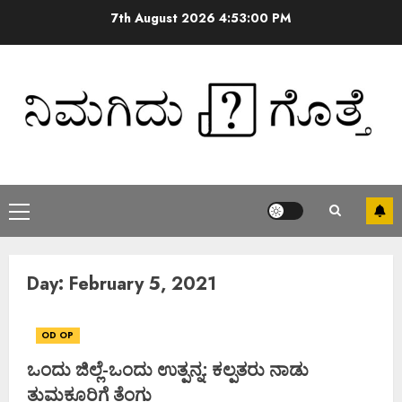
7th August 2026
4:53:00 PM
Day:
February 5, 2021
OD OP
ಒಂದು ಜಿಲ್ಲೆ-ಒಂದು ಉತ್ಪನ್ನ: ಕಲ್ಪತರು ನಾಡು
ತುಮಕೂರಿಗೆ ತೆಂಗು