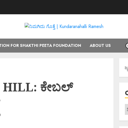
ION FOR SHAKTHI PEETA FOUNDATION
ABOUT US
ಕರ್ನಾಟಕ ರಾಜ್ಯ 
ILL: ಕೇಬಲ್‌
?
1