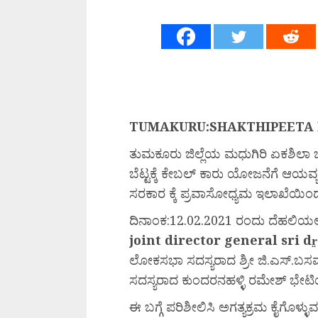
TUMAKURU:SHAKTHIPEETA
ತುಮಕೂರು ಜಿಲ್ಲೆಯ ಮಧುಗಿರಿ ಏಕಶಿಲಾ ಬೆಟ್ಟ 
ಬೆಟ್ಟಕ್ಕೆ ಕೇಬಲ್‌ ಕಾರು ಯೋಜನೆಗೆ ಆಯವ
ಸರಕಾರ ಕ್ಕೆ ಪ್ರವಾಸೋಧ್ಯಮ ಇಲಾಖೆಯಿಂದ
ದಿನಾಂಕ:12.02.2021 ರಂದು ದೆಹಲಿಯಲ್
joint director general sri d
ಲೋಕಸಭಾ ಸದಸ್ಯರಾದ ಶ್ರೀ ಜಿ.ಎಸ್.ಬಸವ
ಸದಸ್ಯರಾದ ಕುಂದರನಹಳ್ಳಿ ರಮೇಶ್‌ ಭೇ
ಈ ಬಗ್ಗೆ ಪರಿಶೀಲಿಸಿ ಅಗತ್ಯಕ್ರಮ ಕೈಗೊಳ್ಳು