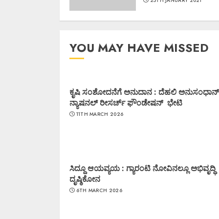
25TH JANUARY 2021
YOU MAY HAVE MISSED
ಕೃಷಿ ಸಂಶೋದನೆಗೆ ಅನುದಾನ : ದೆಹಲಿ ಅನುಸಂಧಾನ್
ನ್ಯಾಷನಲ್ ರೀಸರ್ಚ್ ಫೌಂಡೇಷನ್ ಭೇಟಿ
11TH MARCH 2026
ಸಿದ್ದೂ ಆಯವ್ಯಯ : ಗ್ಯಾರಂಟಿ ನೋವಿನಲ್ಲೂ ಅಭಿವೃದ್ಧಿ
ದೃಷ್ಠಿಕೋನ
6TH MARCH 2026