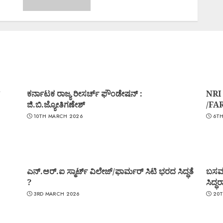
ಕರ್ನಾಟಕ ರಾಜ್ಯ ರೀಸರ್ಚ್ ಫೌಂಡೇಷನ್ :
NRI
ಜಿ.ಬಿ.ಜ್ಯೋತಿಗಣೇಶ್
/FA
10TH MARCH 2026
6TH
ಎನ್.ಆರ್.ಐ ಸ್ಮಾರ್ಟ್ ವಿಲೇಜ್/ಫಾರ್ಮರ್ ಸಿಟಿ ಭರದ ಸಿದ್ಧತೆ
ಬಸವರ
?
ಸಿದ್
3RD MARCH 2026
20T