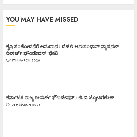
YOU MAY HAVE MISSED
ಕೃಷಿ ಸಂಶೋದನೆಗೆ ಅನುದಾನ : ದೆಹಲಿ ಅನುಸಂಧಾನ್ ನ್ಯಾಷನಲ್
ರೀಸರ್ಚ್ ಫೌಂಡೇಷನ್ ಭೇಟಿ
11TH MARCH 2026
ಕರ್ನಾಟಕ ರಾಜ್ಯ ರೀಸರ್ಚ್ ಫೌಂಡೇಷನ್ : ಜಿ.ಬಿ.ಜ್ಯೋತಿಗಣೇಶ್
10TH MARCH 2026