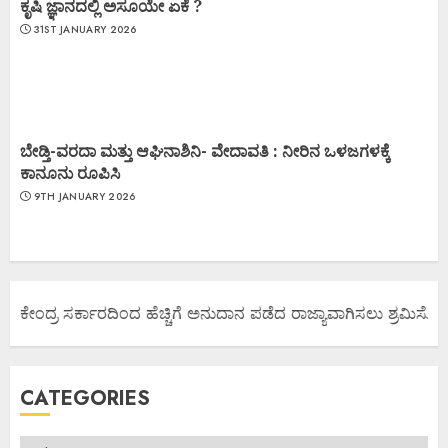
ಕೃಷಿ ಜ್ಞಾನದಲ್ಲಿ ಅಸೂಯೇ ಏಕೆ ?
31ST JANUARY 2026
ಬೇಡ್ತಿ-ವರದಾ ಮತ್ತು ಆಘಿನಾಶಿನಿ- ವೇದಾವತಿ : ನೀರಿನ ಒಳಜಗಳಕ್ಕೆ
ಕಾನೂನು ರೂಪಿಸಿ
9TH JANUARY 2026
ಯ ಕೇಂದ್ರ ಸರ್ಕಾರದಿಂದ ಹೆಚ್ಚಿಗೆ ಅನುದಾನ ಪಡೆದ ರಾಜ್ಯಾವಾಗಿಸಲು ಶ್ರಮಿಸೋಣ ಬ
CATEGORIES