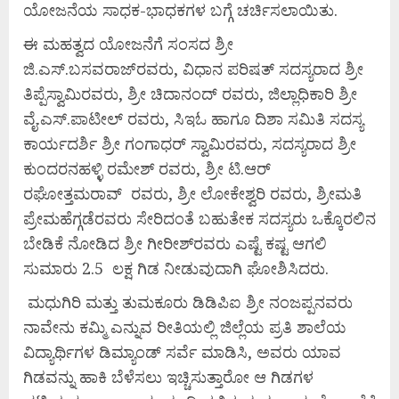
ಯೋಜನೆಯ ಸಾಧಕ-ಭಾಧಕಗಳ ಬಗ್ಗೆ ಚರ್ಚಿಸಲಾಯಿತು.
ಈ ಮಹತ್ವದ ಯೋಜನೆಗೆ ಸಂಸದ ಶ್ರೀ
ಜಿ.ಎಸ್.ಬಸವರಾಜ್‌ರವರು, ವಿಧಾನ ಪರಿಷತ್ ಸದಸ್ಯರಾದ ಶ್ರೀ
ತಿಪ್ಪೆಸ್ವಾಮಿರವರು, ಶ್ರೀ ಚಿದಾನಂದ್ ರವರು, ಜಿಲ್ಲಾಧಿಕಾರಿ ಶ್ರೀ
ವೈ.ಎಸ್.ಪಾಟೀಲ್ ರವರು, ಸಿಇಓ ಹಾಗೂ ದಿಶಾ ಸಮಿತಿ ಸದಸ್ಯ
ಕಾರ್ಯದರ್ಶಿ ಶ್ರೀ ಗಂಗಾಧರ್ ಸ್ವಾಮಿರವರು, ಸದಸ್ಯರಾದ ಶ್ರೀ
ಕುಂದರನಹಳ್ಳಿ ರಮೇಶ್ ರವರು, ಶ್ರೀ ಟಿ.ಆರ್
ರಘೋತ್ತಮರಾವ್ ರವರು, ಶ್ರೀ ಲೋಕೇಶ್ವರಿ ರವರು, ಶ್ರೀಮತಿ
ಪ್ರೇಮಹೆಗ್ಗಡೆರವರು ಸೇರಿದಂತೆ ಬಹುತೇಕ ಸದಸ್ಯರು ಒಕ್ಕೊರಲಿನ
ಬೇಡಿಕೆ ನೋಡಿದ ಶ್ರೀ ಗೀರೀಶ್‌ರವರು ಎಷ್ಟೆ ಕಷ್ಟ ಆಗಲಿ
ಸುಮಾರು 2.5 ಲಕ್ಷ ಗಿಡ ನೀಡುವುದಾಗಿ ಘೋಶಿಸಿದರು.
ಮಧುಗಿರಿ ಮತ್ತು ತುಮಕೂರು ಡಿಡಿಪಿಐ ಶ್ರೀ ನಂಜಪ್ಪನವರು
ನಾವೇನು ಕಮ್ಮಿ ಎನ್ನುವ ರೀತಿಯಲ್ಲಿ ಜಿಲ್ಲೆಯ ಪ್ರತಿ ಶಾಲೆಯ
ವಿದ್ಯಾರ್ಥಿಗಳ ಡಿಮ್ಯಾಂಡ್ ಸರ್ವೆ ಮಾಡಿಸಿ, ಅವರು ಯಾವ
ಗಿಡವನ್ನು ಹಾಕಿ ಬೆಳೆಸಲು ಇಚ್ಚಿಸುತ್ತಾರೋ ಆ ಗಿಡಗಳ