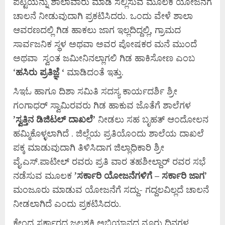
ಪಟ್ಟಿಯನ್ನು ಶಾಲಾವಾರು ಮಾಡಿ ಸಲ್ಲಿಸುವ ಮೂಲಕ ಯೋಜನೆಗೆ
ಚಾಲನೆ ನೀಡುವುದಾಗಿ ಪ್ರಕಟಿಸಿದರು. ಒಂದು ವೇಳೆ ಶಾಲಾ
ಆವರಣದಲ್ಲಿ ಗಿಡ ಹಾಕಲು ಜಾಗ ಇಲ್ಲದಿದ್ದಲ್ಲಿ, ಗ್ರಾಮದ
ಸಾರ್ವಜನಿಕ ಸ್ಥಳ ಅಥವಾ ಅವರ ಪೋಷಕರ ಮನೆ ಮುಂದೆ
ಅಥವಾ ಸ್ವಂತ ಜಮೀನಿನಲ್ಲಾಗಲಿ ಗಿಡ ಹಾಕಿಸೋಣ ಎಂಬ
‘
ಹಸಿರು
ಪ್ರತಿಜ್ಞೆ ‘
ಮಾಡಿದಂತೆ ಇತ್ತು.
ಸಿಇಓ ಹಾಗೂ ದಿಶಾ ಸಮಿತಿ ಸದಸ್ಯ ಕಾರ್ಯದರ್ಶಿ ಶ್ರೀ
ಗಂಗಾಧರ್ ಸ್ವಾಮಿರವರು ಗಿಡ ಹಾಕುವ ಜೊತೆಗೆ ಶಾಲೆಗಳ
’ಸ್ವತ್ತಿನ ಡಿಜಿಟಲ್ ದಾಖಲೆ’
ನೀಡಲು ಸಹ ಬೃಹತ್ ಆಂದೋಲನ
ಹಮ್ಮಿಕೊಳ್ಳಲಾಗಿದೆ . ಜಿಲ್ಲೆಯ ಪ್ರತಿಯೊಂದು ಶಾಲೆಯ ದಾಖಲೆ
ಪಕ್ಕ ಮಾಡುವುದಾಗಿ ತಿಳಿಸಿದಾಗ ಜಿಲ್ಲಾಧಿಕಾರಿ ಶ್ರೀ
ವೈ.ಎಸ್.ಪಾಟೀಲ್ ರವರು ಪ್ರತಿ ವಾರ ತಹಶೀಲ್ದಾರ್ ರವರ ಸಭೆ
ನಡೆಸುವ ಮೂಲಕ
’ಸರ್ಕಾರಿ ಯೋಜನೆಗಳಿಗೆ – ಸರ್ಕಾರಿ ಜಾಗ’
ಮಂಜೂರು ಮಾಡುವ ಯೋಜನೆಗೆ ಸದ್ದು- ಗದ್ದಲವಿಲ್ಲದೆ ಚಾಲನೆ
ನೀಡಲಾಗಿದೆ ಎಂದು ಪ್ರಕಟಿಸಿದರು.
ಕೇಂದ್ರ ಸರ್ಕಾರದ ಜಲಶಕ್ತಿ ಅಭಿಯಾನದ ನೂರು ದಿನಗಳ