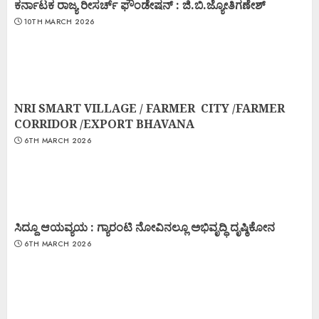
ಕರ್ನಾಟಕ ರಾಜ್ಯ ರೀಸರ್ಚ್ ಫೌಂಡೇಷನ್ : ಜಿ.ಬಿ.ಜ್ಯೋತಿಗಣೇಶ್
10TH MARCH 2026
NRI SMART VILLAGE / FARMER CITY /FARMER
CORRIDOR /EXPORT BHAVANA
6TH MARCH 2026
ಸಿದ್ದೂ ಆಯವ್ಯಯ : ಗ್ಯಾರಂಟಿ ನೋವಿನಲ್ಲೂ ಅಭಿವೃದ್ಧಿ ದೃಷ್ಠಿಕೋನ
6TH MARCH 2026