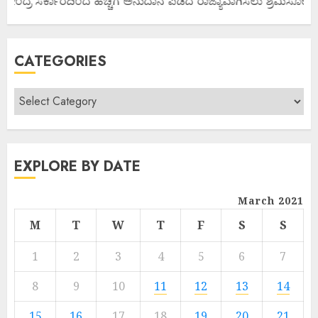
ಕೇಂದ್ರ ಸರ್ಕಾರದಿಂದ ಹೆಚ್ಚಿಗೆ ಅನುದಾನ ಪಡೆದ ರಾಜ್ಯಾವಾಗಿಸಲು ಶ್ರಮಿಸೋಣ ಬನ್
CATEGORIES
EXPLORE BY DATE
March 2021
M
T
W
T
F
S
S
1
2
3
4
5
6
7
8
9
10
11
12
13
14
15
16
17
18
19
20
21