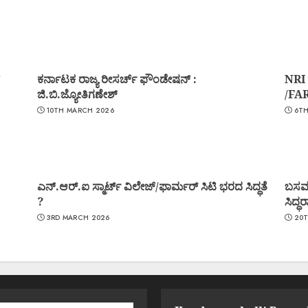
ಕರ್ನಾಟಕ ರಾಜ್ಯ ರೀಸರ್ಚ್ ಫೌಂಡೇಷನ್ :
NRI
ಜಿ.ಬಿ.ಜ್ಯೋತಿಗಣೇಶ್
/FA
10TH MARCH 2026
6TH
ಎನ್.ಆರ್.ಐ ಸ್ಮಾರ್ಟ್ ವಿಲೇಜ್/ಫಾರ್ಮರ್ ಸಿಟಿ ಭರದ ಸಿದ್ಧತೆ
ಬಸವರ
?
ಸಿದ್
3RD MARCH 2026
20T