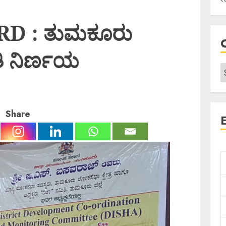
D : ತುಮಕೂರು
ತಿ ನಿರ್ಣಯ
Share