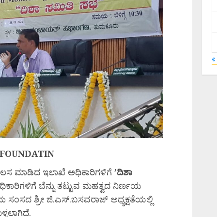
«
 FOUNDATIN
ಕೆಲಸ ಮಾಡಿದ ಇಲಾಖೆ ಅಧಿಕಾರಿಗಳಿಗೆ
’
ದಿಶಾ
ಾರಿಗಳಿಗೆ ಬೆನ್ನು ತಟ್ಟುವ ಮಹತ್ವದ ನಿರ್ಣಯ
 ಸಂಸದ ಶ್ರೀ ಜಿ.ಎಸ್.ಬಸವರಾಜ್ ಅಧ್ಯಕ್ಷತೆಯಲ್ಲಿ
್ಳಲಾಗಿದೆ.