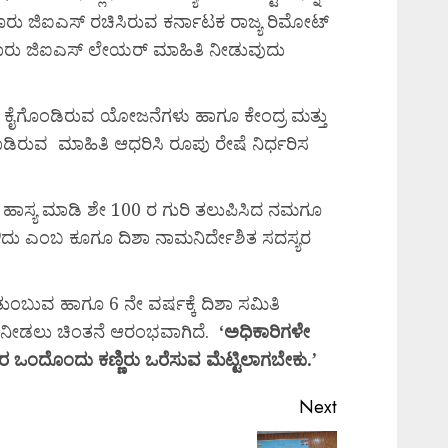
ೂರು ಜಿಐಎಸ್ ರಚಿಸಿರುವ ಕರ್ನಾಟಕ ರಾಜ್ಯ ರಿಮೋಟ್
ಖಾವಾರು ಜಿಐಎಸ್ ಲೇಯರ್ ಮಾಹಿತಿ ನೀಡುವುದು
 ಕೈಗೊಂಡಿರುವ ಯೋಜನೆಗಳು ಹಾಗೂ ಕೇಂದ್ರ ಮತ್ತು
ಿರುವ ಮಾಹಿತಿ ಆಧರಿಸಿ ರೂಪು ರೇಷೆ ನಿರ್ಧರಿಸ
ವರು ಹಾಸ್ಯ ಮಾಡಿ ಶೇ 100 ರ ಗುರಿ ತಲುಪಿಸಿದ ನಮಗೂ
ೌದು ಎಂಬ ಕೂಗೂ ದಿಶಾ ನಾಮನಿರ್ದೇಶಿತ ಸದಸ್ಯರ
ಂಬುವ ಹಾಗೂ 6 ನೇ ವರ್ಷಕ್ಕೆ ದಿಶಾ ಸಮಿತಿ
್ ನೀಡಲು ಚಿಂತನೆ ಆರಂಭವಾಗಿದೆ.
‘
ಅಧಿಕಾರಿಗಳೇ
ರ
ಒಂದೊಂದು
ಕಣ್ಣಿರು
ಒರೆಸುವ
ಮೆಟ್ಟಿಲಾಗಬೇಕು.’
Next