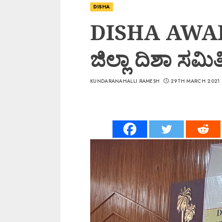
DISHA
DISHA AWAR
ಜಿಲ್ಲಾ ದಿಶಾ ಸಮಿ
KUNDARANAHALLI RAMESH
29TH MARCH 2021