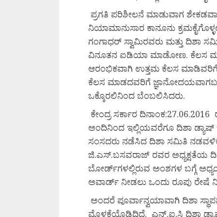
ಪ್ರಗತಿ ಪರಿಶೀಲನೆ ಮಾಡುವಾಗ ಶೇಕಡವಾ
ನಿಯಾಮಾನುಸಾರ ಕಾನೂನು ಕ್ರಮಕೈಗೊಳ್ಳಲ
ಗಂಗಾಧರ್ ಸ್ವಾಮಿರವರು ಮತ್ತು ದಿಶಾ ಸಮ
ವಿನೂತನ ಐಡಿಯಾ ಮಾಡೋಣ. ಕೆಲಸ ಮಾಡದ
ಆರಂಭಿಕವಾಗಿ ಉತ್ತಮ ಕೆಲಸ ಮಾಡಿವರಿ
ಕೆಲಸ ಮಾಡದವರಿಗೆ ಜ್ಞಾನೋದಯವಾಗಬಹು
ಒಕ್ಕೊರಲಿನಿಂದ ಬೆಂಬಲಿಸಿದರು.
ಕೇಂದ್ರ ಸರ್ಕಾರ ದಿನಾಂಕ:27.06.2016 
ಅಂದಿನಿಂದ ಇಲ್ಲಿಯವರೆಗೂ ದಿಶಾ ಡ್ಯಾಷ್
ಸಂಸದರು ನಡೆಸಿದ ದಿಶಾ ಸಮಿತಿ ನಡವಳಿಕೆ
ಜಿ.ಎಸ್.ಬಸವರಾಜ್ ರವರ ಅಧ್ಯಕ್ಷತೆಯ ದಿ
ಬೋರ್ಡ್‌ಗಳಲ್ಲಿರುವ ಅಂಶಗಳ ಬಗ್ಗೆ ಅಧ್
ಅವಾರ್ಡ್ ನೀಡಲು ಒಂದು ರೂಪು ರೇಷೆ ನಿ
ಅಂದರೆ ಪೂರ್ವಾನ್ವಯಾವಾಗಿ ದಿಶಾ ಸ್ಥಾ
ಮೊಳಕೆಯೊಡಿದಿದೆ. ಎನ್.ಐ.ಸಿ ದಿಶಾ ಡ್ಯಾಷ್