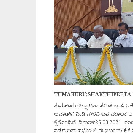
TUMAKURU:SHAKTHIPEETA
ತುಮಕೂರು ಜಿಲ್ಲಾ ದಿಶಾ ಸಮಿತಿ ಉತ್ತಮ 
ಅವಾರ್ಡ್’
ನೀಡಿ ಗೌರವಿಸುವ ಮೂಲಕ ಅಧಿಕ
ಕೈಗೊಂಡಿದೆ. ದಿನಾಂಕ:26.03.2021 ರಂದು
ನಡೆದ ದಿಶಾ ಸಭೆಯಲ್ಲಿ ಈ ನಿರ್ಣಯ ಕೈಗೊಳ