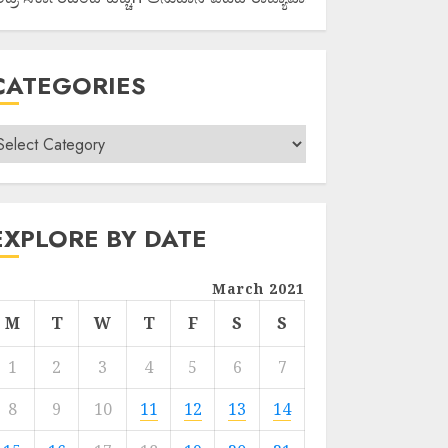
CATEGORIES
EXPLORE BY DATE
March 2021
M
T
W
T
F
S
S
1
2
3
4
5
6
7
8
9
10
11
12
13
14