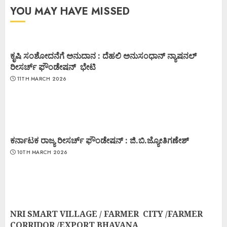
YOU MAY HAVE MISSED
ಕೃಷಿ ಸಂಶೋದನೆಗೆ ಅನುದಾನ : ದೆಹಲಿ ಅನುಸಂಧಾನ್ ನ್ಯಾಷನಲ್
ರೀಸರ್ಚ್ ಫೌಂಡೇಷನ್ ಭೇಟಿ
11TH MARCH 2026
ಕರ್ನಾಟಕ ರಾಜ್ಯ ರೀಸರ್ಚ್ ಫೌಂಡೇಷನ್ : ಜಿ.ಬಿ.ಜ್ಯೋತಿಗಣೇಶ್
10TH MARCH 2026
NRI SMART VILLAGE / FARMER CITY /FARMER
CORRIDOR /EXPORT BHAVANA