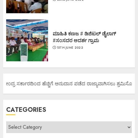
ಮಾಹಿತಿ ಕಣಜ # ಡಿಜಿಟಲ್ ಡೈಲಾಗ್
#ಸಂಸದರ ಆದರ್ಶ ಗ್ರಾಮ
15TH JUNE 2022
ಕೇಂದ್ರ ಸರ್ಕಾರದಿಂದ ಹೆಚ್ಚಿಗೆ ಅನುದಾನ ಪಡೆದ ರಾಜ್ಯಾವಾಗಿಸಲು ಶ್ರಮಿಸೋಣ ಬನ್
CATEGORIES