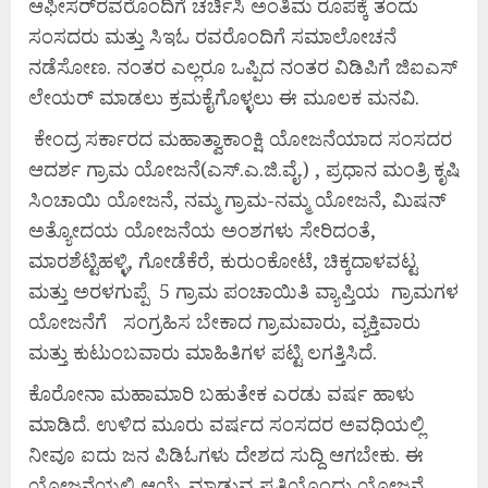
ಆಫೀಸರ್‌ರವರೊಂದಿಗೆ ಚರ್ಚಿಸಿ ಅಂತಿಮ ರೂಪಕ್ಕೆ ತಂದು
ಸಂಸದರು ಮತ್ತು ಸಿಇಓ ರವರೊಂದಿಗೆ ಸಮಾಲೋಚನೆ
ನಡೆಸೋಣ. ನಂತರ ಎಲ್ಲರೂ ಒಪ್ಪಿದ ನಂತರ ವಿಡಿಪಿಗೆ ಜಿಐಎಸ್
ಲೇಯರ್ ಮಾಡಲು ಕ್ರಮಕೈಗೊಳ್ಳಲು ಈ ಮೂಲಕ ಮನವಿ.
ಕೇಂದ್ರ ಸರ್ಕಾರದ ಮಹಾತ್ವಾಕಾಂಕ್ಷಿ ಯೋಜನೆಯಾದ ಸಂಸದರ
ಆದರ್ಶ ಗ್ರಾಮ ಯೋಜನೆ(ಎಸ್.ಎ.ಜಿ.ವೈ.) , ಪ್ರಧಾನ ಮಂತ್ರಿ ಕೃಷಿ
ಸಿಂಚಾಯಿ ಯೋಜನೆ, ನಮ್ಮ ಗ್ರಾಮ-ನಮ್ಮ ಯೋಜನೆ, ಮಿಷನ್
ಅತ್ಯೋದಯ ಯೋಜನೆಯ ಅಂಶಗಳು ಸೇರಿದಂತೆ,
ಮಾರಶೆಟ್ಟಿಹಳ್ಳಿ, ಗೋಡೆಕೆರೆ, ಕುರುಂಕೋಟೆ, ಚಿಕ್ಕದಾಳವಟ್ಟ
ಮತ್ತು ಅರಳಗುಪ್ಪೆ 5 ಗ್ರಾಮ ಪಂಚಾಯಿತಿ ವ್ಯಾಪ್ತಿಯ ಗ್ರಾಮಗಳ
ಯೋಜನೆಗೆ ಸಂಗ್ರಹಿಸ ಬೇಕಾದ ಗ್ರಾಮವಾರು, ವ್ಯಕ್ತಿವಾರು
ಮತ್ತು ಕುಟುಂಬವಾರು ಮಾಹಿತಿಗಳ ಪಟ್ಟಿ ಲಗತ್ತಿಸಿದೆ.
ಕೊರೋನಾ ಮಹಾಮಾರಿ ಬಹುತೇಕ ಎರಡು ವರ್ಷ ಹಾಳು
ಮಾಡಿದೆ. ಉಳಿದ ಮೂರು ವರ್ಷದ ಸಂಸದರ ಅವಧಿಯಲ್ಲಿ
ನೀವೂ ಐದು ಜನ ಪಿಡಿಓಗಳು ದೇಶದ ಸುದ್ದಿ ಆಗಬೇಕು. ಈ
ಯೋಜನೆಯಲ್ಲಿ ಆಯ್ಕೆ ಮಾಡುವ ಪ್ರತಿಯೊಂದು ಯೋಜನೆ