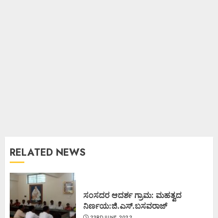
RELATED NEWS
ಸಂಸದರ ಆದರ್ಶ ಗ್ರಾಮ: ಮಹತ್ವದ
ನಿರ್ಣಯ:ಜಿ.ಎಸ್.ಬಸವರಾಜ್
23RD JUNE 2022