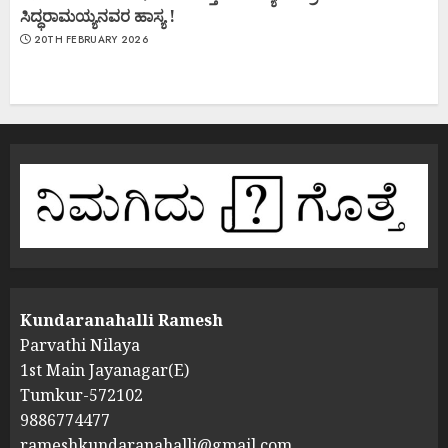
ಸಿದ್ಧರಾಮಯ್ಯನವರ ಹಾಸ್ಯ !
20TH FEBRUARY 2026
Kundaranahalli Ramesh
Parvathi Nilaya
1st Main Jayanagar(E)
Tumkur-572102
9886774477
rameshkundaranahalli@gmail.com