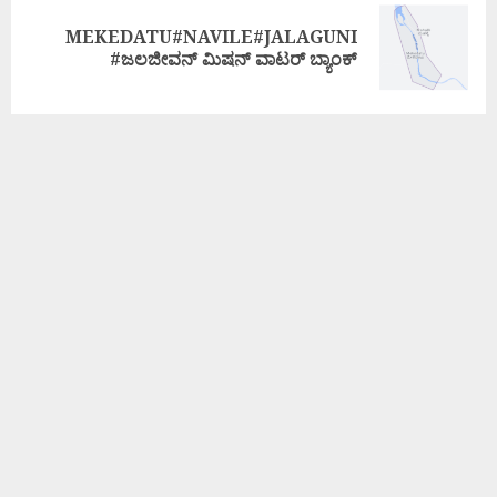
MEKEDATU#NAVILE#JALAGUNI
#ಜಲಜೀವನ್ ಮಿಷನ್ ವಾಟರ್ ಬ್ಯಾಂಕ್