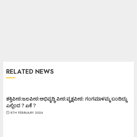
RELATED NEWS
ಶಕ್ತಿಪೀಠ:ಜಲಪೀಠ:ಅಭಿವೃದ್ಧಿ ಪೀಠ:ವೃಕ್ಷಪೀಠ: ಗಂಗಮಾಳಮ್ಮ ಬಂದಿದ್ದು
ಎಲ್ಲಿಂದ ? ಏಕೆ ?
8TH FEBRUARY 2026