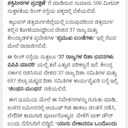
ಶಕ್ತಿಪೀಠಗಳ
ಪ್ರದಕ್ಷಿಣೆ’
ಗೆ ಮಾಡಿರುವ ಸುಮಾರು 500 ಮೀಟರ್
ಸುತ್ತಳತೆಯ ರಿಂಗ್ ರಸ್ತೆಯ ಪಕ್ಕದಲ್ಲಿ ಬೆಳೆಯಲಿವೆ.
ಕ್ಯಾಂಪಸ್ ಚಿತ್ರದುರ್ಗಜಿಲ್ಲೆಯಲ್ಲಿ ಬರುವುದರಿಂದ ಚಿತ್ರದುರ್ಗ
ಕಲ್ಲಿನ ಕೋಟೆಯಾದ್ದರಿಂದ ದೇಶದ 37 ರಾಜ್ಯ ಮತ್ತು
ಕೇಂದ್ರಾಡಳಿತ ಪ್ರದೇಶಗಳ ‘
ಪ್ರಮುಖ
ಬಂಡೆಗಳು’
ಇಲ್ಲಿ ನೆಲದ
ಮೇಲೆ ರಾರಾಜಿಸಲಿವೆ.
ಈ ರಿಂಗ್ ರಸ್ತೆಯ ಸುತ್ತಲೂ
‘37
ರಾಜ್ಯಗಳ
ದಿಶಾ
ಭವನಗಳು
ಪಿಪಿಪಿ
ಮಾದರಿ’
ಯಲ್ಲಿ ತಲೆ ಎತ್ತುವ ಪರಿಕಲ್ಪನೆ ಇದೆ. ಕೇಂದ್ರ
ಸರ್ಕಾರ ರಚಿಸಿರುವ ದೇಶದ 37 ರಾಜ್ಯ ದಿಶಾ ಸಮಿತಿಗಳ ಮತ್ತು
697 ಜಿಲ್ಲಾ ಮಟ್ಟದ ದಿಶಾ ಸಮಿತಿಗಳ ಕಾರ್ಯವೈಖರಿ ಬಗ್ಗೆ ಇಲ್ಲಿ
‘
ಚಿಂಥನ-
ಮಂಥನ’
ನಡೆಯಲಿದೆ.
ಈಗ ಭೂಮಿಯ ಮೇಲೆ ಈ ನಿವೇಶನಗಳನ್ನು ಗುರುತು ಮಾಡಿ,
ಉಳಿದ ಜಮೀನನಲ್ಲಿ ಆಯುಷ್ ಗಿಡ ಹಾಕಲು ಚಿಂತನೆ ನಡೆಸಿ,
ಲೇಔಟ್ ಕಾಮಗಾರಿ ಪೂರ್ಣಗೊಳ್ಳುವ ವೇಳೆಗೆ ಲಾಕ್ ಡೌನ್
ಬಂದು ನೆನೆಗುದಿಗೆ ಬಿದ್ದಿದೆ.
‘
ಯಾರು
ಬೇಕಾದರೂ
ಒಂದೊಂದು