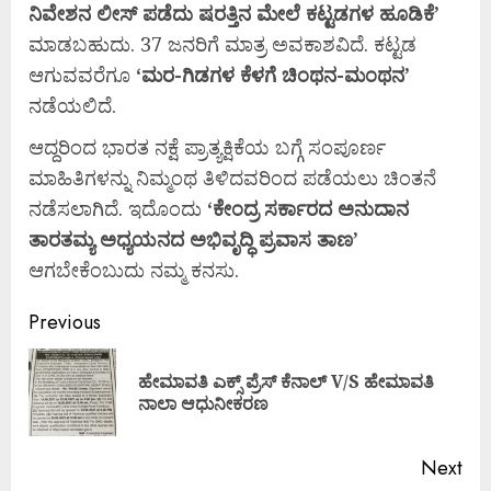
ನಿವೇಶನ
ಲೀಸ್
ಪಡೆದು
ಷರತ್ತಿನ
ಮೇಲೆ
ಕಟ್ಟಡಗಳ
ಹೂಡಿಕೆ’
ಮಾಡಬಹುದು. 37 ಜನರಿಗೆ ಮಾತ್ರ ಅವಕಾಶವಿದೆ. ಕಟ್ಟಡ
ಆಗುವವರೆಗೂ
‘
ಮರ-
ಗಿಡಗಳ
ಕೆಳಗೆ
ಚಿಂಥನ-
ಮಂಥನ’
ನಡೆಯಲಿದೆ.
ಆದ್ದರಿಂದ ಭಾರತ ನಕ್ಷೆ ಪ್ರಾತ್ಯಕ್ಷಿಕೆಯ ಬಗ್ಗೆ ಸಂಪೂರ್ಣ
ಮಾಹಿತಿಗಳನ್ನು ನಿಮ್ಮಂಥ ತಿಳಿದವರಿಂದ ಪಡೆಯಲು ಚಿಂತನೆ
ನಡೆಸಲಾಗಿದೆ. ಇದೊಂದು
‘
ಕೇಂದ್ರ
ಸರ್ಕಾರದ
ಅನುದಾನ
ತಾರತಮ್ಯ
ಅಧ್ಯಯನದ
ಅಭಿವೃದ್ಧಿ
ಪ್ರವಾಸ
ತಾಣ’
ಆಗಬೇಕೆಂಬುದು ನಮ್ಮ ಕನಸು.
Previous
ಹೇಮಾವತಿ ಎಕ್ಸ್ ಪ್ರೆಸ್ ಕೆನಾಲ್ V/S ಹೇಮಾವತಿ
ನಾಲಾ ಆಧುನೀಕರಣ
Next