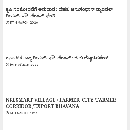
ಕೃಷಿ ಸಂಶೋದನೆಗೆ ಅನುದಾನ : ದೆಹಲಿ ಅನುಸಂಧಾನ್ ನ್ಯಾಷನಲ್
ರೀಸರ್ಚ್ ಫೌಂಡೇಷನ್ ಭೇಟಿ
11TH MARCH 2026
ಕರ್ನಾಟಕ ರಾಜ್ಯ ರೀಸರ್ಚ್ ಫೌಂಡೇಷನ್ : ಜಿ.ಬಿ.ಜ್ಯೋತಿಗಣೇಶ್
10TH MARCH 2026
NRI SMART VILLAGE / FARMER CITY /FARMER
CORRIDOR /EXPORT BHAVANA
6TH MARCH 2026