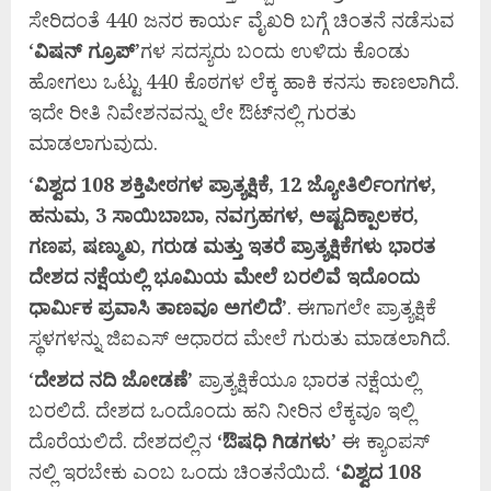
ಸೇರಿದಂತೆ 440 ಜನರ ಕಾರ್ಯ ವೈಖರಿ ಬಗ್ಗೆ ಚಿಂತನೆ ನಡೆಸುವ
‘
ವಿಷನ್
ಗ್ರೂಪ್‍
’ಗಳ ಸದಸ್ಯರು ಬಂದು ಉಳಿದು ಕೊಂಡು
ಹೋಗಲು ಒಟ್ಟು 440 ಕೊಠಗಳ ಲೆಕ್ಕ ಹಾಕಿ ಕನಸು ಕಾಣಲಾಗಿದೆ.
ಇದೇ ರೀತಿ ನಿವೇಶನವನ್ನು ಲೇ ಔಟ್‍ನಲ್ಲಿ ಗುರತು
ಮಾಡಲಾಗುವುದು.
‘
ವಿಶ್ವದ 108
ಶಕ್ತಿಪೀಠಗಳ
ಪ್ರಾತ್ಯಕ್ಷಿಕೆ, 12
ಜ್ಯೋತಿರ್ಲಿಂಗಗಳ,
ಹನುಮ, 3
ಸಾಯಿಬಾಬಾ,
ನವಗ್ರಹಗಳ,
ಅಷ್ಟದಿಕ್ಪಾಲಕರ,
ಗಣಪ,
ಷಣ್ಮುಖ,
ಗರುಡ
ಮತ್ತು
ಇತರೆ
ಪ್ರಾತ್ಯಕ್ಷಿಕೆಗಳು
ಭಾರತ
ದೇಶದ
ನಕ್ಷೆಯಲ್ಲಿ
ಭೂಮಿಯ
ಮೇಲೆ
ಬರಲಿವೆ
ಇದೊಂದು
ಧಾರ್ಮಿಕ
ಪ್ರವಾಸಿ
ತಾಣವೂ
ಅಗಲಿದೆ’
. ಈಗಾಗಲೇ ಪ್ರಾತ್ಯಕ್ಷಿಕೆ
ಸ್ಥಳಗಳನ್ನು ಜಿಐಎಸ್ ಆಧಾರದ ಮೇಲೆ ಗುರುತು ಮಾಡಲಾಗಿದೆ.
‘
ದೇಶದ
ನದಿ
ಜೋಡಣೆ’
ಪ್ರಾತ್ಯಕ್ಷಿಕೆಯೂ ಭಾರತ ನಕ್ಷೆಯಲ್ಲಿ
ಬರಲಿದೆ. ದೇಶದ ಒಂದೊಂದು ಹನಿ ನೀರಿನ ಲೆಕ್ಕವೂ ಇಲ್ಲಿ
ದೊರೆಯಲಿದೆ. ದೇಶದಲ್ಲಿನ
‘
ಔಷಧಿ
ಗಿಡಗಳು’
ಈ ಕ್ಯಾಂಪಸ್
ನಲ್ಲಿ ಇರಬೇಕು ಎಂಬ ಒಂದು ಚಿಂತನೆಯಿದೆ.
‘
ವಿಶ್ವದ 108