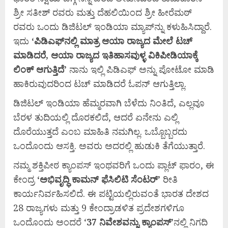
ಶ್ರೀ ಸತೀಶ್ ರವರು ಮತ್ತು ದೆಹಲಿಯಿಂದ ಶ್ರೀ ಹೀರೆಮಠ್
ರವರು ಒಂದು ಡಿಜಿಟಲ್ ಇಂಡಿಯಾ ಮ್ಯಾಪ್‍ನ್ನು ಕಳುಹಿಸಿದ್ದಾರೆ.
ಇದು
‘
ಪಿಡಿಎಫ್‍
ನಲ್ಲಿ
ಮಾತ್ರ
ಆಯಾ
ರಾಜ್ಯದ
ಮೇಲೆ
ಟಚ್
ಮಾಡಿದರೆ,
ಆಯಾ
ರಾಜ್ಯದ
ಇತಿಹಾಸವುಳ್ಳ
ವಿಕಿಪೀಡಿಯಾಕ್ಕೆ
ಲಿಂಕ್
ಆಗುತ್ತಿದೆ’
ನಾನು ಇಲ್ಲಿ ಪಿಡಿಎಫ್ ಅನ್ನು ಪೋಟೋ ಮಾಡಿ
ಹಾಕಿರುವುದರಿಂದ ಟಚ್ ಮಾಡಿದರೆ ಓಪನ್ ಆಗುತ್ತಿಲ್ಲಾ.
ಡಿಜಿಟಲ್ ಇಂಡಿಯಾ ಹೆಮ್ಮರವಾಗಿ ಬೆಳೆದು ನಿಂತಿದೆ, ಎಲ್ಲವೂ
ಬೆರಳ ತುದಿಯಲ್ಲಿ ದೊರಕಲಿದೆ, ಆದರೆ ಏನೇನು ಎಲ್ಲಿ
ದೊರೆಯುತ್ತದೆ ಎಂಬ ಮಾಹಿತಿ ನಮಗಿಲ್ಲ. ಒಬ್ಬೊಬ್ಬರದು
ಒಂದೊಂದು ಆಸಕ್ತಿ. ಅವರು ಅದರಲ್ಲಿ ಹುಡುಕಿ ತೆಗೆಯುತ್ತಾರೆ.
ನಮ್ಮ ಶಕ್ತಿಪೀಠ ಕ್ಯಾಂಪಸ್ ಇಂಥವರಿಗೆ ಒಂದು ಪ್ಲಾಟ್ ಫಾರಂ, ಈ
ಕೇಂದ್ರ
‘
ಅಭಿವೃದ್ಧಿ
ಕಾಮನ್
ಫೆಸಿಲಿಟಿ
ಸೆಂಟರ್’
ರೀತಿ
ಕಾರ್ಯನಿರ್ವಹಿಸಲಿದೆ. ಈ ಪಟ್ಟಿಯಲ್ಲಿರುವಂತೆ ಭಾರತ ದೇಶದ
28 ರಾಜ್ಯಗಳು ಮತ್ತು 9 ಕೇಂದ್ರಾಡಳಿತ ಪ್ರದೇಶಗಳಿಗೂ
ಒಂದೊಂದು ಅಂದರೆ ‘
37
ನಿವೇಶವನ್ನು
ಕ್ಯಾಂಪಸ್’
ನಲ್ಲಿ ನಿಗದಿ