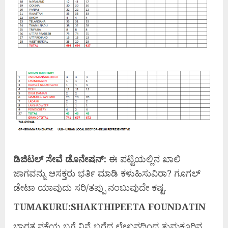
ಡಿಜಿಟಲ್ ಸೇವೆ ಡೊನೇಷನ್:
ಈ ಪಟ್ಟಿಯಲ್ಲಿನ ಖಾಲಿ
ಜಾಗವನ್ನು ಆಸಕ್ತರು ಭರ್ತಿ ಮಾಡಿ ಕಳುಹಿಸುವಿರಾ? ಗೂಗಲ್
ಡೇಟಾ ಯಾವುದು ಸರಿ/ತಪ್ಪು ನಂಬುವುದೇ ಕಷ್ಟ.
TUMAKURU:SHAKTHIPEETA FOUNDATIN
ಭಾರತ ನಕ್ಷೆಯ ಬಗ್ಗೆ ನಿನ್ನೆ ಬರೆದ ಲೇಖನದಿಂದ ತುಮಕೂರಿನ