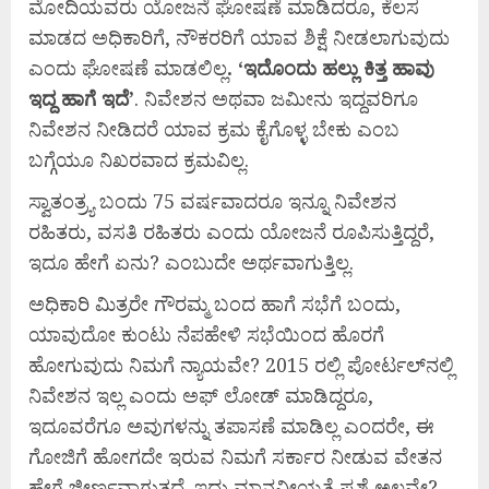
ಮೋದಿಯವರು ಯೋಜನೆ ಘೋಷಣೆ ಮಾಡಿದರೂ, ಕೆಲಸ
ಮಾಡದ ಅಧಿಕಾರಿಗೆ, ನೌಕರರಿಗೆ ಯಾವ ಶಿಕ್ಷೆ ನೀಡಲಾಗುವುದು
ಎಂದು ಘೋಷಣೆ ಮಾಡಲಿಲ್ಲ
. ‘
ಇದೊಂದು
ಹಲ್ಲು
ಕಿತ್ತ
ಹಾವು
ಇದ್ದ
ಹಾಗೆ
ಇದೆ’
. ನಿವೇಶನ ಅಥವಾ ಜಮೀನು ಇದ್ದವರಿಗೂ
ನಿವೇಶನ ನೀಡಿದರೆ ಯಾವ ಕ್ರಮ ಕೈಗೊಳ್ಳ ಬೇಕು ಎಂಬ
ಬಗ್ಗೆಯೂ ನಿಖರವಾದ ಕ್ರಮವಿಲ್ಲ.
ಸ್ವಾತಂತ್ರ್ಯ ಬಂದು 75 ವರ್ಷವಾದರೂ ಇನ್ನೂ ನಿವೇಶನ
ರಹಿತರು, ವಸತಿ ರಹಿತರು ಎಂದು ಯೋಜನೆ ರೂಪಿಸುತ್ತಿದ್ದರೆ,
ಇದೂ ಹೇಗೆ ಏನು? ಎಂಬುದೇ ಅರ್ಥವಾಗುತ್ತಿಲ್ಲ.
ಅಧಿಕಾರಿ ಮಿತ್ರರೇ ಗೌರಮ್ಮ ಬಂದ ಹಾಗೆ ಸಭೆಗೆ ಬಂದು,
ಯಾವುದೋ ಕುಂಟು ನೆಪಹೇಳಿ ಸಭೆಯಿಂದ ಹೊರಗೆ
ಹೋಗುವುದು ನಿಮಗೆ ನ್ಯಾಯವೇ? 2015 ರಲ್ಲಿ ಪೋರ್ಟಲ್‍ನಲ್ಲಿ
ನಿವೇಶನ ಇಲ್ಲ ಎಂದು ಅಫ್ ಲೋಡ್ ಮಾಡಿದ್ದರೂ,
ಇದೂವರೆಗೂ ಅವುಗಳನ್ನು ತಪಾಸಣೆ ಮಾಡಿಲ್ಲ ಎಂದರೇ, ಈ
ಗೋಜಿಗೆ ಹೋಗದೇ ಇರುವ ನಿಮಗೆ ಸರ್ಕಾರ ನೀಡುವ ವೇತನ
ಹೇಗೆ ಜೀರ್ಣವಾಗುತ್ತದೆ. ಇದು ಮಾನವೀಯತೆ ಪ್ರಶ್ನೆ ಅಲ್ಲವೇ?