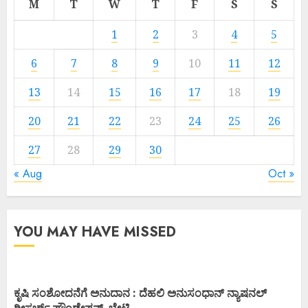
M
T
W
T
F
S
S
1
2
3
4
5
6
7
8
9
10
11
12
13
14
15
16
17
18
19
20
21
22
23
24
25
26
27
28
29
30
« Aug
Oct »
YOU MAY HAVE MISSED
ಕೃಷಿ ಸಂಶೋದನೆಗೆ ಅನುದಾನ : ದೆಹಲಿ ಅನುಸಂಧಾನ್ ನ್ಯಾಷನಲ್
ರೀಸರ್ಚ್ ಫೌಂಡೇಷನ್ ಭೇಟಿ