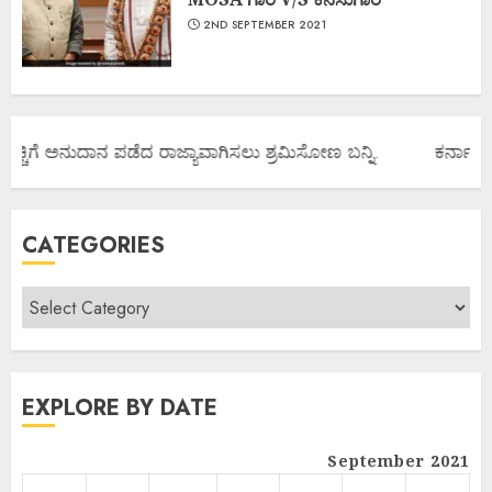
2ND SEPTEMBER 2021
ಚ್ಚಿಗೆ ಅನುದಾನ ಪಡೆದ ರಾಜ್ಯಾವಾಗಿಸಲು ಶ್ರಮಿಸೋಣ ಬನ್ನಿ.
ಕರ್ನಾಟಕ ರಾ
CATEGORIES
EXPLORE BY DATE
September 2021