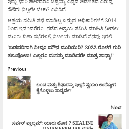
ಇಷ್ಟು ಭಾರಿ ಹೇಳಿದರೂ ಜಪ್ಪಯ್ಯ ಎನ್ನದ ಆಡಳಿತದ ವಿರುದ್ದ
ಸೆಟೆದು ನಿಲ್ಲಲೇ ಬೇಕು? ಎನಿಸಿದೆ.
ಆಶ್ರಯ ಸಮಿತಿ ಸಭೆ ಮಾಡಿಲ್ಲ ಎನ್ನುವ ಅಧಿಕಾರಿಗಳಿಗೆ 2014
ರಿಂದ ಇದೂವರೆಗೂ ನಡೆದ ಆಶ್ರಯ ಸಮಿತಿ ಮಾಹಿತಿ ನೀಡಲು
ಮೂರು ದಿಶಾ ಸಭೆಗಳಲ್ಲಿ ನಿರ್ಣಯ ಮಾಡಿದೆ ನೆನಪು ಇರಲಿ.
‘ಬಡವರಿಗಾಗಿ
ನೀವೂ
ಮೌನ
ಮುರಿಯಿರಿ? 2022
ರೊಳಗೆ
ಗುರಿ
ತಲುಪೋಣ!
ಎಲ್ಲರೂ
ಮನಸ್ಸು
ಮಾಡಿದರೇ
ಮಾತ್ರ
ಸಾಧ್ಯಾ!’
Previous
ಲಂಚ ಮತ್ತು ಶಿಫಾರಸ್ಸು ಇಲ್ಲದೆ ಸ್ವಯಂ ಉದ್ಯೋಗ
ಕೈಗೊಳ್ಳಲು ಸಾದ್ಯವೇ?
Next
ಸರ್ವರ್ ಪ್ರಾಬ್ಲಮ್: ಯಾರು ಹೊಣೆ ? SHALINI
RAJANEESH IAS ರವರೇ