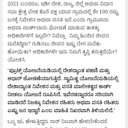
2021 ಬಂದರೂ, ಇಡೀ ದೇಶ, ರಾಜ್ಯ, ಜಿಲ್ಲೆ ಅಥವಾ ವಿಧಾನ
ಸಭಾ ಕ್ಷೇತ್ರ ಬೇಡ ಕೊನೆ ಪಕ್ಷ ಯಾವ ಗ್ರಾಮದಲ್ಲಿ ಶೇ 100 ರಷ್ಟು
ಜನಕ್ಕೆ ನಿವೇಶನ ಅಥವಾ ವಸತಿ ಇದೆ ಎಂದು ಗ್ರಾಮವಾರು
ಅಥವಾ ವಾರ್ಡ್‍ವಾರು ಘೋಷಣೆ ಮಾಡುವ ತಾಕತ್ತು
ಅಧಿಕಾರಿಗಳಿಗೆ ಇಲ್ಲವೇ? ನಿವೆಲ್ಲಾ ನಿಮ್ಮ ಹಿಂದಿನ ಜೀವನ
ಮರೆತಿದ್ದಿರಾ? ಗುಡಿಸಲು ಜೀವನ ಇಷ್ಟು ಬೇಗ ಮರೆತು
ಹೋಯಿತಾ? ಅಧಿಕಾರಿಗಳೇ ಇದು ನಿಮಗೆ ತೃಪ್ತಿ ತರುತ್ತದೆಯೇ?
ಯೋಚಿಸಿ.
‘
ಪ್ರೂಟ್ಸ್
ಯೋಜನೆಯಡಿಯಲ್ಲಿ
ದೇಶದ್ಯಾಂತ
ಪಹಣಿ
ಮತ್ತು
ಆಧಾರ್
ಜೋಡಣೆಯಾಗುತ್ತಿದೆ.
ಸ್ವಾಮಿತ್ವ
ಯೋಜನೆಯಡಿಯಲ್ಲಿ
ದೇಶಾದ್ಯಾಂತ
ನಿವೇಶನ
ಮತ್ತು
ವಸತಿ
ಮಾಲೀಕತ್ವದ
ಕಾರ್ಡ್
ನೀಡಲು
ಯೋಜನೆ
ರೂಪಿಸಿದೆ.
ಇವೆರಡನ್ನಾದರೂ
ಸರಿಯಾಗಿ
ಮಾಡಿದರೆ
ನಿಜಕ್ಕೂ
ನಿವೇಶನ
ರಹಿತರು
ಅಥವಾ
ವಸತಿ
ರಹಿತರು
ಎಷ್ಟು
ಜನ
ಇದ್ದಾರೆ
ಎಂಬ
ಮಾಹಿತಿ
ನಿಖರವಾಗಿ
ತಿಳಿಯಲಿದೆ.’
ಒಬ್ಬ ಇಓ ಹೇಳುತ್ತಿದ್ದರು ಸಾರ್ ನಿಜವಾಗಿ ಹೇಳಬೇಕೆಂದರೆ