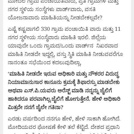
ಮೋದಲೆ ಗ್ರಾಮ ಪಂಚಾಯಿತಿವಾರು, ಪ್ರತಿ ಗ್ರಾಮಗಳ ಮತ್ತು
ನಗರ ಸ್ಥಳಿಯ ಸಂಸ್ಥೆಗಳು ವಾರ್ಡ್‍ವಾರು, ವಸತಿ
ಯೋಜನಾವಾರು ಮಾಹಿತಿಯನ್ನು ನೀಡಬೇಕಲ್ಲವೇ?
ಎಷ್ಟೆ ಕಷ್ಟವಾಗಲಿ 330 ಗ್ರಾಮ ಪಂಚಾಯಿತಿ ವಾರು ಮತ್ತು 11
ನಗರ ಸ್ಥಳೀಯ ಸಂಸ್ಥೆವಾರು ಮಾಹಿತಿ ಇರಲಿ. ಜಿಲ್ಲೆಯ
ಯಾವುದೇ ಒಂದು ಗ್ರಾಮದ/ಒಂದು ವಾರ್ಡ್‍ನ ನಿಖರವಾದ
ಮಾಹಿತಿ ನೀಡದೇ ಇದ್ದಲ್ಲಿ, ವಸ್ತು ಸ್ಥಿತಿ ಮಾಹಿತಿ ನೀಡುವವರೆಗೂ
ನಾನಂತೂ ಸಭೆಯಿಂದ ಕದಲುವುದಿಲ್ಲಾ,
‘
ಮಾಹಿತಿ
ನೀಡದೇ
ಇರುವ
ಅಧಿಕಾರಿ
ಮತ್ತು
ನೌಕರರ
ವಿರುದ್ಧ
ನಿಯಾಮಾನುಸಾರ
ಕಾನೂನು
ಕ್ರಮಕ್ಕೆ
ಶಿಫಾರಸ್ಸು
ಮಾಡಬೇಕು
ಅಥವಾ
ಎಸ್.
ಪಿ.
ಯವರು
ಅರೆಸ್ಟ್
ಮಾಡಿ
ನನ್ನನ್ನು
ಜೈಲಿಗೆ
ಹಾಕಿದರೂ
ಪರವಾಗಿಲ್ಲ.
ಜೈಲಿಗೆ
ಹೋಗುತ್ತೇನೆ.
ಹೇಳಿ
ಅಧಿಕಾರಿ
ಮಿತ್ರರೇ
ನನಗೆ
ಜೈಲೇ
ಗತಿನಾ?
ಎರಡು ವರ್ಷದಿಂದ ನನಗೂ ಹೇಳಿ, ಹೇಳಿ ಸಾಕಾಗಿ ಹೋಗಿದೆ.
ಮೋದಿಯವರ ಘೋಷಣೆ ಕೇಳಿ ತಲೆ ಕೆಟ್ಟಿದೆ. ದೇಶದ ಪ್ರಧಾನಿ