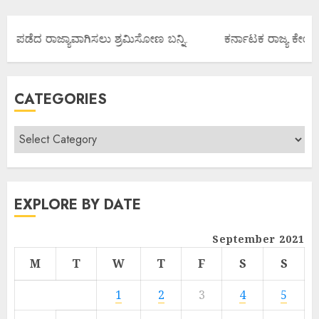
ಾನ ಪಡೆದ ರಾಜ್ಯಾವಾಗಿಸಲು ಶ್ರಮಿಸೋಣ ಬನ್ನಿ.
ಕರ್ನಾಟಕ ರಾಜ್ಯ ಕೇಂದ್ರ
CATEGORIES
EXPLORE BY DATE
September 2021
M
T
W
T
F
S
S
1
2
3
4
5