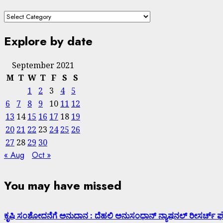
Explore by date
September 2021
M
T
W
T
F
S
S
1
2
3
4
5
6
7
8
9
10
11
12
13
14
15
16
17
18
19
20
21
22
23
24
25
26
27
28
29
30
« Aug
Oct »
You may have missed
ಕೃಷಿ ಸಂಶೋದನೆಗೆ ಅನುದಾನ : ದೆಹಲಿ ಅನುಸಂಧಾನ್ ನ್ಯಾಷನಲ್ ರೀಸರ್ಚ್