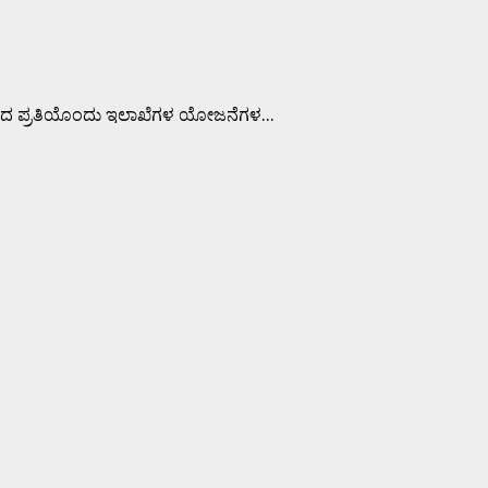
ದ ಪ್ರತಿಯೊಂದು ಇಲಾಖೆಗಳ ಯೋಜನೆಗಳ...