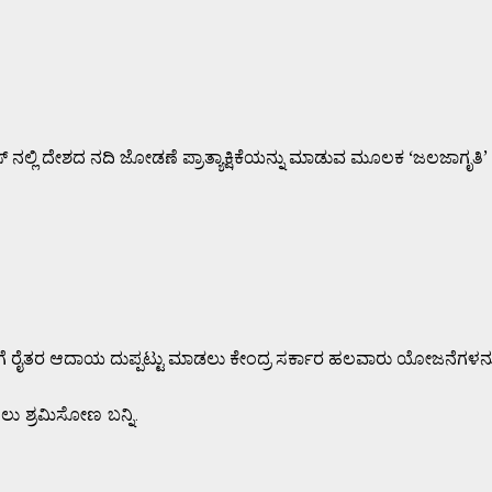
ಿ ದೇಶದ ನದಿ ಜೋಡಣೆ ಪ್ರಾತ್ಯಾಕ್ಷಿಕೆಯನ್ನು ಮಾಡುವ ಮೂಲಕ ‘ಜಲಜಾಗೃತಿ’
ಯ ದುಪ್ಪಟ್ಟು ಮಾಡಲು ಕೇಂದ್ರ ಸರ್ಕಾರ ಹಲವಾರು ಯೋಜನೆಗಳನ್ನು ಜಾರ
ಸಲು ಶ್ರಮಿಸೋಣ ಬನ್ನಿ.