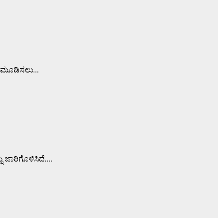
 ಮೂಡಿಸಲು...
ಿಗೊಳಿಸಿದೆ....