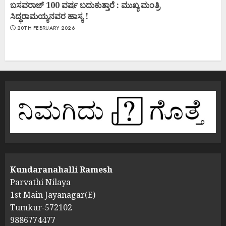
ಬಸವರಾಜ್ 100 ವರ್ಷ ಬದುಕುತ್ತಾರೆ : ಮುಖ್ಯ ಮಂತ್ರಿ
ಸಿದ್ಧರಾಮಯ್ಯನವರ ಹಾಸ್ಯ !
20TH FEBRUARY 2026
Kundaranahalli Ramesh
Parvathi Nilaya
1st Main Jayanagar(E)
Tumkur-572102
9886774477