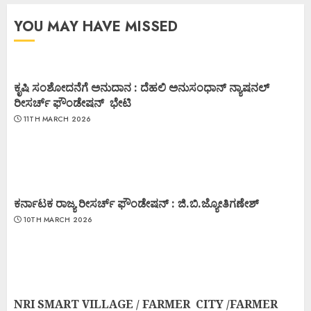
YOU MAY HAVE MISSED
ಕೃಷಿ ಸಂಶೋದನೆಗೆ ಅನುದಾನ : ದೆಹಲಿ ಅನುಸಂಧಾನ್ ನ್ಯಾಷನಲ್
ರೀಸರ್ಚ್ ಫೌಂಡೇಷನ್ ಭೇಟಿ
11TH MARCH 2026
ಕರ್ನಾಟಕ ರಾಜ್ಯ ರೀಸರ್ಚ್ ಫೌಂಡೇಷನ್ : ಜಿ.ಬಿ.ಜ್ಯೋತಿಗಣೇಶ್
10TH MARCH 2026
NRI SMART VILLAGE / FARMER CITY /FARMER