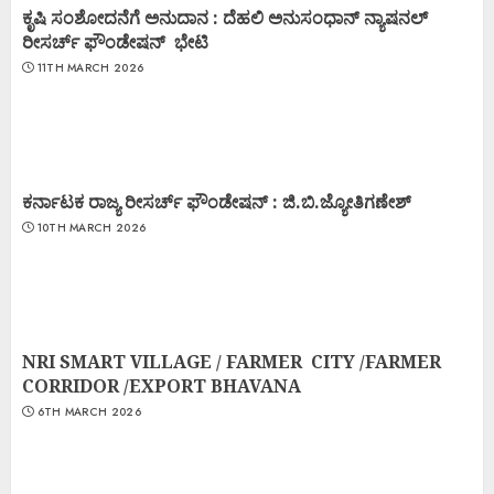
ಕೃಷಿ ಸಂಶೋದನೆಗೆ ಅನುದಾನ : ದೆಹಲಿ ಅನುಸಂಧಾನ್ ನ್ಯಾಷನಲ್
ರೀಸರ್ಚ್ ಫೌಂಡೇಷನ್ ಭೇಟಿ
11TH MARCH 2026
ಕರ್ನಾಟಕ ರಾಜ್ಯ ರೀಸರ್ಚ್ ಫೌಂಡೇಷನ್ : ಜಿ.ಬಿ.ಜ್ಯೋತಿಗಣೇಶ್
10TH MARCH 2026
NRI SMART VILLAGE / FARMER CITY /FARMER
CORRIDOR /EXPORT BHAVANA
6TH MARCH 2026