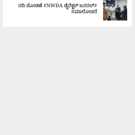
ನದಿ ಜೋಡಣೆ #NWDA ಡೈರೆಕ್ಟರ್ ಜನರಲ್#
ಸಮಾಲೋಚನೆ