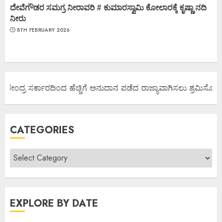
ದೇವೆಗೌಡರ ಸಮಗ್ರ ನೀರಾವರಿ # ಕುಮಾರಸ್ವಾಮಿ ಕೋಲಾರಕ್ಕೆ ಕೃಷ್ಣಾ ನದಿ
ನೀರು
8TH FEBRUARY 2026
 ಕೇಂದ್ರ ಸರ್ಕಾರದಿಂದ ಹೆಚ್ಚಿಗೆ ಅನುದಾನ ಪಡೆದ ರಾಜ್ಯಾವಾಗಿಸಲು ಶ್ರಮಿಸೋಣ ಬನ
CATEGORIES
EXPLORE BY DATE