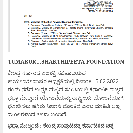
TUMAKURU:SHAKTHIPEETA FOUNDATION
ಕೇಂದ್ರ ಸರ್ಕಾರದ ಜಲಶಕ್ತಿ ಸಚಿವಾಲಯದ
ಕಾರ್ಯದರ್ಶಿಯವರ ಅಧ್ಯಕ್ಷತೆಯಲ್ಲಿ ದಿನಾಂಕ:15.02.2022
ರಂದು ನಡೆದ ಉನ್ನತ ಮಟ್ಟದ ಸಮಿತಿಯಲ್ಲಿ ಕರ್ನಾಟಕ ರಾಜ್ಯದ
ಭಧ್ರಾ ಮೇಲ್ದಂಡೆ ಯೋಜನೆಯನ್ನು ರಾಷ್ಟ್ರೀಯ ಯೋಜನೆಯಾಗಿ
ಘೋಶಿಸಲು ಹಸಿರು ನೀಶಾನೆ ದೊರೆತಿದೆ ಎಂಬ ಮಾಹಿತಿ ಬಲ್ಲ
ಮೂಲಗಳಿಂದ ತಿಳಿದು ಬಂದಿದೆ.
ಭಧ್ರಾ
ಮೇಲ್ದಂಡೆ
:
ಕೇಂದ್ರ
ಸಂಪುಟದತ್ತ
ಕರ್ನಾಟಕದ
ಚಿತ್ತ