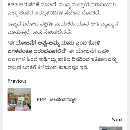
ಕಡತ ಅನುಸರಣೆ ಮಾಡಿದೆ. ಮುಖ್ಯ ಮಂತ್ರಿಯವರಾದಿಯಾಗಿ
ಎಲ್ಲಾ ಹಂತದ ಜನಪ್ರತಿನಿಧಿಗಳ ಸಹಕಾರ ದೊರಕಿದೆ.
ರಾಜ್ಯದ ವಿರೋಧ ಪಕ್ಷಗಳ ನಾಯಕರು ಯಾವ ರೀತಿ ವ್ಯಾಖ್ಯಾನ
ಮಾಡುತ್ತಾರೆ, ಕಾದು ನೋಡಬೇಕಿದೆ.
‘ಈ
ಯೋಜನೆಗೆ
ಅಪ್ಪ
–
ಅಮ್ಮ
ಯಾರು
ಎಂಬ
ಕೋಳಿ
ಜಗಳವಂತೂ
ಆರಂಭವಾಗಲಿದೆ’
. ಈ ಯೋಜನೆಗೆ ಬಹಳ
ವರ್ಷಗಳ ಹಿಂದೆ ಅಡಿಗಲ್ಲು ಹಾಕಿದ ದಿನದಿಂದ ಇತಿಹಾಸವನ್ನು
ರಾಜ್ಯದ ಜನತೆಗೆ ತಿಳಿಯುವ ಕಾತುರವೂ ಇದೆ.
Previous
PPP : ಜಲಸಂಪನ್ಮೂಲ
Next