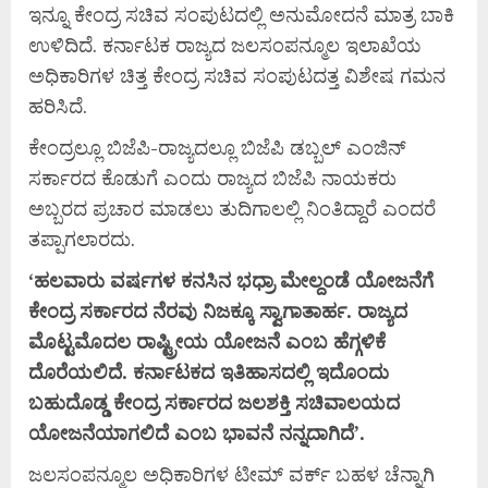
ಇನ್ನೂ ಕೇಂದ್ರ ಸಚಿವ ಸಂಪುಟದಲ್ಲಿ ಅನುಮೋದನೆ ಮಾತ್ರ ಬಾಕಿ
ಉಳಿದಿದೆ. ಕರ್ನಾಟಕ ರಾಜ್ಯದ ಜಲಸಂಪನ್ಮೂಲ ಇಲಾಖೆಯ
ಅಧಿಕಾರಿಗಳ ಚಿತ್ತ ಕೇಂದ್ರ ಸಚಿವ ಸಂಪುಟದತ್ತ ವಿಶೇಷ ಗಮನ
ಹರಿಸಿದೆ.
ಕೇಂದ್ರಲ್ಲೂ ಬಿಜೆಪಿ-ರಾಜ್ಯದಲ್ಲೂ ಬಿಜೆಪಿ ಡಬ್ಬಲ್ ಎಂಜಿನ್
ಸರ್ಕಾರದ ಕೊಡುಗೆ ಎಂದು ರಾಜ್ಯದ ಬಿಜೆಪಿ ನಾಯಕರು
ಅಬ್ಬರದ ಪ್ರಚಾರ ಮಾಡಲು ತುದಿಗಾಲಲ್ಲಿ ನಿಂತಿದ್ದಾರೆ ಎಂದರೆ
ತಪ್ಪಾಗಲಾರದು.
‘
ಹಲವಾರು
ವರ್ಷಗಳ
ಕನಸಿನ
ಭಧ್ರಾ
ಮೇಲ್ದಂಡೆ
ಯೋಜನೆಗೆ
ಕೇಂದ್ರ
ಸರ್ಕಾರದ
ನೆರವು
ನಿಜಕ್ಕೂ
ಸ್ವಾಗಾತಾರ್ಹ
.
ರಾಜ್ಯದ
ಮೊಟ್ಟಮೊದಲ
ರಾಷ್ಟ್ರೀಯ
ಯೋಜನೆ
ಎಂಬ
ಹೆಗ್ಗಳಿಕೆ
ದೊರೆಯಲಿದೆ
.
ಕರ್ನಾಟಕದ
ಇತಿಹಾಸದಲ್ಲಿ
ಇದೊಂದು
ಬಹುದೊಡ್ಡ
ಕೇಂದ್ರ
ಸರ್ಕಾರದ
ಜಲಶಕ್ತಿ
ಸಚಿವಾಲಯದ
ಯೋಜನೆಯಾಗಲಿದೆ
ಎಂಬ
ಭಾವನೆ
ನನ್ನದಾಗಿದೆ’
.
ಜಲಸಂಪನ್ಮೂಲ ಅಧಿಕಾರಿಗಳ ಟೀಮ್ ವರ್ಕ್ ಬಹಳ ಚೆನ್ನಾಗಿ