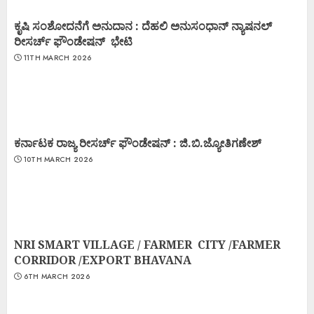
ಕೃಷಿ ಸಂಶೋದನೆಗೆ ಅನುದಾನ : ದೆಹಲಿ ಅನುಸಂಧಾನ್ ನ್ಯಾಷನಲ್
ರೀಸರ್ಚ್ ಫೌಂಡೇಷನ್ ಭೇಟಿ
11TH MARCH 2026
ಕರ್ನಾಟಕ ರಾಜ್ಯ ರೀಸರ್ಚ್ ಫೌಂಡೇಷನ್ : ಜಿ.ಬಿ.ಜ್ಯೋತಿಗಣೇಶ್
10TH MARCH 2026
NRI SMART VILLAGE / FARMER CITY /FARMER
CORRIDOR /EXPORT BHAVANA
6TH MARCH 2026