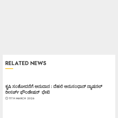
RELATED NEWS
ಕೃಷಿ ಸಂಶೋದನೆಗೆ ಅನುದಾನ : ದೆಹಲಿ ಅನುಸಂಧಾನ್ ನ್ಯಾಷನಲ್
ರೀಸರ್ಚ್ ಫೌಂಡೇಷನ್ ಭೇಟಿ
11TH MARCH 2026