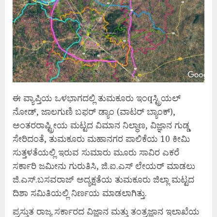
ಈ ವ್ಯಾಪ್ತಿಯ ಒಳಭಾಗದಲ್ಲಿ ತುಮಕೂರು ಇಂqಸ್ಟ್ರಿಯಲ್
ನೋಡ್, ಜಾಲಗುಣಿ ಬಫರ್ ಡ್ಯಾಂ (ವಾಟರ್ ಬ್ಯಾಂಕ್),
ಅಂತರರಾಷ್ಟ್ರೀಯ ಮಟ್ಟದ ವಿಮಾನ ನಿಲ್ಧಾಣ, ವಿಜ್ಞಾನ ಗುಡ್ಡ
ಸೇರಿದಂತೆ, ತುಮಕೂರು ಮಹಾನಗರ ಪಾಲಿಕೆಯ 10 ಕೀಮಿ
ಸುತ್ತಳತೆಯಲ್ಲಿ ಇರುವ ಸುಮಾರು ಮೂರು ಸಾವಿರ ಎಕರೆ
ಸರ್ಕಾರಿ ಜಮೀನು ಗುರುತಿಸಿ, ಜಿ.ಐ.ಎಸ್ ಲೇಯರ್ ಮಾಡಲು
ಜಿ.ಎಸ್.ಬಸವರಾಜ್ ಅದ್ಯಕ್ಷತೆಯ ತುಮಕೂರು ಜಿಲ್ಲಾ ಮಟ್ಟದ
ದಿಶಾ ಸಮಿತಿಯಲ್ಲಿ ನಿರ್ಣಯ ಮಾಡಲಾಗಿತ್ತು.
ಪ್ರಸ್ತುತ ರಾಜ್ಯ ಸರ್ಕಾರದ ವಿಜ್ಞಾನ ಮತ್ತು ತಂತ್ರಜ್ಞಾನ ಇಲಾಖೆಯ