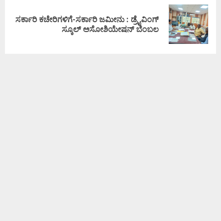
ಸರ್ಕಾರಿ ಕಚೇರಿಗಳಿಗೆ-ಸರ್ಕಾರಿ ಜಮೀನು : ಡ್ರೈವಿಂಗ್
ಸ್ಕೂಲ್ ಅಸೋಶಿಯೇಷನ್ ಬೆಂಬಲ