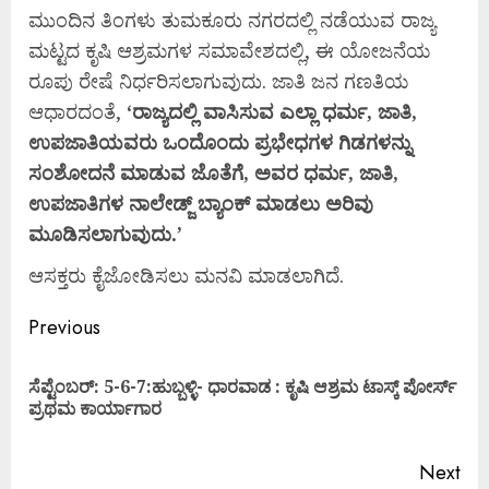
ಮುಂದಿನ ತಿಂಗಳು ತುಮಕೂರು ನಗರದಲ್ಲಿ ನಡೆಯುವ ರಾಜ್ಯ
ಮಟ್ಟದ ಕೃಷಿ ಆಶ್ರಮಗಳ ಸಮಾವೇಶದಲ್ಲಿ, ಈ ಯೋಜನೆಯ
ರೂಪು ರೇಷೆ ನಿರ್ಧರಿಸಲಾಗುವುದು. ಜಾತಿ ಜನ ಗಣತಿಯ
ಆಧಾರದಂತೆ,
‘
ರಾಜ್ಯದಲ್ಲಿ
ವಾಸಿಸುವ
ಎಲ್ಲಾ
ಧರ್ಮ,
ಜಾತಿ,
ಉಪಜಾತಿಯವರು
ಒಂದೊಂದು
ಪ್ರಭೇಧಗಳ
ಗಿಡಗಳನ್ನು
ಸಂಶೋದನೆ
ಮಾಡುವ
ಜೊತೆಗೆ,
ಅವರ
ಧರ್ಮ,
ಜಾತಿ,
ಉಪಜಾತಿಗಳ
ನಾಲೇಡ್ಜ್
ಬ್ಯಾಂಕ್
ಮಾಡಲು
ಅರಿವು
ಮೂಡಿಸಲಾಗುವುದು.’
ಆಸಕ್ತರು ಕೈಜೋಡಿಸಲು ಮನವಿ ಮಾಡಲಾಗಿದೆ.
Previous
ಸೆಪ್ಟೆಂಬರ್: 5-6-7:ಹುಬ್ಬಳ್ಳಿ- ಧಾರವಾಡ : ಕೃಷಿ ಆಶ್ರಮ ಟಾಸ್ಕ್ ಪೋರ್ಸ್
ಪ್ರಥಮ ಕಾರ್ಯಾಗಾರ
Next