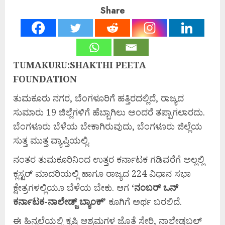
Share
TUMAKURU:SHAKTHI PEETA
FOUNDATION
ತುಮಕೂರು ನಗರ, ಬೆಂಗಳೂರಿಗೆ ಹತ್ತಿರದಲ್ಲಿದೆ, ರಾಜ್ಯದ
ಸುಮಾರು 19 ಜಿಲ್ಲೆಗಳಿಗೆ ಹೆಬ್ಬಾಗಿಲು ಅಂದರೆ ತಪ್ಪಾಗಲಾರದು.
ಬೆಂಗಳೂರು ಬೆಳೆಯ ಬೇಕಾಗಿರುವುದು, ಬೆಂಗಳೂರು ಜಿಲ್ಲೆಯ
ಸುತ್ತ ಮುತ್ತ ವ್ಯಾಪ್ತಿಯಲ್ಲಿ.
ನಂತರ ತುಮಕೂರಿನಿಂದ ಉತ್ತರ ಕರ್ನಾಟಕ ಗಡಿವರೆಗೆ ಅಲ್ಲಲ್ಲಿ
ಕ್ಲಸ್ಟರ್ ಮಾದರಿಯಲ್ಲಿ ಹಾಗೂ ರಾಜ್ಯದ 224 ವಿಧಾನ ಸಭಾ
ಕ್ಷೇತ್ರಗಳಲ್ಲಿಯೂ ಬೆಳೆಯ ಬೇಕು. ಆಗ
‘
ನಂಬರ್
ಒನ್
ಕರ್ನಾಟಕ-
ನಾಲೇಡ್ಜ್
ಬ್ಯಾಂಕ್’
ಕೂಗಿಗೆ ಅರ್ಥ ಬರಲಿದೆ.
ಈ ಹಿನ್ನಲೆಯಲ್ಲಿ ಕೃಷಿ ಆಶ್ರಮಗಳ ಜೊತೆ ಸೇರಿ, ನಾಲೇಡ್ಜಬಲ್