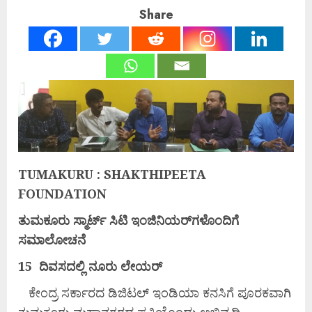
Share
TUMAKURU : SHAKTHIPEETA
FOUNDATION
ತುಮಕೂರು
ಸ್ಮಾರ್ಟ್
ಸಿಟಿ
ಇಂಜಿನಿಯರ್‌
ಗಳೊಂದಿಗೆ
ಸಮಾಲೋಚನೆ
15 ದಿವಸದಲ್ಲಿ ನೂರು ಲೇಯರ್‍
ಕೇಂದ್ರ ಸರ್ಕಾರದ ಡಿಜಿಟಲ್ ಇಂಡಿಯಾ ಕನಸಿಗೆ ಪೂರಕವಾಗಿ
ತುಮಕೂರು ಮಹಾನಗರದ ಪ್ರತಿಯೊಂದು ಅಭಿವೃದ್ಧಿ