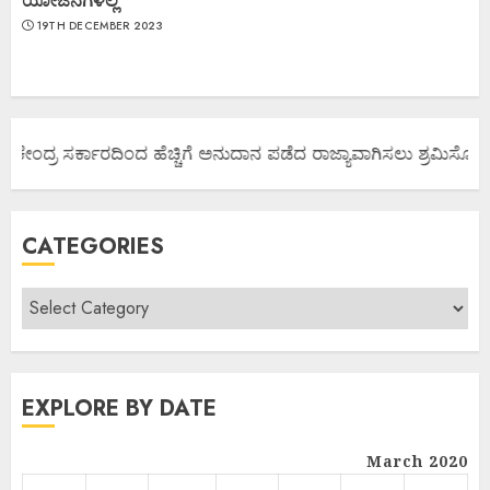
ಯೋಜನೆಗಳಲ್ಲ
19TH DECEMBER 2023
 ಕೇಂದ್ರ ಸರ್ಕಾರದಿಂದ ಹೆಚ್ಚಿಗೆ ಅನುದಾನ ಪಡೆದ ರಾಜ್ಯಾವಾಗಿಸಲು ಶ್ರಮಿಸೋಣ ಬನ
CATEGORIES
EXPLORE BY DATE
March 2020