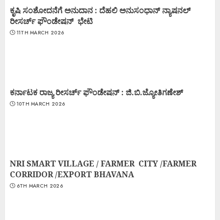
ಕೃಷಿ ಸಂಶೋದನೆಗೆ ಅನುದಾನ : ದೆಹಲಿ ಅನುಸಂಧಾನ್ ನ್ಯಾಷನಲ್
ರೀಸರ್ಚ್ ಫೌಂಡೇಷನ್ ಭೇಟಿ
11TH MARCH 2026
ಕರ್ನಾಟಕ ರಾಜ್ಯ ರೀಸರ್ಚ್ ಫೌಂಡೇಷನ್ : ಜಿ.ಬಿ.ಜ್ಯೋತಿಗಣೇಶ್
10TH MARCH 2026
NRI SMART VILLAGE / FARMER CITY /FARMER
CORRIDOR /EXPORT BHAVANA
6TH MARCH 2026