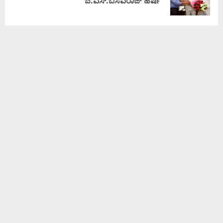
ಜಿ.ಎಸ್.ಬಸವರಾಜ್ ಹರ್ಷ