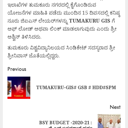
ಇಲಾಖೆಗಳ ತುಮಕೂರು ನಗರದಲ್ಲಿ ಕೈಗೊಂಡಿರುವ
ಯೋಜನೆಗಳ ಮಾಹಿತಿ ಪಡೆದು ಮುಂದಿನ 15 ದಿವಸದಲ್ಲಿ ಕನಿಷ್ಠ
ನೂರು ಜಿಐಎಸ್ ಲೇಯರ್‌ಗಳನ್ನು
TUMAKURU GIS
ಗೆ
ಅಫ್ ಲೋಡ್ ಅಥವಾ ಲಿಂಕ್ ಮಾಡಲಾಗುವುದು ಎಂದು ಶ್ರೀ
ಅಶ್ವಿನ್ ತಿಳಿಸಿದರು.
ತುಮಕೂರು ವಿಶ್ವವಿದ್ಯಾನಿಲಯದ ಸಿಂಡಿಕೇಟ್ ಸದಸ್ಯರಾದ ಶ್ರೀ
ಶ್ರೀನಿವಾಸ್ ಜೊತೆಯಲ್ಲಿದ್ದರು.
Previous
TUMAKURU-GIS# GSB # HDD#SPM
Next
BSY BUDGET -2020-21 :