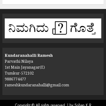
Kundaranahalli Ramesh
Parvathi Nilaya
1st Main Jayanagar(E)
Tumkur-572102
9886774477
rameshkundaranahalli@gmail.com
Copyright © All rights reserved.
|
by Sohan K R