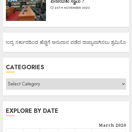
ಏನಾಯಿತು ಸ್ವಾಮಿ ?
24TH NOVEMBER 2023
ಕೇಂದ್ರ ಸರ್ಕಾರದಿಂದ ಹೆಚ್ಚಿಗೆ ಅನುದಾನ ಪಡೆದ ರಾಜ್ಯಾವಾಗಿಸಲು ಶ್ರಮಿಸೋಣ ಬನ್
CATEGORIES
EXPLORE BY DATE
March 2020