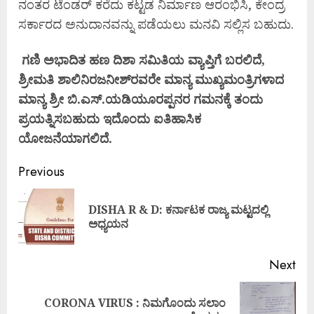
ನಂತರ ಟೆಂಡರ್ ಕರೆದು ಕಟ್ಟಡ ನಿರ್ಮಾಣ ಆರಂಭಿಸಿ, ಕೇಂದ್ರ
ಸರ್ಕಾರದ ಅನುದಾನವನ್ನು ಪಡೆಯಲು ಮನವಿ ಸಲ್ಲಿಸ ಬಹುದು.
ಗಣಿ ಅಭಾದಿತ ಹಣ ದಿಶಾ ಸಮಿತಿಯ ವ್ಯಾಪ್ತಿಗೆ ಬರಲಿದೆ,
ಶ್ರೀಮತಿ ಶಾಲಿನಿರಜನೀಶ್‌ರವರೇ ಮಾನ್ಯ ಮುಖ್ಯಮಂತ್ರಿಗಳಾದ
ಮಾನ್ಯ ಶ್ರೀ ಬಿ.ಎಸ್.ಯಡಿಯೂರಪ್ಪನರ ಗಮನಕ್ಕೆ ತಂದು
ಪ್ರಯತ್ನಿಸಬಹುದು ಇದೊಂದು ಐತಿಹಾಸಿಕ
ಯೋಜನೆಯಾಗಲಿದೆ.
Previous
DISHA R & D: ಕರ್ನಾಟಕ ರಾಜ್ಯ ಮಟ್ಟದಲ್ಲಿ
ಅಧ್ಯಯನ
Next
CORONA VIRUS : ನಿಮಗೊಂದು ಸಲಾಂ