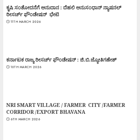
ಕೃಷಿ ಸಂಶೋದನೆಗೆ ಅನುದಾನ : ದೆಹಲಿ ಅನುಸಂಧಾನ್ ನ್ಯಾಷನಲ್
ರೀಸರ್ಚ್ ಫೌಂಡೇಷನ್ ಭೇಟಿ
11TH MARCH 2026
ಕರ್ನಾಟಕ ರಾಜ್ಯ ರೀಸರ್ಚ್ ಫೌಂಡೇಷನ್ : ಜಿ.ಬಿ.ಜ್ಯೋತಿಗಣೇಶ್
10TH MARCH 2026
NRI SMART VILLAGE / FARMER CITY /FARMER
CORRIDOR /EXPORT BHAVANA
6TH MARCH 2026