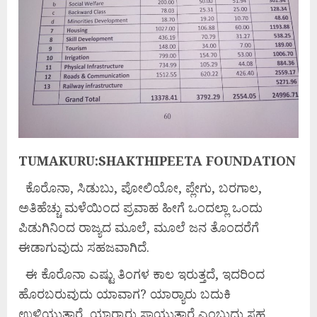
TUMAKURU:SHAKTHIPEETA FOUNDATION
ಕೊರೊನಾ, ಸಿಡುಬು, ಪೋಲಿಯೋ, ಪ್ಲೇಗು, ಬರಗಾಲ,
ಅತಿಹೆಚ್ಚು ಮಳೆಯಿಂದ ಪ್ರವಾಹ ಹೀಗೆ ಒಂದಲ್ಲಾ ಒಂದು
ಪಿಡುಗಿನಿಂದ ರಾಜ್ಯದ ಮೂಲೆ, ಮೂಲೆ ಜನ ತೊಂದರೆಗೆ
ಈಡಾಗುವುದು ಸಹಜವಾಗಿದೆ.
ಈ ಕೊರೊನಾ ಎಷ್ಟು ತಿಂಗಳ ಕಾಲ ಇರುತ್ತದೆ, ಇದರಿಂದ
ಹೊರಬರುವುದು ಯಾವಾಗ? ಯಾರ್‍ಯಾರು ಬದುಕಿ
ಉಳಿಯುತ್ತಾರೆ, ಯಾರ್‍ಯಾರು ಸಾಯುತ್ತಾರೆ ಎಂಬುದು ಸಹ