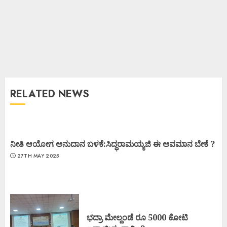
RELATED NEWS
ನೀತಿ ಆಯೋಗ ಅನುದಾನ ಬಳಕೆ:ಸಿದ್ಧರಾಮಯ್ಯಜಿ ಈ ಅವಮಾನ ಬೇಕೆ ?
27TH MAY 2025
ಭದ್ರಾ ಮೇಲ್ದಂಡೆ ರೂ 5000 ಕೋಟಿ