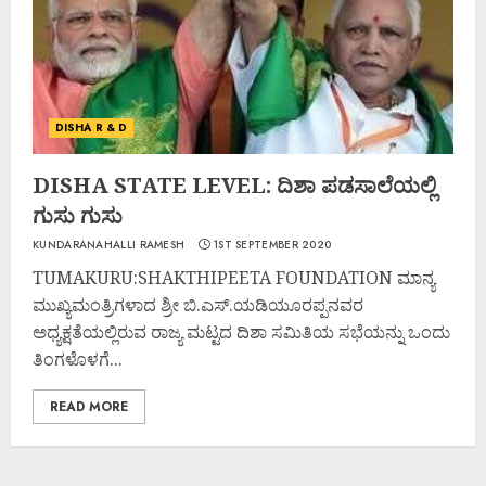
DISHA R & D
DISHA STATE LEVEL: ದಿಶಾ ಪಡಸಾಲೆಯಲ್ಲಿ
ಗುಸು ಗುಸು
KUNDARANAHALLI RAMESH
1ST SEPTEMBER 2020
TUMAKURU:SHAKTHIPEETA FOUNDATION ಮಾನ್ಯ
ಮುಖ್ಯಮಂತ್ರಿಗಳಾದ ಶ್ರೀ ಬಿ.ಎಸ್.ಯಡಿಯೂರಪ್ಪನವರ
ಅಧ್ಯಕ್ಷತೆಯಲ್ಲಿರುವ ರಾಜ್ಯ ಮಟ್ಟದ ದಿಶಾ ಸಮಿತಿಯ ಸಭೆಯನ್ನು ಒಂದು
ತಿಂಗಳೊಳಗೆ...
READ MORE