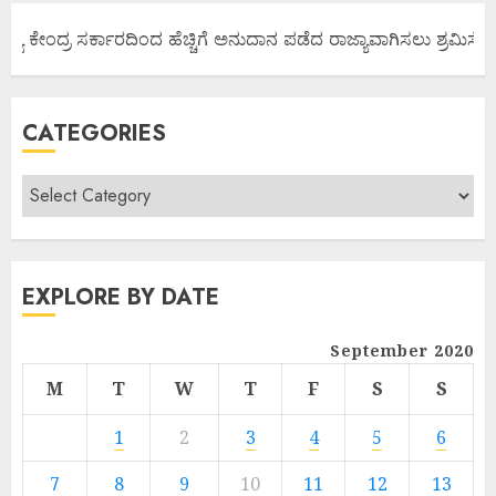
್ಯ ಕೇಂದ್ರ ಸರ್ಕಾರದಿಂದ ಹೆಚ್ಚಿಗೆ ಅನುದಾನ ಪಡೆದ ರಾಜ್ಯಾವಾಗಿಸಲು ಶ್ರಮಿಸೋಣ 
CATEGORIES
EXPLORE BY DATE
September 2020
M
T
W
T
F
S
S
1
2
3
4
5
6
7
8
9
10
11
12
13