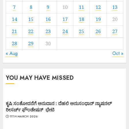
7
8
9
10
11
12
13
14
15
16
17
18
19
20
21
22
23
24
25
26
27
28
29
30
« Aug
Oct »
YOU MAY HAVE MISSED
ಕೃಷಿ ಸಂಶೋದನೆಗೆ ಅನುದಾನ : ದೆಹಲಿ ಅನುಸಂಧಾನ್ ನ್ಯಾಷನಲ್
ರೀಸರ್ಚ್ ಫೌಂಡೇಷನ್ ಭೇಟಿ
11TH MARCH 2026