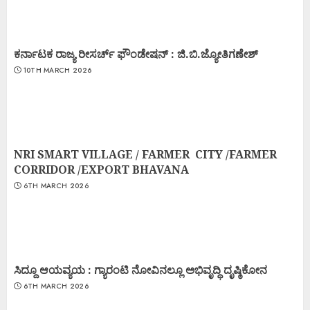
ಕರ್ನಾಟಕ ರಾಜ್ಯ ರೀಸರ್ಚ್ ಫೌಂಡೇಷನ್ : ಜಿ.ಬಿ.ಜ್ಯೋತಿಗಣೇಶ್
10TH MARCH 2026
NRI SMART VILLAGE / FARMER CITY /FARMER
CORRIDOR /EXPORT BHAVANA
6TH MARCH 2026
ಸಿದ್ದೂ ಆಯವ್ಯಯ : ಗ್ಯಾರಂಟಿ ನೋವಿನಲ್ಲೂ ಅಭಿವೃದ್ಧಿ ದೃಷ್ಠಿಕೋನ
6TH MARCH 2026