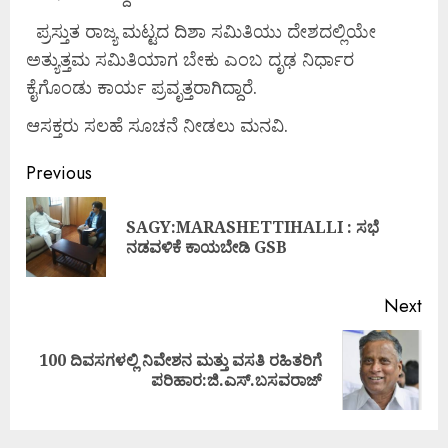
ಪ್ರಸ್ತುತ ರಾಜ್ಯ ಮಟ್ಟದ ದಿಶಾ ಸಮಿತಿಯು ದೇಶದಲ್ಲಿಯೇ
ಅತ್ಯುತ್ತಮ ಸಮಿತಿಯಾಗ ಬೇಕು ಎಂಬ ದೃಢ ನಿರ್ಧಾರ
ಕೈಗೊಂಡು ಕಾರ್ಯ ಪ್ರವೃತ್ತರಾಗಿದ್ದಾರೆ.
ಆಸಕ್ತರು ಸಲಹೆ ಸೂಚನೆ ನೀಡಲು ಮನವಿ.
Previous
SAGY:MARASHETTIHALLI : ಸಭೆ
ನಡವಳಿಕೆ ಕಾಯಬೇಡಿ GSB
Next
100 ದಿವಸಗಳಲ್ಲಿ ನಿವೇಶನ ಮತ್ತು ವಸತಿ ರಹಿತರಿಗೆ
ಪರಿಹಾರ:ಜಿ.ಎಸ್.ಬಸವರಾಜ್