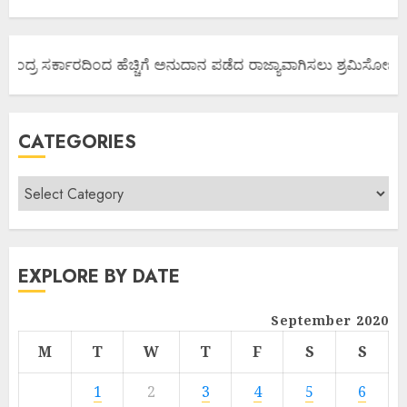
ೇಂದ್ರ ಸರ್ಕಾರದಿಂದ ಹೆಚ್ಚಿಗೆ ಅನುದಾನ ಪಡೆದ ರಾಜ್ಯಾವಾಗಿಸಲು ಶ್ರಮಿಸೋಣ ಬನ್ನ
CATEGORIES
EXPLORE BY DATE
September 2020
M
T
W
T
F
S
S
1
2
3
4
5
6