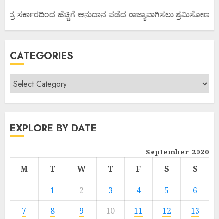
್ರ ಸರ್ಕಾರದಿಂದ ಹೆಚ್ಚಿಗೆ ಅನುದಾನ ಪಡೆದ ರಾಜ್ಯಾವಾಗಿಸಲು ಶ್ರಮಿಸೋಣ ಬನ್ನಿ.
CATEGORIES
EXPLORE BY DATE
September 2020
M
T
W
T
F
S
S
1
2
3
4
5
6
7
8
9
10
11
12
13