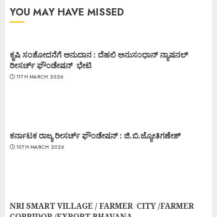
YOU MAY HAVE MISSED
ಕೃಷಿ ಸಂಶೋದನೆಗೆ ಅನುದಾನ : ದೆಹಲಿ ಅನುಸಂಧಾನ್ ನ್ಯಾಷನಲ್
ರೀಸರ್ಚ್ ಫೌಂಡೇಷನ್ ಭೇಟಿ
11TH MARCH 2026
ಕರ್ನಾಟಕ ರಾಜ್ಯ ರೀಸರ್ಚ್ ಫೌಂಡೇಷನ್ : ಜಿ.ಬಿ.ಜ್ಯೋತಿಗಣೇಶ್
10TH MARCH 2026
NRI SMART VILLAGE / FARMER CITY /FARMER
CORRIDOR /EXPORT BHAVANA