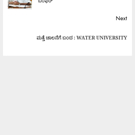
ಬಂಫರ್
Next
ಮತ್ತೆ ಚಾಲನೆಗೆ ಬಂದ : WATER UNIVERSITY