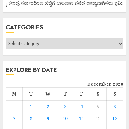
ಜ್ಯ ಕೇಂದ್ರ ಸರ್ಕಾರದಿಂದ ಹೆಚ್ಚಿಗೆ ಅನುದಾನ ಪಡೆದ ರಾಜ್ಯಾವಾಗಿಸಲು ಶ್ರಮಿಸೋಣ
CATEGORIES
EXPLORE BY DATE
December 2020
M
T
W
T
F
S
S
1
2
3
4
5
6
7
8
9
10
11
12
13