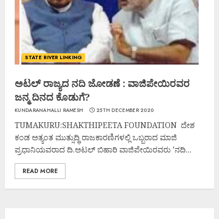
STATE RIVER LINKING
ಅಟಲ್ ರಾಜ್ಯದ ನದಿ ಜೋಡಣೆ : ವಾಜಿಪೇಯಿರವರ
ಜನ್ಮ ದಿನದ ಕೊಡುಗೆ?
KUNDARANAHALLI RAMESH
25TH DECEMBER 2020
TUMAKURU:SHAKTHIPEETA FOUNDATION ದೇಶ
ಕಂಡ ಅತ್ಯಂತ ಮುತ್ಸುದ್ಧಿ ರಾಜಕಾರಣಿಗಳಲ್ಲಿ ಒಬ್ಬರಾದ ಮಾಜಿ
ಪ್ರಧಾನಿಯವರಾದ ದಿ.ಅಟಲ್ ಬಿಹಾರಿ ವಾಜಿಪೇಯಿರವರು ’ನದಿ...
READ MORE