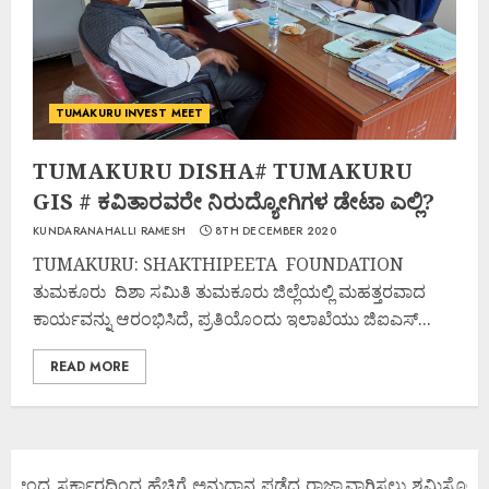
TUMAKURU INVEST MEET
TUMAKURU DISHA# TUMAKURU
GIS # ಕವಿತಾರವರೇ ನಿರುದ್ಯೋಗಿಗಳ ಡೇಟಾ ಎಲ್ಲಿ?
KUNDARANAHALLI RAMESH
8TH DECEMBER 2020
TUMAKURU: SHAKTHIPEETA FOUNDATION
ತುಮಕೂರು ದಿಶಾ ಸಮಿತಿ ತುಮಕೂರು ಜಿಲ್ಲೆಯಲ್ಲಿ ಮಹತ್ತರವಾದ
ಕಾರ್ಯವನ್ನು ಆರಂಭಿಸಿದೆ, ಪ್ರತಿಯೊಂದು ಇಲಾಖೆಯು ಜಿಐಎಸ್...
READ MORE
 ಕೇಂದ್ರ ಸರ್ಕಾರದಿಂದ ಹೆಚ್ಚಿಗೆ ಅನುದಾನ ಪಡೆದ ರಾಜ್ಯಾವಾಗಿಸಲು ಶ್ರಮಿಸೋಣ ಬನ