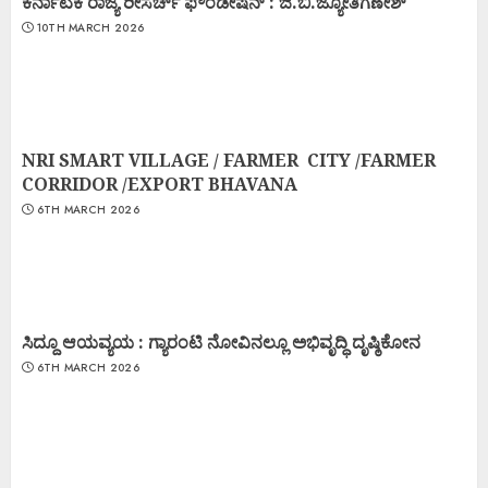
ಕರ್ನಾಟಕ ರಾಜ್ಯ ರೀಸರ್ಚ್ ಫೌಂಡೇಷನ್ : ಜಿ.ಬಿ.ಜ್ಯೋತಿಗಣೇಶ್
10TH MARCH 2026
NRI SMART VILLAGE / FARMER CITY /FARMER
CORRIDOR /EXPORT BHAVANA
6TH MARCH 2026
ಸಿದ್ದೂ ಆಯವ್ಯಯ : ಗ್ಯಾರಂಟಿ ನೋವಿನಲ್ಲೂ ಅಭಿವೃದ್ಧಿ ದೃಷ್ಠಿಕೋನ
6TH MARCH 2026