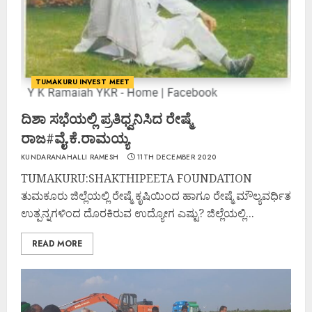
TUMAKURU INVEST MEET
ದಿಶಾ ಸಭೆಯಲ್ಲಿ ಪ್ರತಿಧ್ವನಿಸಿದ ರೇಷ್ಮೆ
ರಾಜ#ವೈ.ಕೆ.ರಾಮಯ್ಯ
KUNDARANAHALLI RAMESH
11TH DECEMBER 2020
TUMAKURU:SHAKTHIPEETA FOUNDATION
ತುಮಕೂರು ಜಿಲ್ಲೆಯಲ್ಲಿ ರೇಷ್ಮೆ ಕೃಷಿಯಿಂದ ಹಾಗೂ ರೇಷ್ಮೆ ಮೌಲ್ಯವರ್ಧಿತ
ಉತ್ಪನ್ನಗಳಿಂದ ದೊರಕಿರುವ ಉದ್ಯೋಗ ಎಷ್ಟು? ಜಿಲ್ಲೆಯಲ್ಲಿ...
READ MORE