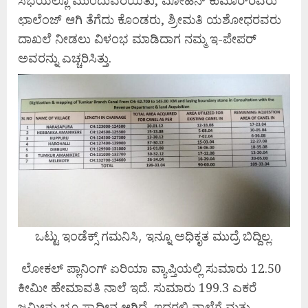
ಛಾಲೆಂಜ್ ಆಗಿ ತೆಗೆದು ಕೊಂಡರು, ಶ್ರೀಮತಿ ಯಶೋಧರವರು
ದಾಖಲೆ ನೀಡಲು ವಿಳಂಭ ಮಾಡಿದಾಗ ನಮ್ಮ ಇ-ಪೇಪರ್
ಅವರನ್ನು ಎಚ್ಚರಿಸಿತ್ತು.
ಒಟ್ಟು ಇಂಡೆಕ್ಸ್ ಗಮನಿಸಿ, ಇನ್ನೂ ಅಧಿಕೃತ ಮುದ್ರೆ ಬಿದ್ದಿಲ್ಲ.
ಲೋಕಲ್ ಪ್ಲಾನಿಂಗ್ ಏರಿಯಾ ವ್ಯಾಪ್ತಿಯಲ್ಲಿ ಸುಮಾರು 12.50
ಕೀಮೀ ಹೇಮಾವತಿ ನಾಲೆ ಇದೆ. ಸುಮಾರು 199.3 ಎಕರೆ
ಜಮೀನು ಭೂ ಸ್ವಾಧೀನ ಆಗಿದೆ, ಇದರಲ್ಲಿ ನಾಲೆಗೆ ಮತ್ತು