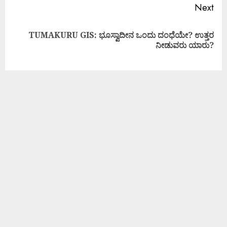
Next
TUMAKURU GIS: ಭೂಸ್ವಾದೀನ ಒಂದು ದಂಧೆಯೇ? ಉತ್ತರ
ನೀಡುವರು ಯಾರು?