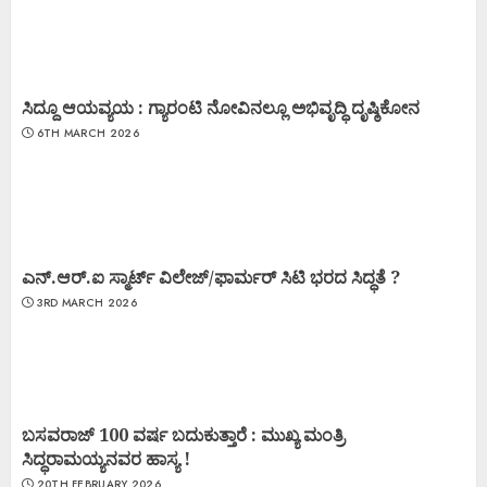
ಸಿದ್ದೂ ಆಯವ್ಯಯ : ಗ್ಯಾರಂಟಿ ನೋವಿನಲ್ಲೂ ಅಭಿವೃದ್ಧಿ ದೃಷ್ಠಿಕೋನ
6TH MARCH 2026
ಎನ್.ಆರ್.ಐ ಸ್ಮಾರ್ಟ್ ವಿಲೇಜ್/ಫಾರ್ಮರ್ ಸಿಟಿ ಭರದ ಸಿದ್ಧತೆ ?
3RD MARCH 2026
ಬಸವರಾಜ್ 100 ವರ್ಷ ಬದುಕುತ್ತಾರೆ : ಮುಖ್ಯ ಮಂತ್ರಿ
ಸಿದ್ಧರಾಮಯ್ಯನವರ ಹಾಸ್ಯ !
20TH FEBRUARY 2026