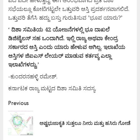
ಪದೆ ಪದೇ ಹೇಳುತ್ತಿದ್ದೆ. ಈಗ ಆರಂಭವಾಗಿದೆ ಪ್ರತಿ ದಿಶಾ
ಸಭೆಯಲ್ಲೂ ಕೋಟಿಗಟ್ಟಲೇ ಒತ್ತುವರಿ ಆಸ್ತಿ ಪ್ರದರ್ಶನವಾಗಲಿದೆ.
ಒತ್ತುವರಿ ತೆಗೆಸಿ ಹದ್ದು ಬಸ್ತು ಗುರುತಿಸುವ ’ಭೂಪ ಯಾರು?’
‘
ದಿಶಾ
ಸಮಿತಿಯ
42
ಯೋಜನೆಗಳಲ್ಲಿ
ಭೂ
ದಾಖಲೆ
ಡಿಜಿಟೈಲಸ್
ಸಹ
ಒಂದಾಗಿದೆ.
ಇಲ್ಲಿ
ರಾಜ್ಯ
ಅಥವಾ
ಕೇಂದ್ರ
ಸರ್ಕಾರದ
ಆಸ್ತಿ
ಎಂದು
ಯಾರು
ಹೇಳುವ
ಆಗಿಲ್ಲ.
ಇಲಾಖೆಯ
ಆಸ್ತಿಗಳ
ಜಿಐಎಸ್
ಲೇಯರ್
ಮಾಡುವ
ಕರ್ತವ್ಯ
ಎಲ್ಲಾ
ಇಲಾಖೆಗಳದ್ದು.’
-ಕುಂದರನಹಳ್ಳಿ ರಮೇಶ್.
ಕರ್ನಾಟಕ ರಾಜ್ಯ ಮಟ್ಟದ ದಿಶಾ ಸಮಿತಿ ಸದಸ್ಯ.
Previous
ಅಷ್ಟಭುಜಾಕೃತಿ ಸುತ್ತಲೂ ನೀರು ಮತ್ತು ಹಸಿರು ಗೋಡೆ