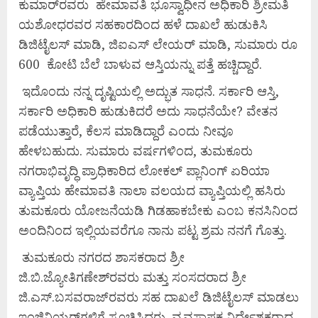
ಕುಮಾರ್‌ರವರು ಹೇಮಾವತಿ ಭೂಸ್ವಾಧೀನ ಅಧಿಕಾರಿ ಶ್ರೀಮತಿ
ಯಶೋಧರವರ ಸಹಕಾರದಿಂದ ಹಳೆ ದಾಖಲೆ ಹುಡುಕಿಸಿ
ಡಿಜಿಟೈಲಸ್ ಮಾಡಿ, ಜಿಐಎಸ್ ಲೇಯರ್ ಮಾಡಿ, ಸುಮಾರು ರೂ
600 ಕೋಟಿ ಬೆಲೆ ಬಾಳುವ ಆಸ್ತಿಯನ್ನು ಪತ್ತೆ ಹಚ್ಚಿದ್ದಾರೆ.
ಇದೊಂದು ನನ್ನ ದೃಷ್ಟಿಯಲ್ಲಿ ಅದ್ಭುತ ಸಾಧನೆ. ಸರ್ಕಾರಿ ಆಸ್ತಿ,
ಸರ್ಕಾರಿ ಅಧಿಕಾರಿ ಹುಡುಕಿದರೆ ಅದು ಸಾಧನೆಯೇ? ವೇತನ
ಪಡೆಯುತ್ತಾರೆ, ಕೆಲಸ ಮಾಡಿದ್ದಾರೆ ಎಂದು ನೀವೂ
ಹೇಳಬಹುದು. ಸುಮಾರು ವರ್ಷಗಳಿಂದ, ತುಮಕೂರು
ನಗರಾಭಿವೃದ್ಧಿ ಪ್ರಾಧಿಕಾರಿದ ಲೋಕಲ್ ಪ್ಲಾನಿಂಗ್ ಏರಿಯಾ
ವ್ಯಾಪ್ತಿಯ ಹೇಮಾವತಿ ನಾಲಾ ವಲಯದ ವ್ಯಾಪ್ತಿಯಲ್ಲಿ ಹಸಿರು
ತುಮಕೂರು ಯೋಜನೆಯಡಿ ಗಿಡಹಾಕಬೇಕು ಎಂಬ ಕನಸಿನಿಂದ
ಅಂದಿನಿಂದ ಇಲ್ಲಿಯವರೆಗೂ ನಾನು ಪಟ್ಟ ಶ್ರಮ ನನಗೆ ಗೊತ್ತು.
ತುಮಕೂರು ನಗರದ ಶಾಸಕರಾದ ಶ್ರೀ
ಜಿ.ಬಿ.ಜ್ಯೋತಿಗಣೇಶ್‌ರವರು ಮತ್ತು ಸಂಸದರಾದ ಶ್ರೀ
ಜಿ.ಎಸ್.ಬಸವರಾಜ್‌ರವರು ಸಹ ದಾಖಲೆ ಡಿಜಿಟೈಲಸ್ ಮಾಡಲು
ಇಂಜಿನಿಯರ್‌ಗಳಿಗೆ ಸೂಚಿಸಿದ್ದರು. ವ್ಯವಸ್ಥಾಪಕ ನಿರ್ದೇಶಕರಾದ