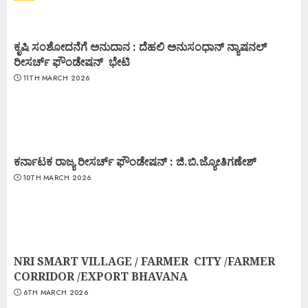
ಕೃಷಿ ಸಂಶೋದನೆಗೆ ಅನುದಾನ : ದೆಹಲಿ ಅನುಸಂಧಾನ್ ನ್ಯಾಷನಲ್
ರೀಸರ್ಚ್ ಫೌಂಡೇಷನ್ ಭೇಟಿ
11TH MARCH 2026
ಕರ್ನಾಟಕ ರಾಜ್ಯ ರೀಸರ್ಚ್ ಫೌಂಡೇಷನ್ : ಜಿ.ಬಿ.ಜ್ಯೋತಿಗಣೇಶ್
10TH MARCH 2026
NRI SMART VILLAGE / FARMER CITY /FARMER
CORRIDOR /EXPORT BHAVANA
6TH MARCH 2026