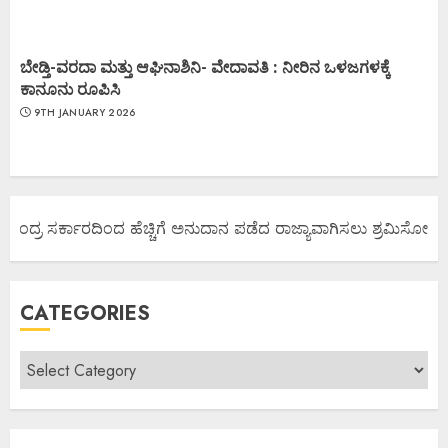
ಬೇಡ್ತಿ-ವರದಾ ಮತ್ತು ಆಘಿನಾಶಿನಿ- ವೇದಾವತಿ : ನೀರಿನ ಒಳಜಗಳಕ್ಕೆ
ಕಾನೂನು ರೂಪಿಸಿ
9TH JANUARY 2026
ೇಂದ್ರ ಸರ್ಕಾರದಿಂದ ಹೆಚ್ಚಿಗೆ ಅನುದಾನ ಪಡೆದ ರಾಜ್ಯಾವಾಗಿಸಲು ಶ್ರಮಿಸೋಣ ಬನ್ನ
CATEGORIES