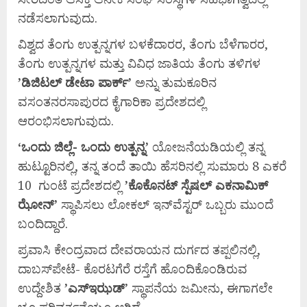
ನಡೆಸಲಾಗುವುದು.
ವಿಶ್ವದ ತೆಂಗು ಉತ್ಪನ್ನಗಳ ಬಳಕೆದಾರರ, ತೆಂಗು ಬೆಳೆಗಾರರ,
ತೆಂಗು ಉತ್ಪನ್ನಗಳ ಮತ್ತು ವಿವಿಧ ಜಾತಿಯ ತೆಂಗು ತಳಿಗಳ
’
ಡಿಜಿಟಲ್
ಡೇಟಾ
ಪಾರ್ಕ್’
ಅನ್ನು ತುಮಕೂರಿನ
ವಸಂತನರಸಾಪುರದ ಕೈಗಾರಿಕಾ ಪ್ರದೇಶದಲ್ಲಿ
ಆರಂಭಿಸಲಾಗುವುದು.
‘
ಒಂದು
ಜಿಲ್ಲೆ-
ಒಂದು
ಉತ್ಪನ್ನ’
ಯೋಜನೆಯಡಿಯಲ್ಲಿ ತನ್ನ
ಹುಟ್ಟೂರಿನಲ್ಲಿ, ತನ್ನ ತಂದೆ ತಾಯಿ ಹೆಸರಿನಲ್ಲಿ ಸುಮಾರು 8 ಎಕರೆ
10 ಗುಂಟೆ ಪ್ರದೇಶದಲ್ಲಿ
’
ಕೊಕೊನಟ್
ಸ್ಪೆಷಲ್
ಎಕನಾಮಿಕ್
ಝೋನ್’
ಸ್ಥಾಪಿಸಲು ಲೋಕಲ್ ಇನ್‌ವೆಸ್ಟರ್ ಒಬ್ಬರು ಮುಂದೆ
ಬಂದಿದ್ದಾರೆ.
ಪ್ರವಾಸಿ ಕೇಂದ್ರವಾದ ದೇವರಾಯನ ದುರ್ಗದ ತಪ್ಪಲಿನಲ್ಲಿ,
ದಾಬಸ್‌ಪೇಟೆ- ಕೊರಟಗೆರೆ ರಸ್ತೆಗೆ ಹೊಂದಿಕೊಂಡಿರುವ
ಉದ್ದೇಶಿತ
’
ಎಸ್‌
ಇಝಡ್
’ ಸ್ಥಾಪನೆಯ ಜಮೀನು, ಈಗಾಗಲೇ
ಭೂ ಪರಿವರ್ತನೆಯೂ ಆಗಿದೆ.