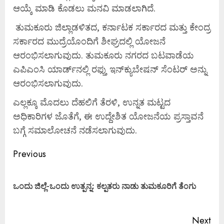
ಆಯ್ಕೆ ಮಾಡಿ ಕೊಡಲು ಮನವಿ ಮಾಡಲಾಗಿದೆ.
ತುಮಕೂರು ಜಿಲ್ಲಾಡಳಿತದ, ಕರ್ನಾಟಕ ಸರ್ಕಾರದ ಮತ್ತು ಕೇಂದ್ರ
ಸರ್ಕಾರದ ಮುದ್ರೆಯೊಂದಿಗೆ ಶೀಘ್ರದಲ್ಲಿ ಯೋಜನೆ
ಆರಂಭಿಸಲಾಗುವುದು. ತುಮಕೂರು ನಗರದ ಬಟವಾಡೆಯ
ಎಪಿಎಂಸಿ ಯಾರ್ಡ್‌ನಲ್ಲಿ ರಫ್ತು ಇನ್‌ಕ್ಯುಬೇಷನ್ ಸೆಂಟರ್ ಅನ್ನು
ಆರಂಭಿಸಲಾಗುವುದು.
ಎಲ್ಲಕ್ಕೂ ಮೊದಲು ದೆಹಲಿಗೆ ತೆರಳಿ, ಉನ್ನತ ಮಟ್ಟದ
ಅಧಿಕಾರಿಗಳ ಜೊತೆಗೆ, ಈ ಉದ್ದೇಶಿತ ಯೋಜನೆಯ ಪ್ರಸ್ತಾವನೆ
ಬಗ್ಗೆ ಸಮಾಲೋಚನೆ ನಡೆಸಲಾಗುವುದು.
Previous
ಒಂದು ಜಿಲ್ಲೆ-ಒಂದು ಉತ್ಪನ್ನ: ಕಲ್ಪತರು ನಾಡು ತುಮಕೂರಿಗೆ ತೆಂಗು
Next