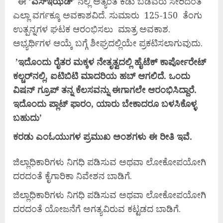
ಈ
’
ಎಸ್‌
ಇಝಡ್
’ ನಲ್ಲಿ ಅತ್ಯಂತ ಕಡು ಬಡವರು ಸೇರಿದಂತೆ
ಎಲ್ಲಾ ವರ್ಗಕ್ಕೂ ಅವಕಾಶವಿದೆ. ಸುಮಾರು 125-150 ತೆಂಗು
ಉತ್ಪನ್ನಗಳ ಘಟಕ ಆರಂಭಿಸಲು ಮಾತ್ರ ಅವಕಾಶ.
ಅಭ್ಯರ್ಥಿಗಳ ಆಯ್ಕೆ ಬಗ್ಗೆ ಶೀಘ್ರದಲ್ಲಿಯೇ ಪ್ರಕಟಿಸಲಾಗುವುದು.
’
ಇದೊಂದು
ರೈತರ
ಮಕ್ಕಳ
ನೇತೃತ್ವದಲ್ಲಿ
ಹೈಟೆಕ್
ಕಾರ್ಪೋರೇಟ್
ಕಲ್ಚರ್‌
ನಲ್ಲಿ,
ಐಟಿಬಿಟಿ
ಮಾದರಿಯ
ಹಬ್
ಆಗಲಿದೆ.
ಒಂದು
ವಿಷನ್
ಗ್ರೂಪ್
ತನ್ನ
ಕೆಲಸವನ್ನು
ಈಗಾಗಲೇ
ಆರಂಭಿಸಿದ್ದಾರೆ.
ಇದೊಂದು
ಪ್ಲಾಟ್
ಫಾರಂ,
ಯಾರು
ಬೇಕಾದರೂ
ಬಳಸಿಕೊಳ್ಳ
ಬಹುದು’
ಕರಡು
ಎಂಓಯುಗಳ
ಪ್ರಮುಖ
ಅಂಶಗಳು
ಈ
ರೀತಿ
ಇವೆ.
ಜಿಲ್ಲಾಧಿಕಾರಿಗಳು ನಿಗಧಿ ಪಡಿಸುವ ಅಥವಾ ಲೋಕೋಪಯೋಗಿ
ದರದಂತೆ ಕೈಗಾರಿಕಾ ನಿವೇಶನ ಬಾಡಿಗೆ.
ಜಿಲ್ಲಾಧಿಕಾರಿಗಳು ನಿಗಧಿ ಪಡಿಸುವ ಅಥವಾ ಲೋಕೋಪಯೋಗಿ
ದರದಂತೆ ಯೋಜನೆಗೆ ಅಗತ್ಯವಿರುವ ಕಟ್ಟಡದ ಬಾಡಿಗೆ.