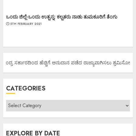
ಒಂದು ಜಿಲ್ಲೆ-ಒಂದು ಉತ್ಪನ್ನ: ಕಲ್ಪತರು ನಾಡು ತುಮಕೂರಿಗೆ ತೆಂಗು
5TH FEBRUARY 2021
ಂದ್ರ ಸರ್ಕಾರದಿಂದ ಹೆಚ್ಚಿಗೆ ಅನುದಾನ ಪಡೆದ ರಾಜ್ಯಾವಾಗಿಸಲು ಶ್ರಮಿಸೋಣ ಬನ್ನ
CATEGORIES
EXPLORE BY DATE