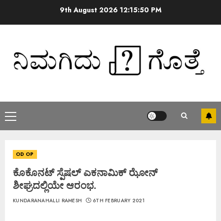
9th August 2026
12:15:50 PM
OD OP
ಕೊಕೊನಟ್ ಸ್ಪೆಷಲ್ ಎಕನಾಮಿಕ್ ಝೋನ್
ಶೀಘ್ರದಲ್ಲಿಯೇ ಆರಂಭ.
KUNDARANAHALLI RAMESH
6TH FEBRUARY 2021