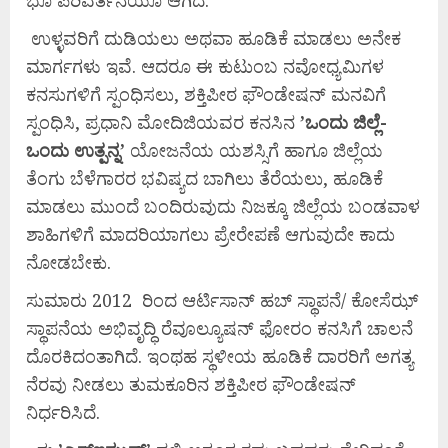
ಉಳ್ಳವರಿಗೆ ದುಡಿಯಲು ಅಥವಾ ಹೂಡಿಕೆ ಮಾಡಲು ಅನೇಕ
ಮಾರ್ಗಗಳು ಇವೆ. ಆದರೂ ಈ ಕುಟುಂಬ ನವೋಧ್ಯಮಿಗಳ
ಕನಸುಗಳಿಗೆ ಸ್ಪಂಧಿಸಲು, ಶಕ್ತಿಪೀಠ ಫೌಂಡೇಷನ್ ಮನವಿಗೆ
ಸ್ಪಂಧಿಸಿ, ಪ್ರಧಾನಿ ಮೋದಿಜಿಯವರ ಕನಸಿನ
’
ಒಂದು
ಜಿಲ್ಲೆ-
ಒಂದು
ಉತ್ಪನ್ನ’
ಯೋಜನೆಯ ಯಶಸ್ಸಿಗೆ ಹಾಗೂ ಜಿಲ್ಲೆಯ
ತೆಂಗು ಬೆಳೆಗಾರರ ಭವಿಷ್ಯದ ಬಾಗಿಲು ತೆರೆಯಲು, ಹೂಡಿಕೆ
ಮಾಡಲು ಮುಂದೆ ಬಂದಿರುವುದು ನಿಜಕ್ಕೂ ಜಿಲ್ಲೆಯ ಬಂಡವಾಳ
ಶಾಹಿಗಳಿಗೆ ಮಾದರಿಯಾಗಲು ಪ್ರೇರೇಪಣೆ ಆಗುವುದೇ ಕಾದು
ನೋಡಬೇಕು.
ಸುಮಾರು 2012 ರಿಂದ ಆರ್ಟಿಸಾನ್ ಹಬ್ ಸ್ಥಾಪನೆ/ ಕೋಸೆಝ್
ಸ್ಥಾಪನೆಯ ಅಭಿವೃದ್ಧಿ ರೆವೂಲ್ಯೂಷನ್ ಫೋರಂ ಕನಸಿಗೆ ಚಾಲನೆ
ದೊರಕಿದಂತಾಗಿದೆ. ಇಂಥಹ ಸ್ಥಳೀಯ ಹೂಡಿಕೆ ದಾರರಿಗೆ ಅಗತ್ಯ
ನೆರವು ನೀಡಲು ತುಮಕೂರಿನ ಶಕ್ತಿಪೀಠ ಫೌಂಡೇಷನ್
ನಿರ್ಧರಿಸಿದೆ.