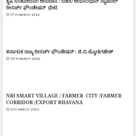
ಕೃಷಿ ಸಂಶೋದನೆಗೆ ಅನುದಾನ : ದೆಹಲಿ ಅನುಸಂಧಾನ್ ನ್ಯಾಷನಲ್
ರೀಸರ್ಚ್ ಫೌಂಡೇಷನ್ ಭೇಟಿ
11TH MARCH 2026
ಕರ್ನಾಟಕ ರಾಜ್ಯ ರೀಸರ್ಚ್ ಫೌಂಡೇಷನ್ : ಜಿ.ಬಿ.ಜ್ಯೋತಿಗಣೇಶ್
10TH MARCH 2026
NRI SMART VILLAGE / FARMER CITY /FARMER
CORRIDOR /EXPORT BHAVANA
6TH MARCH 2026