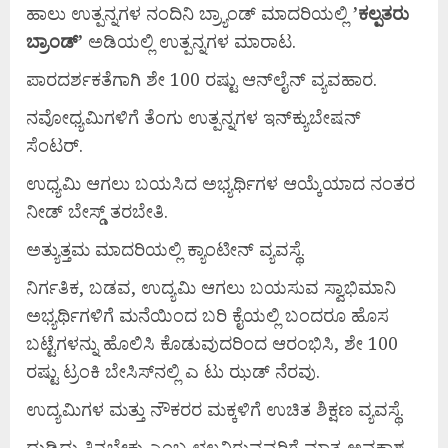
ಹಾಲು ಉತ್ಪನ್ನಗಳ ನಂದಿನಿ ಬ್ರ್ಯಾಂಡ್ ಮಾದರಿಯಲ್ಲಿ
’
ಕಲ್ಪತರು
ಬ್ರಾಂಡ್’
ಅಡಿಯಲ್ಲಿ ಉತ್ಪನ್ನಗಳ ಮಾರಾಟ.
ಪಾರದರ್ಶಕತೆಗಾಗಿ ಶೇ 100 ರಷ್ಟು ಆನ್‌ಲೈನ್ ವ್ಯವಹಾರ.
ನವೋಧ್ಯಮಿಗಳಿಗೆ ತೆಂಗು ಉತ್ಪನ್ನಗಳ ಇನ್‌ಕ್ಯುಬೇಷನ್
ಸೆಂಟರ್.
ಉಧ್ಯಮಿ ಆಗಲು ಬಯಸಿದ ಅಭ್ಯರ್ಥಿಗಳ ಆಯ್ಕೆಯಾದ ನಂತರ
ನೀಡ್ ಬೇಸ್ಡ್ ತರಬೇತಿ.
ಅತ್ಯುತ್ತಮ ಮಾದರಿಯಲ್ಲಿ ಕ್ಯಾಂಟೀನ್ ವ್ಯವಸ್ಥೆ.
ನಿರ್ಗತಿಕ, ಬಡವ, ಉದ್ಯಮಿ ಆಗಲು ಬಯಸುವ ಸ್ವಾಭಿಮಾನಿ
ಅಭ್ಯರ್ಥಿಗಳಿಗೆ ಮನೆಯಿಂದ ಬರಿ ಕೈಯಲ್ಲಿ ಬಂದರೂ ಹೊಸ
ಬಟ್ಟೆಗಳನ್ನು ಹೊಲಿಸಿ ಕೊಡುವುದರಿಂದ ಆರಂಭಿಸಿ, ಶೇ 100
ರಷ್ಟು ಟ್ರಂಕಿ ಬೇಸಿಸ್‌ನಲ್ಲಿ ಎ ಟು ಝಡ್ ನೆರವು.
ಉದ್ಯಮಿಗಳ ಮತ್ತು ನೌಕರರ ಮಕ್ಕಳಿಗೆ ಉಚಿತ ಶಿಕ್ಷಣ ವ್ಯವಸ್ಥೆ.
ದುಡಿದು ತಿನ್ನಬೇಕು ಎಂಬ ಛಲವಿರುವವರಿಗೆ ಮಾತ್ರ ಅವಕಾಶ.