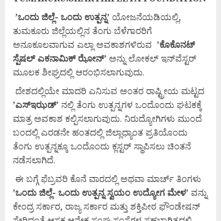
’
ಒಂದು
ಜಿಲ್ಲೆ-
ಒಂದು
ಉತ್ಪನ್ನ’
ಯೋಜನೆಯಡಿಯಲ್ಲಿ,
ತುಮಕೂರು ಜಿಲ್ಲೆಯಲ್ಲಿನ ತೆಂಗು ಬೆಳೆಗಾರರಿಗೆ
ಅನೂಕೂಲವಾಗುವ ಎಲ್ಲಾ ಅವಕಾಶಗಳಿರುವ
’
ಕೊಕೊನಟ್
ಸ್ಪೆಷಲ್
ಎಕನಾಮಿಕ್
ಝೋನ್’
ಅನ್ನು ಲೋಕಲ್ ಇನ್‌ವೆಸ್ಟರ್
ಮೂಲಕ ಶೀಘ್ರದಲ್ಲಿ ಆರಂಭಿಸಲಾಗುವುದು.
ದೇಶದಲ್ಲಿಯೇ ಮಾದರಿ ಎನಿಸುವ ಅಂತರ ರಾಷ್ಟ್ರೀಯ ಮಟ್ಟದ
’
ಎಸ್‌
ಇಝಡ್
’ ನಲ್ಲಿ ತೆಂಗು ಉತ್ಪನ್ನಗಳ ಒಂದೊಂದು ಘಟಕಕ್ಕೆ
ಮಾತ್ರ ಅವಕಾಶ ಕಲ್ಪಿಸಲಾಗುವುದು. ನಿರುದ್ಯೋಗಿಗಳು ಮುಂದೆ
ಬಂದಲ್ಲಿ ಎರಡನೇ ಹಂತದಲ್ಲಿ ಜಿಲ್ಲಾಧ್ಯಾಂತ ಪ್ರತಿಯೊಂದು
ತೆಂಗು ಉತ್ಪನ್ನಕ್ಕೂ ಒಂದೊಂದು ಕ್ಲಸ್ಟರ್ ಸ್ಥಾಪಿಸಲು ಚಿಂತನೆ
ನಡೆಸಲಾಗಿದೆ.
ಈ ಬಗ್ಗೆ ಫೆಬ್ರವರಿ ಕೊನೆ ವಾರದಲ್ಲಿ ಅಥವಾ ಮಾರ್ಚ್ ತಿಂಗಳು
’
ಒಂದು
ಜಿಲ್ಲೆ-
ಒಂದು
ಉತ್ಪನ್ನ
ಸ್ವಯಂ
ಉದ್ಯೋಗ
ಮೇಳ’
ವನ್ನು
ಕೇಂದ್ರ ಸರ್ಕಾರ, ರಾಜ್ಯ ಸರ್ಕಾರ ಮತ್ತು ಶಕ್ತಿಪೀಠ ಫೌಂಡೇಷನ್
ಸೇರಿದಂತೆ ಆಸಕ್ತ ಆನೇಕ ಸಂಘ ಸಂಸ್ಥೆಗಳ ಸಹಭಾಗಿತ್ವದಲ್ಲಿ