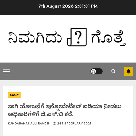
7th August 2026
2:31:32 PM
SAGY
ಸಾಗಿ ಯೋಜನೆಗೆ ಇನ್ನೋವೇಟೀವ್‌ ಐಡಿಯಾ ನೀಡಲು
ಅಧಿಕಾರಿಗಳಿಗೆ ಜಿ.ಎಸ್.ಬಿ ಕರೆ.
KUNDARANAHALLI RAMESH
24TH FEBRUARY 2021