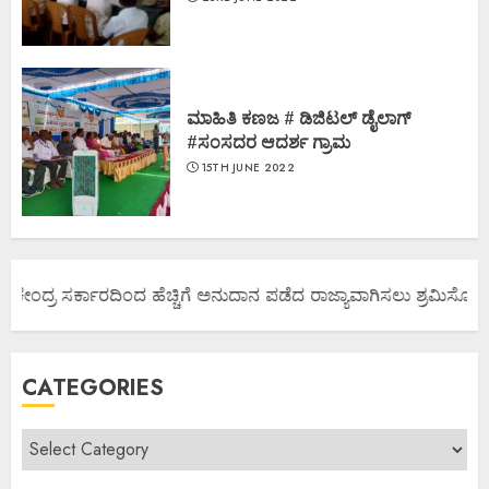
ಮಾಹಿತಿ ಕಣಜ # ಡಿಜಿಟಲ್ ಡೈಲಾಗ್
#ಸಂಸದರ ಆದರ್ಶ ಗ್ರಾಮ
15TH JUNE 2022
 ಕೇಂದ್ರ ಸರ್ಕಾರದಿಂದ ಹೆಚ್ಚಿಗೆ ಅನುದಾನ ಪಡೆದ ರಾಜ್ಯಾವಾಗಿಸಲು ಶ್ರಮಿಸೋಣ ಬನ
CATEGORIES