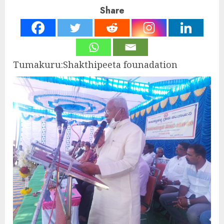
Share
Tumakuru:Shakthipeeta founadation