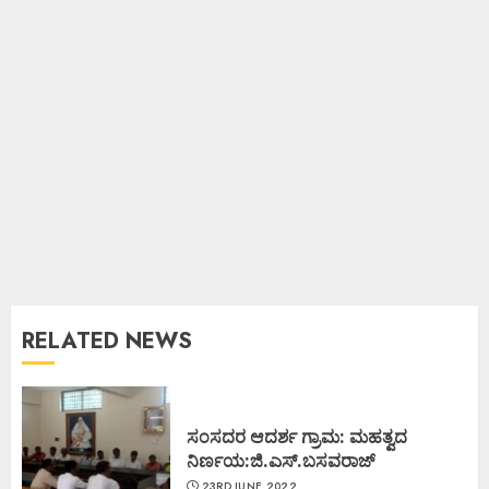
RELATED NEWS
ಸಂಸದರ ಆದರ್ಶ ಗ್ರಾಮ: ಮಹತ್ವದ
ನಿರ್ಣಯ:ಜಿ.ಎಸ್.ಬಸವರಾಜ್
23RD JUNE 2022