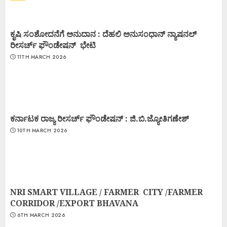
ಕೃಷಿ ಸಂಶೋದನೆಗೆ ಅನುದಾನ : ದೆಹಲಿ ಅನುಸಂಧಾನ್ ನ್ಯಾಷನಲ್
ರೀಸರ್ಚ್ ಫೌಂಡೇಷನ್ ಭೇಟಿ
11TH MARCH 2026
ಕರ್ನಾಟಕ ರಾಜ್ಯ ರೀಸರ್ಚ್ ಫೌಂಡೇಷನ್ : ಜಿ.ಬಿ.ಜ್ಯೋತಿಗಣೇಶ್
10TH MARCH 2026
NRI SMART VILLAGE / FARMER CITY /FARMER
CORRIDOR /EXPORT BHAVANA
6TH MARCH 2026