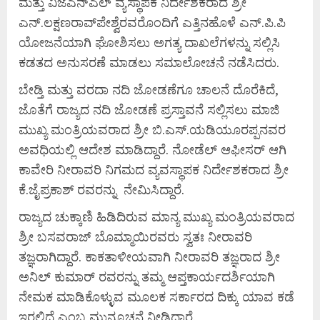
ಮತ್ತು ವಿಜೆಎನ್‍ಎಲ್ ವ್ಯಸ್ಥಾಪಕ ನಿರ್ದೇಶಕರಾದ ಶ್ರೀ
ಎನ್.ಲಕ್ಷಣರಾವ್‍ಪೇಶ್ವೆರವರೊಂದಿಗೆ ಎತ್ತಿನಹೊಳೆ ಎನ್.ಪಿ.ಪಿ
ಯೋಜನೆಯಾಗಿ ಘೋಶಿಸಲು ಅಗತ್ಯ ದಾಖಲೆಗಳನ್ನು ಸಲ್ಲಿಸಿ
ಕಡತದ ಅನುಸರಣೆ ಮಾಡಲು ಸಮಾಲೋಚನೆ ನಡೆಸಿದರು.
ಬೇಡ್ತಿ ಮತ್ತು ವರದಾ ನದಿ ಜೋಡಣೆಗೂ ಚಾಲನೆ ದೊರೆಕಿದೆ,
ಜೊತೆಗೆ ರಾಜ್ಯದ ನದಿ ಜೋಡಣೆ ಪ್ರಸ್ತಾವನೆ ಸಲ್ಲಿಸಲು ಮಾಜಿ
ಮುಖ್ಯ ಮಂತ್ರಿಯವರಾದ ಶ್ರೀ ಬಿ.ಎಸ್.ಯಡಿಯೂರಪ್ಪನವರ
ಅವಧಿಯಲ್ಲಿ ಆದೇಶ ಮಾಡಿದ್ದಾರೆ. ನೋಡೆಲ್ ಆಫೀಸರ್ ಆಗಿ
ಕಾವೇರಿ ನೀರಾವರಿ ನಿಗಮದ ವ್ಯವಸ್ಥಾಪಕ ನಿರ್ದೇಶಕರಾದ ಶ್ರೀ
ಕೆ.ಜೈಪ್ರಕಾಶ್ ರವರನ್ನು ನೇಮಿಸಿದ್ದಾರೆ.
ರಾಜ್ಯದ ಚುಕ್ಕಾಣಿ ಹಿಡಿದಿರುವ ಮಾನ್ಯ ಮುಖ್ಯ ಮಂತ್ರಿಯವರಾದ
ಶ್ರೀ ಬಸವರಾಜ್ ಬೊಮ್ಮಾಯಿರವರು ಸ್ವತಃ ನೀರಾವರಿ
ತಜ್ಞರಾಗಿದ್ದಾರೆ. ಕಾಕತಾಳೀಯವಾಗಿ ನೀರಾವರಿ ತಜ್ಞರಾದ ಶ್ರೀ
ಅನಿಲ್ ಕುಮಾರ್ ರವರನ್ನು ತಮ್ಮ ಆಪ್ತಕಾರ್ಯದರ್ಶಿಯಾಗಿ
ನೇಮಕ ಮಾಡಿಕೊಳ್ಳುವ ಮೂಲಕ ಸರ್ಕಾರದ ದಿಕ್ಕು ಯಾವ ಕಡೆ
ಇರಲಿದೆ ಎಂಬ ಮುನ್ಸೂಚನೆ ನೀಡಿದ್ದಾರೆ.