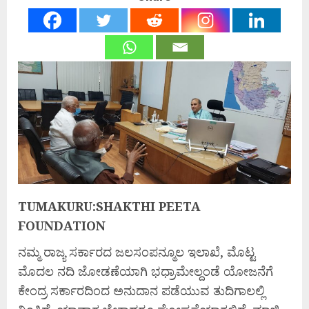
TUMAKURU:SHAKTHI PEETA
FOUNDATION
ನಮ್ಮ ರಾಜ್ಯ ಸರ್ಕಾರದ ಜಲಸಂಪನ್ಮೂಲ ಇಲಾಖೆ, ಮೊಟ್ಟ
ಮೊದಲ ನದಿ ಜೋಡಣೆಯಾಗಿ ಭಧ್ರಾಮೇಲ್ದಂಡೆ ಯೋಜನೆಗೆ
ಕೇಂದ್ರ ಸರ್ಕಾರದಿಂದ ಅನುದಾನ ಪಡೆಯುವ ತುದಿಗಾಲಲ್ಲಿ