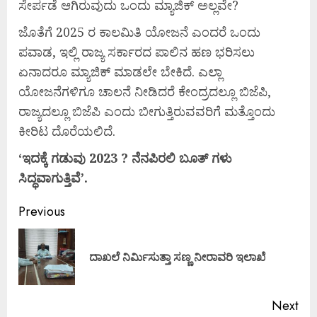
ಸೇರ್ಪಡೆ ಆಗಿರುವುದು ಒಂದು ಮ್ಯಾಜಿಕ್ ಅಲ್ಲವೇ?
ಜೊತೆಗೆ 2025 ರ ಕಾಲಮಿತಿ ಯೋಜನೆ ಎಂದರೆ ಒಂದು
ಪವಾಡ, ಇಲ್ಲಿ ರಾಜ್ಯ ಸರ್ಕಾರದ ಪಾಲಿನ ಹಣ ಭರಿಸಲು
ಏನಾದರೂ ಮ್ಯಾಜಿಕ್ ಮಾಡಲೇ ಬೇಕಿದೆ. ಎಲ್ಲಾ
ಯೋಜನೆಗಳಿಗೂ ಚಾಲನೆ ನೀಡಿದರೆ ಕೇಂದ್ರದಲ್ಲೂ ಬಿಜೆಪಿ,
ರಾಜ್ಯದಲ್ಲೂ ಬಿಜೆಪಿ ಎಂದು ಬೀಗುತ್ತಿರುವವರಿಗೆ ಮತ್ತೊಂದು
ಕೀರಿಟ ದೊರೆಯಲಿದೆ.
‘ಇದಕ್ಕೆ
ಗಡುವು 2023 ?
ನೆನಪಿರಲಿ
ಬೂತ್
ಗಳು
ಸಿದ್ಧವಾಗುತ್ತಿವೆ’.
Previous
ದಾಖಲೆ ನಿರ್ಮಿಸುತ್ತಾ ಸಣ್ಣ ನೀರಾವರಿ ಇಲಾಖೆ
Next