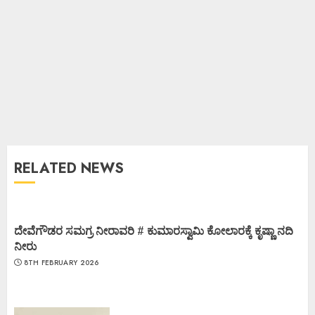
RELATED NEWS
ದೇವೆಗೌಡರ ಸಮಗ್ರ ನೀರಾವರಿ # ಕುಮಾರಸ್ವಾಮಿ ಕೋಲಾರಕ್ಕೆ ಕೃಷ್ಣಾ ನದಿ
ನೀರು
8TH FEBRUARY 2026