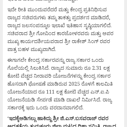
ಇದೇ ರೀತಿ ಮುಂದುವರೆದರೆ ಮತ್ತು ಕೇಂದ್ರ ಪ್ರತಿನಿಧಿಸುವ
ರಾಜ್ಯದ ಸಚಿವರುಗಳು ತಮ್ಮ ತಾಕತ್ತು ಪ್ರದರ್ಶನ ಮಾಡಿದರೆ,
ರಾಜ್ಯದ ಜಲಸಂಪನ್ಮೂಲ ಇಲಾಖೆ ಇತಿಹಾಸ ಸೃಷ್ಠಿಯಾಗಲಿದೆ.
ಸಚಿವರಾದ ಶ್ರೀ ಗೋವಿಂದ ಕಾರಜೋಳರವರು ಮತ್ತು ಅಪರ
ಮುಖ್ಯ ಕಾರ್ಯದರ್ಶಿಯವರಾದ ಶ್ರೀ ರಾಕೇಶ್ ಸಿಂಗ್ ರವರ
ಪಾತ್ರ ಬಹಳ ಮುಖ್ಯವಾಗಿದೆ.
ಈಗಾಗಲೇ ಕೇಂದ್ರ ಸರ್ಕಾರವನ್ನು ರಾಜ್ಯ ಸರ್ಕಾರ ಒಂದು
ಗೊಲೆಯಲ್ಲಿ ಸಿಲುಕಿಸಿದೆ. ರಾಜ್ಯದ ಸುಮಾರು ರೂ 2.31 ಲಕ್ಷ
ಕೋಟಿ ವೆಚ್ಚದ ನೀರಾವರಿ ಯೋಜನೆಗಳನ್ನು ಕೇಂದ್ರ ಸರ್ಕಾರ
ಹೊಸದಾಗಿ ಘೋಷಣೆ ಮಾಡಿರುವ 2025 ರೊಳಗೆ ಕಾಲಮಿತಿ
ಯೋಜನೆಯಾದ ರೂ 111 ಲಕ್ಷ ಕೋಟಿ ವೆಚ್ಚದ ಎನ್.ಐ.ಪಿ
ಯೋಜನೆಯಡಿ ಸೇರ್ಪಡೆ ಮಾಡಿ ದಾಖಲೆ ನಿರ್ಮಿಸಿದೆ. ರಾಜ್ಯ
ಸರ್ಕಾರಕ್ಕೆ ಇದು ಒಂದು ವರದಾನವಾಗಲಿದೆ.
‘
ಇದಕ್ಕೆಅಡಿಗಲ್ಲು ಹಾಕಿದ್ದು ಶ್ರೀ ಜಿ.ಎಸ್.ಬಸವರಾಜ್ ರವರ
ಅಧ್ಯಕ್ಷತೆಯ ತುಮಕೂರು ಜಿಲ್ಲಾ ಮಟ್ಟದ ದಿಶಾ ಸಮಿತಿ, ರಾಜ್ಯದ