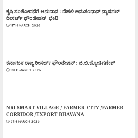
ಕೃಷಿ ಸಂಶೋದನೆಗೆ ಅನುದಾನ : ದೆಹಲಿ ಅನುಸಂಧಾನ್ ನ್ಯಾಷನಲ್
ರೀಸರ್ಚ್ ಫೌಂಡೇಷನ್ ಭೇಟಿ
11TH MARCH 2026
ಕರ್ನಾಟಕ ರಾಜ್ಯ ರೀಸರ್ಚ್ ಫೌಂಡೇಷನ್ : ಜಿ.ಬಿ.ಜ್ಯೋತಿಗಣೇಶ್
10TH MARCH 2026
NRI SMART VILLAGE / FARMER CITY /FARMER
CORRIDOR /EXPORT BHAVANA
6TH MARCH 2026