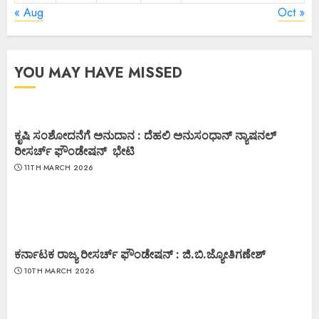
« Aug
Oct »
YOU MAY HAVE MISSED
ಕೃಷಿ ಸಂಶೋದನೆಗೆ ಅನುದಾನ : ದೆಹಲಿ ಅನುಸಂಧಾನ್ ನ್ಯಾಷನಲ್
ರೀಸರ್ಚ್ ಫೌಂಡೇಷನ್ ಭೇಟಿ
11TH MARCH 2026
ಕರ್ನಾಟಕ ರಾಜ್ಯ ರೀಸರ್ಚ್ ಫೌಂಡೇಷನ್ : ಜಿ.ಬಿ.ಜ್ಯೋತಿಗಣೇಶ್
10TH MARCH 2026