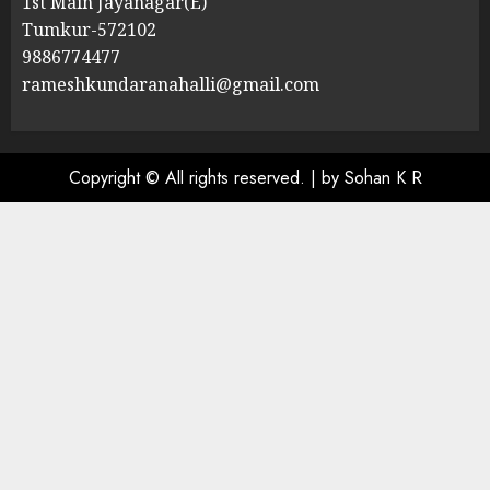
1st Main Jayanagar(E)
Tumkur-572102
9886774477
rameshkundaranahalli@gmail.com
Copyright © All rights reserved.
|
by Sohan K R