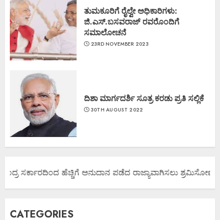
ತುಮಕೂರಿಗೆ ರೈಲ್ವೇ ಅಧಿಕಾರಿಗಳು:
ಜಿ.ಎಸ್.ಬಸವರಾಜ್ ರವರೊಂದಿಗೆ
ಸಮಾಲೋಚನೆ
23RD NOVEMBER 2023
ದಿಶಾ ಮಾರ್ಗದರ್ಶಿ ಸೂತ್ರ ಕರಡು ಪ್ರತಿ ಸಲ್ಲಿಕೆ
30TH AUGUST 2022
ಂದ್ರ ಸರ್ಕಾರದಿಂದ ಹೆಚ್ಚಿಗೆ ಅನುದಾನ ಪಡೆದ ರಾಜ್ಯಾವಾಗಿಸಲು ಶ್ರಮಿಸೋಣ ಬನ್ನ
CATEGORIES