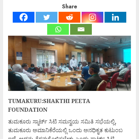
Share
TUMAKURU:SHAKTHI PEETA
FOUNDATION
ತುಮಕೂರು ಸ್ಮಾರ್ಟ್ ಸಿಟಿ ಸಮನ್ವಯ ಸಮಿತಿ ಸಭೆಯಲ್ಲಿ,
ತುಮಕೂರು ಅಮಾನಿಕೆರೆಯಲ್ಲಿ ಒಂದು ಅನಧಿಕೃತ ಕುಟುಂಬ
ಇದೆ, ಅದನ್ನು ತೆರವುಗೊಳಿಸಬೇಕು ಎಂದು ಸ್ಮಾರ್ಟ್ ಸಿಟಿ