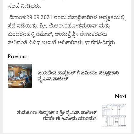
ಸಲಹೆ ನೀಡಿದರು.
ದಿನಾಂಕ:29.09.2021 ರಂದು ಜಿಲ್ಲಾಧಿಕಾರಿಗಳ ಅಧ್ಯಕ್ಷತೆಯಲ್ಲಿ
ಸಭೆ ನಡೆಯಿತು. ಶ್ರೀ, ಟಿ.ಆರ್.ರಘೋತ್ತಮರಾವ್ ಮತ್ತು
ಕುಂದರನಹಳ್ಳಿ ರಮೇಶ್, ಆಯುಕ್ತೆ ಶ್ರೀ ರೇಣುಕರವರು
ಸೇರಿದಂತೆ ವಿವಿಧ ಇಲಾಖೆ ಅಧಿಕಾರಿಗಳು ಭಾಗವಹಿಸಿದ್ದರು.
Previous
ಜಯದೇವ ಹಾಸ್ಪೆಟಲ್ ಗೆ ಜಮೀನು: ಜಿಲ್ಲಾಧಿಕಾರಿ
ವೈ.ಎಸ್.ಪಾಟೀಲ್
Next
ತುಮಕೂರು ಜಿಲ್ಲಾಧಿಕಾರಿ ಶ್ರೀ ವೈ.ಎಸ್.ಪಾಟೀಲ್
ರವರೇ ಈ ಜಮೀನು ಯಾರದು?