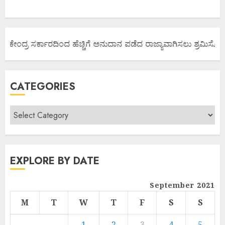
ಯ ಕೇಂದ್ರ ಸರ್ಕಾರದಿಂದ ಹೆಚ್ಚಿಗೆ ಅನುದಾನ ಪಡೆದ ರಾಜ್ಯಾವಾಗಿಸಲು ಶ್ರಮಿಸೋಣ ಬ
CATEGORIES
EXPLORE BY DATE
September 2021
M
T
W
T
F
S
S
1
2
3
4
5