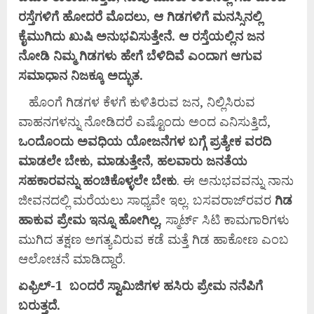
ರಸ್ತೆಗಳಿಗೆ
ಹೋದರೆ
ಮೊದಲು,
ಆ
ಗಿಡಗಳಿಗೆ
ಮನಸ್ಸಿನಲ್ಲಿ
ಕೈಮುಗಿದು
ಖುಷಿ
ಅನುಭವಿಸುತ್ತೇನೆ.
ಆ
ರಸ್ತೆಯಲ್ಲಿನ
ಜನ
ನೋಡಿ
ನಿಮ್ಮ
ಗಿಡಗಳು
ಹೇಗೆ
ಬೆಳಿದಿವೆ
ಎಂದಾಗ
ಆಗುವ
ಸಮಾಧಾನ
ನಿಜಕ್ಕೂ
ಅದ್ಭುತ.
ಹೊಂಗೆ ಗಿಡಗಳ ಕೆಳಗೆ ಕುಳಿತಿರುವ ಜನ, ನಿಲ್ಲಿಸಿರುವ
ವಾಹನಗಳನ್ನು ನೋಡಿದರೆ ಎಷ್ಟೊಂದು ಅಂದ ಎನಿಸುತ್ತಿದೆ,
ಒಂದೊಂದು ಅವಧಿಯ ಯೋಜನೆಗಳ ಬಗ್ಗೆ ಪ್ರತ್ಯೇಕ ವರದಿ
ಮಾಡಲೇ ಬೇಕು, ಮಾಡುತ್ತೇನೆ, ಹಲವಾರು ಜನತೆಯ
ಸಹಕಾರವನ್ನು ಹಂಚಿಕೊಳ್ಳಲೇ ಬೇಕು
. ಈ ಅನುಭವವನ್ನು ನಾನು
ಜೀವನದಲ್ಲಿ ಮರೆಯಲು ಸಾಧ್ಯವೇ ಇಲ್ಲ. ಬಸವರಾಜ್‌ರವರ
ಗಿಡ
ಹಾಕುವ ಪ್ರೇಮ ಇನ್ನೂ ಹೋಗಿಲ್ಲ
, ಸ್ಮಾರ್ಟ್ ಸಿಟಿ ಕಾಮಗಾರಿಗಳು
ಮುಗಿದ ತಕ್ಷಣ ಅಗತ್ಯವಿರುವ ಕಡೆ ಮತ್ತೆ ಗಿಡ ಹಾಕೋಣ ಎಂಬ
ಆಲೋಚನೆ ಮಾಡಿದ್ದಾರೆ.
ಏಫ್ರಿಲ್-
1
ಬಂದರೆ
ಸ್ವಾಮಿಜಿಗಳ
ಹಸಿರು
ಪ್ರೇಮ
ನನೆಪಿಗೆ
ಬರುತ್ತದೆ.