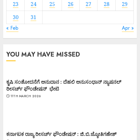
23
24
25
26
27
28
29
30
31
« Feb
Apr »
YOU MAY HAVE MISSED
ಕೃಷಿ ಸಂಶೋದನೆಗೆ ಅನುದಾನ : ದೆಹಲಿ ಅನುಸಂಧಾನ್ ನ್ಯಾಷನಲ್
ರೀಸರ್ಚ್ ಫೌಂಡೇಷನ್ ಭೇಟಿ
11TH MARCH 2026
ಕರ್ನಾಟಕ ರಾಜ್ಯ ರೀಸರ್ಚ್ ಫೌಂಡೇಷನ್ : ಜಿ.ಬಿ.ಜ್ಯೋತಿಗಣೇಶ್