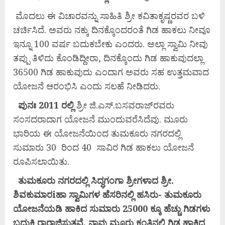
ಮೊದಲು ಈ ವಿಚಾರವನ್ನು ಸಾಹಿತಿ ಶ್ರೀ ಕವಿತಾಕೃಷ್ಣರವರ ಬಳಿ
ಚರ್ಚಿಸಿದೆ. ಅವರು ನಕ್ಕು ದಿನಕ್ಕೊಂದರಂತೆ ಗಿಡ ಹಾಕಲು ನೀವೂ
ಇನ್ನೂ 100 ವರ್ಷ ಬದುಕಬೇಕು ಎಂದರು. ಅಲ್ಲಾ ಸ್ವಾಮಿ ನೀವು
ತಪ್ಪು ತಿಳಿದು ಕೊಂಡಿದ್ದೀರಾ, ದಿನಕ್ಕೊಂದು ಗಿಡ ಹಾಕುವುದಲ್ಲಾ
36500 ಗಿಡ ಹಾಕುವುದು ಎಂದಾಗ ಅವರು ಸಹ ಉತ್ತಮವಾದ
ಯೋಜನೆ ಆರಂಭಿಸಿ ಎಂದು ಸಲಹೆ ನೀಡಿದರು.
ಪುನಃ
2011
ರಲ್ಲಿ
ಶ್ರೀ ಜಿ.ಎಸ್.ಬಸವರಾಜ್‌ರವರು
ಸಂಸದರಾದಾಗ ಯೋಜನೆ ಮುಂದುವರೆಸಿದೆವು. ಮೂರು
ಭಾರಿಯ ಈ ಯೋಜನೆಯಿಂದ ತುಮಕೂರು ನಗರದಲ್ಲಿ
ಸುಮಾರು 30 ರಿಂದ 40 ಸಾವಿರ ಗಿಡ ಹಾಕಲು ಯೋಜನೆ
ರೂಪಿಸಲಾಯಿತು.
ತುಮಕೂರು
ನಗರದಲ್ಲಿ
ಸಿದ್ಧಗಂಗಾ
ಶ್ರೀಗಳಾದ
ಶ್ರೀ.
ಶಿವಕುಮಾರi
ಹಾ
ಸ್ವಾಮಿಗಳ
ಹೆಸರಿನಲ್ಲಿ
ಹಸಿರು-
ತುಮಕೂರು
ಯೋಜನೆಯಡಿ
ಹಾಕಿದ
ಸುಮಾರು
25000
ಕ್ಕೂ
ಹೆಚ್ಚು
ಗಿಡಗಳು
ಬದುಕಿ
ರಾರಾಜಿಸುತ್ತವೆ,
ನಾವು
ಮೂರು
ಕಂತಿನಲ್ಲಿ
ಗಿಡ
ಹಾಕಿದ