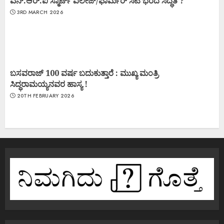
ಎನ್.ಆರ್.ಐ ಸ್ಮಾರ್ಟ್ ವಿಲೇಜ್/ಫಾರ್ಮರ್ ಸಿಟಿ ಭರದ ಸಿದ್ಧತೆ ?
3RD MARCH 2026
ಬಸವರಾಜ್ 100 ವರ್ಷ ಬದುಕುತ್ತಾರೆ : ಮುಖ್ಯ ಮಂತ್ರಿ
ಸಿದ್ಧರಾಮಯ್ಯನವರ ಹಾಸ್ಯ !
20TH FEBRUARY 2026