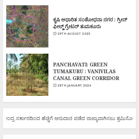
ಕೃಷಿ ಆಧಾರಿತ ಸಂಶೋಧನಾ ನಗರ : ಗ್ರೀನ್
ಫೀಲ್ಡ್ ಗ್ರೇಟರ್ ತುಮಕೂರು
29TH AUGUST 2025
PANCHAVATI: GREEN
TUMAKURU : VANIVILAS
CANAL GREEN CORRIDOR
28TH JANUARY 2024
ಕೇಂದ್ರ ಸರ್ಕಾರದಿಂದ ಹೆಚ್ಚಿಗೆ ಅನುದಾನ ಪಡೆದ ರಾಜ್ಯಾವಾಗಿಸಲು ಶ್ರಮಿಸೋಣ ಬನ್