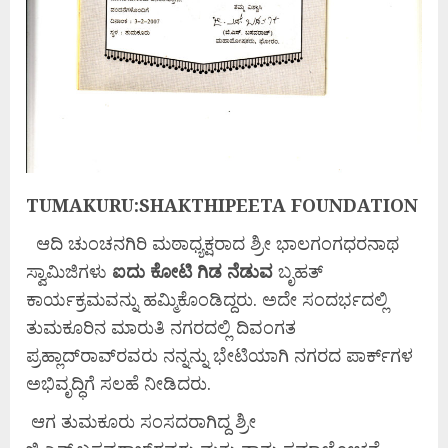
TUMAKURU:SHAKTHIPEETA FOUNDATION
ಆದಿ ಚುಂಚನಗಿರಿ ಮಠಾಧ್ಯಕ್ಷರಾದ ಶ್ರೀ ಭಾಲಗಂಗಧರನಾಥ
ಸ್ವಾಮಿಜಿಗಳು
ಐದು
ಕೋಟಿ
ಗಿಡ
ನೆಡುವ
ಬೃಹತ್
ಕಾರ್ಯಕ್ರಮವನ್ನು ಹಮ್ಮಿಕೊಂಡಿದ್ದರು. ಅದೇ ಸಂದರ್ಭದಲ್ಲಿ
ತುಮಕೂರಿನ ಮಾರುತಿ ನಗರದಲ್ಲಿ ದಿವಂಗತ
ಪ್ರಹ್ಲಾದ್‌ರಾವ್‌ರವರು ನನ್ನನ್ನು ಭೇಟಿಯಾಗಿ ನಗರದ ಪಾರ್ಕ್‌ಗಳ
ಅಭಿವೃದ್ಧಿಗೆ ಸಲಹೆ ನೀಡಿದರು.
ಆಗ ತುಮಕೂರು ಸಂಸದರಾಗಿದ್ದ ಶ್ರೀ