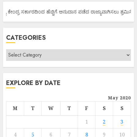
್ಯ ಕೇಂದ್ರ ಸರ್ಕಾರದಿಂದ ಹೆಚ್ಚಿಗೆ ಅನುದಾನ ಪಡೆದ ರಾಜ್ಯಾವಾಗಿಸಲು ಶ್ರಮಿಸೋಣ 
CATEGORIES
EXPLORE BY DATE
May 2020
M
T
W
T
F
S
S
1
2
3
4
5
6
7
8
9
10