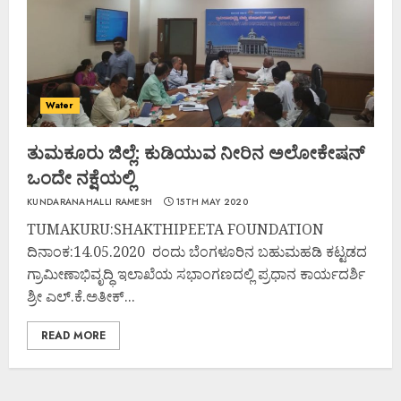
Water
ತುಮಕೂರು ಜಿಲ್ಲೆ: ಕುಡಿಯುವ ನೀರಿನ ಅಲೋಕೇಷನ್
ಒಂದೇ ನಕ್ಷೆಯಲ್ಲಿ
KUNDARANAHALLI RAMESH
15TH MAY 2020
TUMAKURU:SHAKTHIPEETA FOUNDATION
ದಿನಾಂಕ:14.05.2020 ರಂದು ಬೆಂಗಳೂರಿನ ಬಹುಮಹಡಿ ಕಟ್ಟಡದ
ಗ್ರಾಮೀಣಾಭಿವೃದ್ಧಿ ಇಲಾಖೆಯ ಸಭಾಂಗಣದಲ್ಲಿ ಪ್ರಧಾನ ಕಾರ್ಯದರ್ಶಿ
ಶ್ರೀ ಎಲ್.ಕೆ.ಅತೀಕ್...
READ MORE