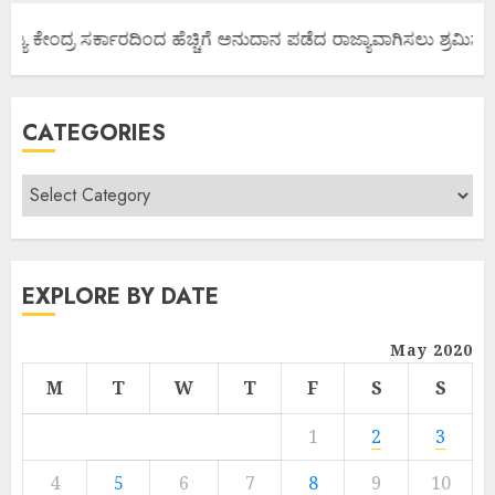
ಜ್ಯ ಕೇಂದ್ರ ಸರ್ಕಾರದಿಂದ ಹೆಚ್ಚಿಗೆ ಅನುದಾನ ಪಡೆದ ರಾಜ್ಯಾವಾಗಿಸಲು ಶ್ರಮಿಸೋಣ
CATEGORIES
EXPLORE BY DATE
May 2020
M
T
W
T
F
S
S
1
2
3
4
5
6
7
8
9
10