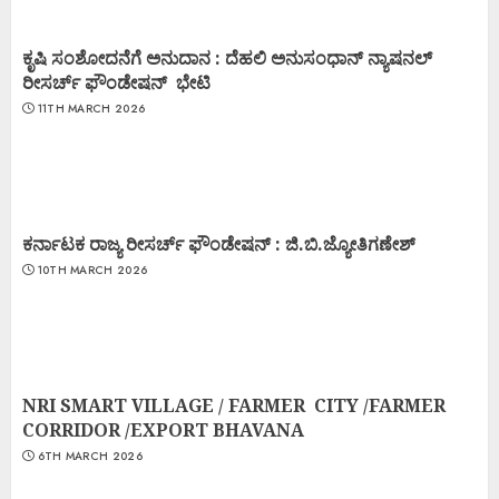
ಕೃಷಿ ಸಂಶೋದನೆಗೆ ಅನುದಾನ : ದೆಹಲಿ ಅನುಸಂಧಾನ್ ನ್ಯಾಷನಲ್
ರೀಸರ್ಚ್ ಫೌಂಡೇಷನ್ ಭೇಟಿ
11TH MARCH 2026
ಕರ್ನಾಟಕ ರಾಜ್ಯ ರೀಸರ್ಚ್ ಫೌಂಡೇಷನ್ : ಜಿ.ಬಿ.ಜ್ಯೋತಿಗಣೇಶ್
10TH MARCH 2026
NRI SMART VILLAGE / FARMER CITY /FARMER
CORRIDOR /EXPORT BHAVANA
6TH MARCH 2026