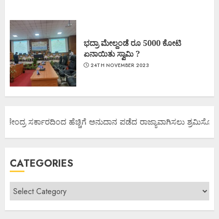
ಭದ್ರಾ ಮೇಲ್ದಂಡೆ ರೂ 5000 ಕೋಟಿ
ಏನಾಯಿತು ಸ್ವಾಮಿ ?
24TH NOVEMBER 2023
 ಕೇಂದ್ರ ಸರ್ಕಾರದಿಂದ ಹೆಚ್ಚಿಗೆ ಅನುದಾನ ಪಡೆದ ರಾಜ್ಯಾವಾಗಿಸಲು ಶ್ರಮಿಸೋಣ ಬನ
CATEGORIES