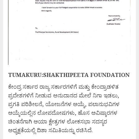
TUMAKURU:SHAKTHIPEETA FOUNDATION
ಕೇಂದ್ರ ಸರ್ಕಾರ ರಾಜ್ಯ ಸರ್ಕಾರಗಳಿಗೆ ಮತ್ತು ಕೇಂದ್ರಾಡಳಿತ
ಪ್ರದೇಶಗಳಿಗೆ ನೀಡುವ ಅನುದಾನದ ಮೇಲೆ ನಿಗಾ ಇಡಲು,
ಪ್ರಗತಿ ಪರಿಶೀಲನೆ, ಯೋಜನೆಗಳ ಆಯ್ಕೆ, ಪಲಾನುಭವಿಗಳ
ಆಯ್ಕೆಯಲ್ಲಿನ ಲೋಪದೋಷಗಳು, ಹೊಸ ಅವಿಷ್ಕಾರಗಳ
ಚಿಂತನೆಗಾಗಿ ಆಯಾ ಕ್ಷೇತ್ರಗಳ ಲೋಕಸಭಾ ಸದಸ್ಯರ
ಅಧ್ಯಕ್ಷತೆಯಲ್ಲಿ ದಿಶಾ ಸಮಿತಿಯನ್ನು ರಚಿಸಿದೆ.