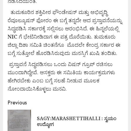
ನಡೆಸಿದೆಯಂತೆ.
ತುಮಕೂರಿನ ಶಕ್ತಿಪೀಠ ಫೌಂಡೇಷನ್ ಮತ್ತು ಅಭಿವೃದ್ಧಿ
ರೆವೂಲ್ಯೂಷನ್ ಫೋರಂ ಈ ಬಗ್ಗೆ ತನ್ನದೇ ಆದ ಪ್ರಸ್ತಾವನೆಯನ್ನು
ಸಿದ್ಧಪಡಿಸಿ ಸರ್ಕಾರಕ್ಕೆ ಸಲ್ಲಿಸಲು ಆರಂಭಿಸಿದೆ. ಈ ಹಿನ್ನಲೆಯಲ್ಲಿ
NIC
ಗೆ ಭೇಟಿನೀಡಿದಾಗ ಈ ಪತ್ರ ದೊರೆಯಿತು. ತುಮಕೂರು
ಜಿಲ್ಲಾ ದಿಶಾ ಸಮಿತಿ ಚಿಂತನೆಗೂ ಮೊದಲೇ ಕೇಂದ್ರ ಸರ್ಕಾರ ಈ
ಬಗ್ಗೆ ಸುತ್ತೋಲೆ ಹೊರಡಿಸಿರುವುದು ಮನಸ್ಸಿಗೆ ಖುಷಿ ತಂದಿತು.
ಪ್ರಸ್ತಾವನೆ ಸಿದ್ಧಪಡಿಸಲು ಒಂದು ವಿಷನ್ ಗ್ರೂಪ್ ರಚಿಸಲು
ಮುಂದಾಗಿದ್ದೇವೆ. ಆಸಕ್ತರು ಈ ಸಮಿತಿಯ ಕಾರ್ಯಕ್ರಮಗಳು
ಹೇಗಿರಬೇಕು ಎಂಬ ಬಗ್ಗೆ ಸಲಹೆ ನೀಡುವ ಮೂಲಕ
ನೋಂದಾಯಿಸಿಕೊಳ್ಳಲು ಮನವಿ.
Previous
SAGY:MARASHETTIHALLI : ಸ್ವಯಂ
ಉದ್ಯೋಗ