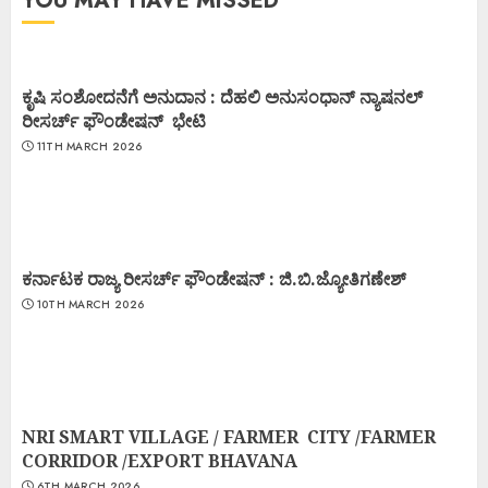
YOU MAY HAVE MISSED
ಕೃಷಿ ಸಂಶೋದನೆಗೆ ಅನುದಾನ : ದೆಹಲಿ ಅನುಸಂಧಾನ್ ನ್ಯಾಷನಲ್
ರೀಸರ್ಚ್ ಫೌಂಡೇಷನ್ ಭೇಟಿ
11TH MARCH 2026
ಕರ್ನಾಟಕ ರಾಜ್ಯ ರೀಸರ್ಚ್ ಫೌಂಡೇಷನ್ : ಜಿ.ಬಿ.ಜ್ಯೋತಿಗಣೇಶ್
10TH MARCH 2026
NRI SMART VILLAGE / FARMER CITY /FARMER
CORRIDOR /EXPORT BHAVANA
6TH MARCH 2026