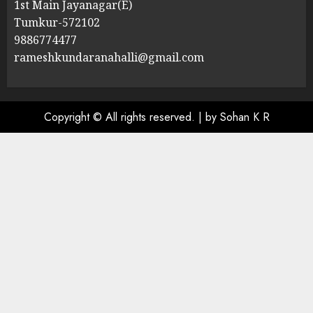
1st Main Jayanagar(E)
Tumkur-572102
9886774477
rameshkundaranahalli@gmail.com
Copyright © All rights reserved.
|
by Sohan K R