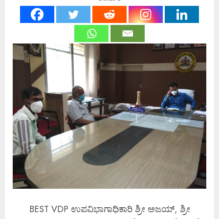
BEST VDP ಉಪವಿಭಾಗಾಧಿಕಾರಿ ಶ್ರೀ ಅಜಯ್, ಶ್ರೀ