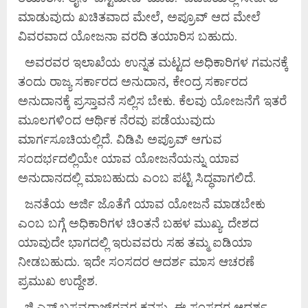
ಮಾಡುವುದು ಖಚಿತವಾದ ಮೇಲೆ, ಅಪ್ರೂವ್ ಆದ ಮೇಲೆ
ವಿವರವಾದ ಯೋಜನಾ ವರದಿ ತಯಾರಿಸ ಬಹುದು.
ಅವರವರ ಇಲಾಖೆಯ ಉನ್ನತ ಮಟ್ಟದ ಅಧಿಕಾರಿಗಳ ಗಮನಕ್ಕೆ
ತಂದು ರಾಜ್ಯ ಸರ್ಕಾರದ ಅನುದಾನ, ಕೇಂದ್ರ ಸರ್ಕಾರದ
ಅನುದಾನಕ್ಕೆ ಪ್ರಸ್ತಾವನೆ ಸಲ್ಲಿಸ ಬೇಕು. ಕೆಲವು ಯೋಜನೆಗೆ ಇತರೆ
ಮೂಲಗಳಿಂದ ಆರ್ಥಿಕ ನೆರವು ಪಡೆಯುವುದು
ಮಾರ್ಗಸೂಚಿಯಲ್ಲಿದೆ. ವಿಡಿಪಿ ಅಪ್ರೂವ್ ಆಗುವ
ಸಂದರ್ಭದಲ್ಲಿಯೇ ಯಾವ ಯೋಜನೆಯನ್ನು ಯಾವ
ಅನುದಾನದಲ್ಲಿ ಮಾಬಹುದು ಎಂಬ ಪಟ್ಟಿ ಸಿದ್ಧವಾಗಲಿದೆ.
ಜನತೆಯ ಅರ್ಜಿ ಜೊತೆಗೆ ಯಾವ ಯೋಜನೆ ಮಾಡಬೇಕು
ಎಂಬ ಬಗ್ಗೆ ಅಧಿಕಾರಿಗಳ ಚಿಂತನೆ ಬಹಳ ಮುಖ್ಯ. ದೇಶದ
ಯಾವುದೇ ಭಾಗದಲ್ಲಿ ಇರುವವರು ಸಹ ತಮ್ಮ ಐಡಿಯಾ
ನೀಡಬಹುದು. ಇದೇ ಸಂಸದರ ಆದರ್ಶ ಮಾಸ ಆಚರಣೆ
ಪ್ರಮುಖ ಉದ್ದೇಶ.
ಜಿ.ಎಸ್.ಬಸವರಾಜ್‌ರವರ ಕನಸು, ಈ ಸಂಸದರ ಆದರ್ಶ