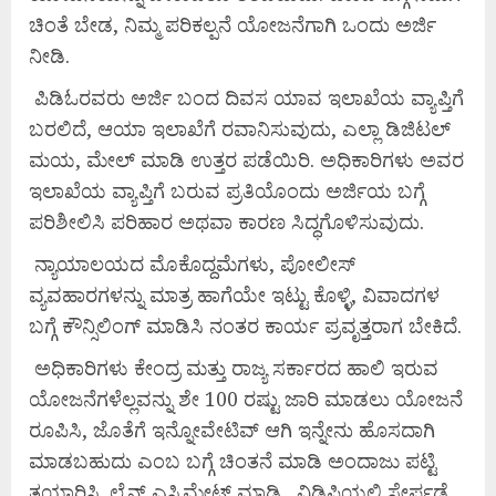
ಚಿಂತೆ ಬೇಡ, ನಿಮ್ಮ ಪರಿಕಲ್ಪನೆ ಯೋಜನೆಗಾಗಿ ಒಂದು ಅರ್ಜಿ
ನೀಡಿ.
ಪಿಡಿಓರವರು ಅರ್ಜಿ ಬಂದ ದಿವಸ ಯಾವ ಇಲಾಖೆಯ ವ್ಯಾಪ್ತಿಗೆ
ಬರಲಿದೆ, ಆಯಾ ಇಲಾಖೆಗೆ ರವಾನಿಸುವುದು, ಎಲ್ಲಾ ಡಿಜಿಟಲ್
ಮಯ, ಮೇಲ್ ಮಾಡಿ ಉತ್ತರ ಪಡೆಯಿರಿ. ಅಧಿಕಾರಿಗಳು ಅವರ
ಇಲಾಖೆಯ ವ್ಯಾಪ್ತಿಗೆ ಬರುವ ಪ್ರತಿಯೊಂದು ಅರ್ಜಿಯ ಬಗ್ಗೆ
ಪರಿಶೀಲಿಸಿ ಪರಿಹಾರ ಅಥವಾ ಕಾರಣ ಸಿದ್ಧಗೊಳಿಸುವುದು.
ನ್ಯಾಯಾಲಯದ ಮೊಕೊದ್ದಮೆಗಳು, ಪೋಲೀಸ್
ವ್ಯವಹಾರಗಳನ್ನು ಮಾತ್ರ ಹಾಗೆಯೇ ಇಟ್ಟು ಕೊಳ್ಳಿ, ವಿವಾದಗಳ
ಬಗ್ಗೆ ಕೌನ್ಸಿಲಿಂಗ್ ಮಾಡಿಸಿ ನಂತರ ಕಾರ್ಯ ಪ್ರವೃತ್ತರಾಗ ಬೇಕಿದೆ.
ಅಧಿಕಾರಿಗಳು ಕೇಂದ್ರ ಮತ್ತು ರಾಜ್ಯ ಸರ್ಕಾರದ ಹಾಲಿ ಇರುವ
ಯೋಜನೆಗಳೆಲ್ಲವನ್ನು ಶೇ 100 ರಷ್ಟು ಜಾರಿ ಮಾಡಲು ಯೋಜನೆ
ರೂಪಿಸಿ, ಜೊತೆಗೆ ಇನ್ನೋವೇಟಿವ್ ಆಗಿ ಇನ್ನೇನು ಹೊಸದಾಗಿ
ಮಾಡಬಹುದು ಎಂಬ ಬಗ್ಗೆ ಚಿಂತನೆ ಮಾಡಿ ಅಂದಾಜು ಪಟ್ಟಿ
ತಯಾರಿಸಿ. ಲೈನ್ ಎಸ್ಟಿಮೇಟ್ ಮಾಡಿ. ವಿಡಿಪಿಯಲ್ಲಿ ಸೇರ್ಪಡೆ