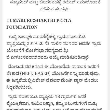
ಸತ್ಯಾನಂದ್ ಮತ್ತು ಕುಂದರನಹಳ್ಳಿ ರಮೇಶ್ ಸಮಾಲೋಚನೆ
ನಡೆಸುವ ಸಂದರ್ಭ.
TUMAKURU:SHAKTHI PEETA
FOUNDATION
ಗುಬ್ಬಿ ತಾಲ್ಲೂಕು ಮಾರಶೆಟ್ಟಿಹಳ್ಳಿ ಗ್ರಾಮಪಂಚಾಯಿತಿ
ವ್ಯಾಪ್ತಿಯನ್ನು 2019-20 ನೇ ಸಾಲಿನ ಸಂಸದರ ಆದರ್ಶ ಗ್ರಾಮ
ಯೋಜನೆಗೆ ಲೋಕಸಭಾ ಸದಸ್ಯರಾದ ಶ್ರೀ
ಜಿ.ಎಸ್.ಬಸವರಾಜ್‌ರವರು ಆಯ್ಕೆ ಮಾಡಿಕೊಂಡಿದ್ದಾರೆ.
ಮೋದಿಯವರ ಕನಸಿನ ಈ ಯೋಜನೆಯ ಸಾರಾಂಶ ಜನರಿಗೆ
ಬೇಕಾದ (NEED BASED) ಯೋಜನೆಗಳನ್ನು ಮಾಡುವುದು.
ಈ ಹಿನ್ನಲೆಯಲ್ಲಿ ವಿಲೇಜ್ ಡೆವಲಪ್‌ಮೆಂಟ್ ಪ್ಲಾನ್ ಮೊದಲು
ಸಿದ್ಧಪಡಿಸಬೇಕು.
ಗ್ರಾಮ ಪಂಚಾಯಿತಿ ವ್ಯಾಪ್ತಿಯ 18 ಗ್ರಾಮಗಳ ಜನತೆ
ವೈಯಕ್ತಿಕವಾಗಿ, ಕುಟುಂಬಕ್ಕಾಗಿ, ತಮ್ಮ ಜಮೀನುಗಳಿಗೆ ಮತ್ತು
ಸಮದಾಯಕ್ಕಾಗಿ ಏನು ಬೇಕು ಎಂಬ ಬಗ್ಗೆ ಗ್ರಾಮಪಂಚಾಯಿತಿಗೆ