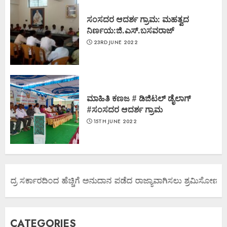
ಸಂಸದರ ಆದರ್ಶ ಗ್ರಾಮ: ಮಹತ್ವದ
ನಿರ್ಣಯ:ಜಿ.ಎಸ್.ಬಸವರಾಜ್
23RD JUNE 2022
ಮಾಹಿತಿ ಕಣಜ # ಡಿಜಿಟಲ್ ಡೈಲಾಗ್
#ಸಂಸದರ ಆದರ್ಶ ಗ್ರಾಮ
15TH JUNE 2022
ದ್ರ ಸರ್ಕಾರದಿಂದ ಹೆಚ್ಚಿಗೆ ಅನುದಾನ ಪಡೆದ ರಾಜ್ಯಾವಾಗಿಸಲು ಶ್ರಮಿಸೋಣ ಬನ್ನಿ
CATEGORIES