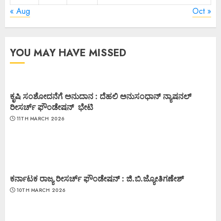
« Aug
Oct »
YOU MAY HAVE MISSED
ಕೃಷಿ ಸಂಶೋದನೆಗೆ ಅನುದಾನ : ದೆಹಲಿ ಅನುಸಂಧಾನ್ ನ್ಯಾಷನಲ್
ರೀಸರ್ಚ್ ಫೌಂಡೇಷನ್ ಭೇಟಿ
11TH MARCH 2026
ಕರ್ನಾಟಕ ರಾಜ್ಯ ರೀಸರ್ಚ್ ಫೌಂಡೇಷನ್ : ಜಿ.ಬಿ.ಜ್ಯೋತಿಗಣೇಶ್
10TH MARCH 2026