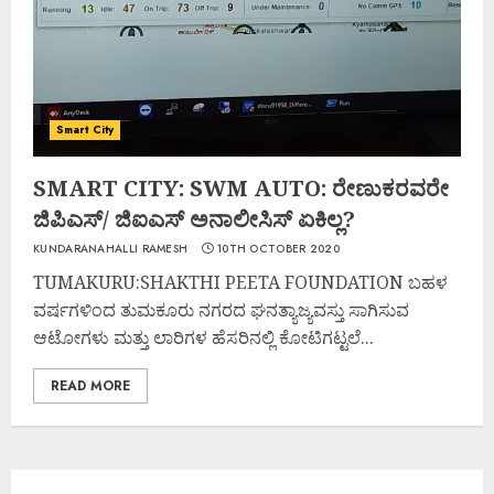
Smart City
SMART CITY: SWM AUTO: ರೇಣುಕರವರೇ
ಜಿಪಿಎಸ್/ ಜಿಐಎಸ್ ಅನಾಲೀಸಿಸ್ ಏಕಿಲ್ಲ?
KUNDARANAHALLI RAMESH
10TH OCTOBER 2020
TUMAKURU:SHAKTHI PEETA FOUNDATION ಬಹಳ
ವರ್ಷಗಳಿಂದ ತುಮಕೂರು ನಗರದ ಘನತ್ಯಾಜ್ಯವಸ್ತು ಸಾಗಿಸುವ
ಆಟೋಗಳು ಮತ್ತು ಲಾರಿಗಳ ಹೆಸರಿನಲ್ಲಿ ಕೋಟಿಗಟ್ಟಲೆ...
READ MORE