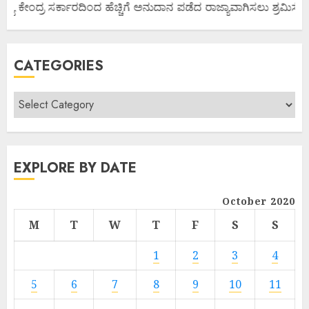
ಜ್ಯ ಕೇಂದ್ರ ಸರ್ಕಾರದಿಂದ ಹೆಚ್ಚಿಗೆ ಅನುದಾನ ಪಡೆದ ರಾಜ್ಯಾವಾಗಿಸಲು ಶ್ರಮಿಸೋಣ
CATEGORIES
EXPLORE BY DATE
October 2020
M
T
W
T
F
S
S
1
2
3
4
5
6
7
8
9
10
11