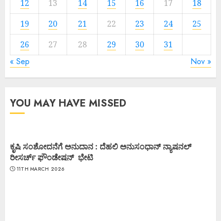
12
13
14
15
16
17
18
19
20
21
22
23
24
25
26
27
28
29
30
31
« Sep
Nov »
YOU MAY HAVE MISSED
ಕೃಷಿ ಸಂಶೋದನೆಗೆ ಅನುದಾನ : ದೆಹಲಿ ಅನುಸಂಧಾನ್ ನ್ಯಾಷನಲ್
ರೀಸರ್ಚ್ ಫೌಂಡೇಷನ್ ಭೇಟಿ
11TH MARCH 2026