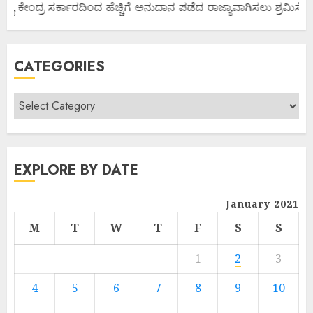
್ಯ ಕೇಂದ್ರ ಸರ್ಕಾರದಿಂದ ಹೆಚ್ಚಿಗೆ ಅನುದಾನ ಪಡೆದ ರಾಜ್ಯಾವಾಗಿಸಲು ಶ್ರಮಿಸೋಣ
CATEGORIES
EXPLORE BY DATE
January 2021
M
T
W
T
F
S
S
1
2
3
4
5
6
7
8
9
10