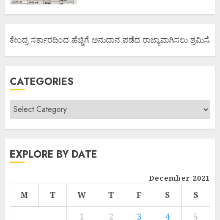
ಯ ಕೇಂದ್ರ ಸರ್ಕಾರದಿಂದ ಹೆಚ್ಚಿಗೆ ಅನುದಾನ ಪಡೆದ ರಾಜ್ಯಾವಾಗಿಸಲು ಶ್ರಮಿಸೋಣ ಬ
CATEGORIES
EXPLORE BY DATE
December 2021
M
T
W
T
F
S
S
1
2
3
4
5