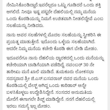
ನೇಮಿಸಿಕೊಂಡಿದ್ದಾರೆ.ಇವರೆಲ್ಲರೂ ಒಟ್ಟು ಗೂಡಿದರೆ ಒಂದು ಶಕ್ತಿ
ಆಗಲಿದೆ. ನೀವೂ ಇಷ್ಟ ಪಟ್ಟರೇ ದೆಹಲಿಯಲ್ಲಿ ನಮ್ಮ ಮನೆಯ
ಒಂದು ಕೊಠಡಿಯನ್ನು ನಿಮಗೆ ಉಚಿತವಾಗಿ ನೀಡಲಿದ್ದೇವೆ ಎಂಬ
ಸಲಹೆಯನ್ನು ನೀಡಿದರು.
ನಾನು ಅವರ ಸಲಹೆಗಳಲ್ಲಿ ಮೊದಲ ಸಲಹೆಯನ್ನು ಸ್ವೀಕರಿಸಿ ಈ
ಪ್ರಯತ್ನ ಮಾಡುತ್ತೇನೆ. ಇದೊಂದು ಒಳ್ಳೆಯ ಸಲಹೆಯಾಗಿದೆ.
ಆದರೇ ನಿಮ್ಮ ಮನೆಯ ಕಚೇರಿ ಕೊಠಡಿ ಈಗ ಬೇಡಿ ಮೇಡಂ.
ಇದೂವರೆಗೂ ನಾನು ದೆಹಲಿಯ ಧ್ವಾರಕದಲ್ಲಿ ಒಂದು ಮನೆಯನ್ನು
ಕಚೇರಿಯಾಗಿ ಬಾಡಿಗೆಯಾಗಿ ಪಡೆದಿದ್ದೆ. ನವಂಬರ್ 30 ನೇ
ತಾರೀಖು ಮನೆ ಖಾಲಿ ಮಾಡಿದೆ. ತುಮಕೂರು ಲೋಕಸಭಾ
ಸದಸ್ಯರಾದ ಶ್ರೀ ಜಿ.ಎಸ್.ಬಸವರಾಜ್ ರವರ ಮನೆಯ ಒಂದು
ಕೊಠಡಿಯಲ್ಲಿ ವೇಸ್ಟ್ ಆಗಿದ್ದ ಒಂದು ಕಾರಿಡಾರ್ ಅನ್ನೇ
ಬಳಸಿಕೊಳ್ಳಲು ಉದ್ದೇಶಿಸಿದ್ದೇನೆ. ಸಂಸದರ ಅನುಮತಿಯ
ಮೇರೆಗೆ ಈಗಾಗಲೇ ಶಿಪ್ಟ್ ಮಾಡಿದ್ದೇನೆ. ನನಗೆ ದೆಹಲಿಯಲ್ಲಿ
ಇರಲು ಸಮಸ್ಯೆ ಇಲ್ಲ ಮೇಡಂ.