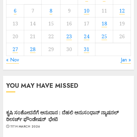
6
7
8
9
10
11
12
13
14
15
16
17
18
19
20
21
22
23
24
25
26
27
28
29
30
31
« Nov
Jan »
YOU MAY HAVE MISSED
ಕೃಷಿ ಸಂಶೋದನೆಗೆ ಅನುದಾನ : ದೆಹಲಿ ಅನುಸಂಧಾನ್ ನ್ಯಾಷನಲ್
ರೀಸರ್ಚ್ ಫೌಂಡೇಷನ್ ಭೇಟಿ
11TH MARCH 2026