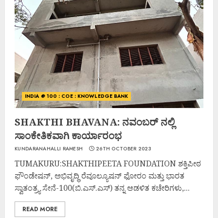
INDIA @ 100 : COE : KNOWLEDGE BANK
SHAKTHI BHAVANA: ನವಂಬರ್ ನಲ್ಲಿ
ಸಾಂಕೇತಿಕವಾಗಿ ಕಾರ್ಯಾರಂಭ
KUNDARANAHALLI RAMESH
26TH OCTOBER 2023
TUMAKURU:SHAKTHIPEETA FOUNDATION ಶಕ್ತಿಪೀಠ
ಫೌಂಡೇಷನ್, ಅಭಿವೃದ್ಧಿ ರೆವೂಲ್ಯೂಷನ್ ಫೋರಂ ಮತ್ತು ಭಾರತ
ಸ್ವಾತಂತ್ರ್ಯ ಸೇನೆ-100(ಬಿ.ಎಸ್.ಎಸ್) ತನ್ನ ಆಡಳಿತ ಕಚೇರಿಗಳು,...
READ MORE