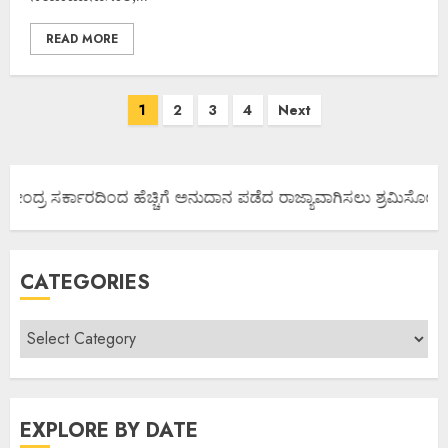
READ MORE
1
2
3
4
Next
ಂದ್ರ ಸರ್ಕಾರದಿಂದ ಹೆಚ್ಚಿಗೆ ಅನುದಾನ ಪಡೆದ ರಾಜ್ಯಾವಾಗಿಸಲು ಶ್ರಮಿಸೋಣ ಬನ್ನ
CATEGORIES
EXPLORE BY DATE