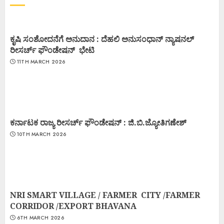
ಕೃಷಿ ಸಂಶೋದನೆಗೆ ಅನುದಾನ : ದೆಹಲಿ ಅನುಸಂಧಾನ್ ನ್ಯಾಷನಲ್
ರೀಸರ್ಚ್ ಫೌಂಡೇಷನ್ ಭೇಟಿ
11TH MARCH 2026
ಕರ್ನಾಟಕ ರಾಜ್ಯ ರೀಸರ್ಚ್ ಫೌಂಡೇಷನ್ : ಜಿ.ಬಿ.ಜ್ಯೋತಿಗಣೇಶ್
10TH MARCH 2026
NRI SMART VILLAGE / FARMER CITY /FARMER
CORRIDOR /EXPORT BHAVANA
6TH MARCH 2026