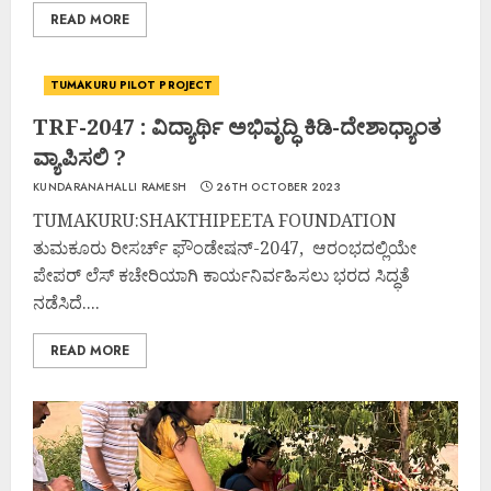
READ MORE
TUMAKURU PILOT PROJECT
TRF-2047 : ವಿದ್ಯಾರ್ಥಿ ಅಭಿವೃದ್ಧಿ ಕಿಡಿ-ದೇಶಾಧ್ಯಾಂತ
ವ್ಯಾಪಿಸಲಿ ?
KUNDARANAHALLI RAMESH
26TH OCTOBER 2023
TUMAKURU:SHAKTHIPEETA FOUNDATION
ತುಮಕೂರು ರೀಸರ್ಚ್ ಫೌಂಡೇಷನ್-2047, ಆರಂಭದಲ್ಲಿಯೇ
ಪೇಪರ್ ಲೆಸ್ ಕಚೇರಿಯಾಗಿ ಕಾರ್ಯನಿರ್ವಹಿಸಲು ಭರದ ಸಿದ್ಧತೆ
ನಡೆಸಿದೆ....
READ MORE