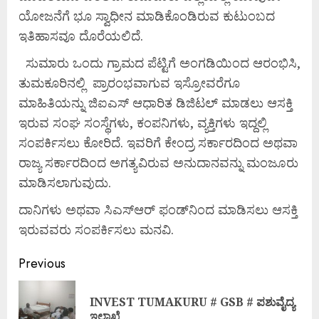
ಯೋಜನೆಗೆ ಭೂ ಸ್ವಾಧೀನ ಮಾಡಿಕೊಂಡಿರುವ ಕುಟುಂಬದ
ಇತಿಹಾಸವೂ ದೊರೆಯಲಿದೆ.
ಸುಮಾರು ಒಂದು ಗ್ರಾಮದ ಪೆಟ್ಟಿಗೆ ಅಂಗಡಿಯಿಂದ ಆರಂಭಿಸಿ,
ತುಮಕೂರಿನಲ್ಲಿ ಪ್ರಾರಂಭವಾಗುವ ಇಸ್ರೋವರೆಗೂ
ಮಾಹಿತಿಯನ್ನು ಜಿಐಎಸ್ ಆಧಾರಿತ ಡಿಜಿಟಲ್ ಮಾಡಲು ಆಸಕ್ತಿ
ಇರುವ ಸಂಘ ಸಂಸ್ಥೆಗಳು, ಕಂಪನಿಗಳು, ವ್ಯಕ್ತಿಗಳು ಇದ್ದಲ್ಲಿ
ಸಂಪರ್ಕಿಸಲು ಕೋರಿದೆ. ಇವರಿಗೆ ಕೇಂದ್ರ ಸರ್ಕಾರದಿಂದ ಅಥವಾ
ರಾಜ್ಯ ಸರ್ಕಾರದಿಂದ ಅಗತ್ಯವಿರುವ ಅನುದಾನವನ್ನು ಮಂಜೂರು
ಮಾಡಿಸಲಾಗುವುದು.
ದಾನಿಗಳು ಅಥವಾ ಸಿಎಸ್‌ಆರ್ ಫಂಡ್‌ನಿಂದ ಮಾಡಿಸಲು ಆಸಕ್ತಿ
ಇರುವವರು ಸಂಪರ್ಕಿಸಲು ಮನವಿ.
Previous
INVEST TUMAKURU # GSB # ಪಶುವೈದ್ಯ
ಇಲಾಖೆ