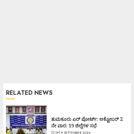
RELATED NEWS
ತುಮಕೂರು ಏರ್ ಪೋರ್ಟ್: ಆಕ್ಟೋಬರ್ 2
ನೇ ವಾರ: 19 ಜಿಲ್ಲೆಗಳ ಸಭೆ
19TH SEPTEMBER 2024