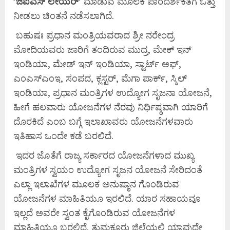
’
ಜಿಐಎಸ್
ಲೇಯರ್’
ಮಾಡುವ ಮೂಲಕ ಪಾರದರ್ಶಕತೆಗೆ ಒತ್ತು
ನೀಡಲು ಚಿಂತನೆ ನಡೆಸಲಾಗಿದೆ.
ಬಹುಷಃ ಪ್ರಧಾನ ಮಂತ್ರಿಯವರಾದ ಶ್ರೀ ನರೇಂದ್ರ
ಮೋದಿಯವರು ಜಾರಿಗೆ ತಂದಿರುವ ಮುದ್ರ, ಮೇಕ್ ಇನ್
ಇಂಡಿಯಾ, ಮೇಡ್ ಇನ್ ಇಂಡಿಯಾ, ಸ್ಟಾರ್ಟ್ ಅಫ್,
ಎಂಎಸ್‌ಎಂಇ, ಸಂಪದ, ಕ್ಲಸ್ಟರ್, ಮೆಗಾ ಪಾರ್ಕ್, ಸ್ಕಿಲ್
ಇಂಡಿಯಾ, ಪ್ರಧಾನ ಮಂತ್ರಿಗಳ ಉದ್ಯೋಗ ಸೃಜನಾ ಯೋಜನೆ,
ಹೀಗೆ ಹಲವಾರು ಯೋಜನೆಗಳ ನೆರವು ನಿರ್ಧಿಷ್ಠವಾಗಿ ಯಾರಿಗೆ
ದೊರಕಿದೆ ಎಂಬ ಬಗ್ಗೆ ಇಲಾಖಾವರು ಯೋಜನೆಗಳವಾರು
ಇತಿಹಾಸ ಒಂದೇ ಕಡೆ ಬರಲಿದೆ.
ಇದರ ಜೊತೆಗೆ ರಾಜ್ಯ ಸರ್ಕಾರದ ಯೋಜನೆಗಳಾದ ಮುಖ್ಯ
ಮಂತ್ರಿಗಳ ಸ್ವಯಂ ಉದ್ಯೋಗ ಸೃಜನ ಯೋಜನೆ ಸೇರಿದಂತೆ
ಎಲ್ಲಾ ಇಲಾಖೆಗಳ ಮೂಲಕ ಅನುಷ್ಠಾನ ಗೊಂಡಿರುವ
ಯೋಜನೆಗಳ ಮಾಹಿತಿಯೂ ಇರಲಿದೆ. ಯಾರ ಸಹಾಯವೂ
ಇಲ್ಲದೆ ಅವರೇ ಸ್ವಂತ ಕೈಗೊಂಡಿರುವ ಯೋಜನೆಗಳ
ಮಾಹಿತಿಯೂ ಬರಲಿದೆ. ತುಮಕೂರು ಜಿಲ್ಲೆಯಲ್ಲಿ ಯಾವುದೇ