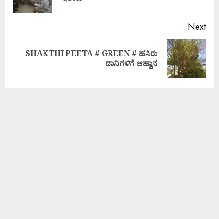
Next
SHAKTHI PEETA # GREEN # ಹಸಿರು
ದಾನಿಗಳಿಗೆ ಆಹ್ವಾನ