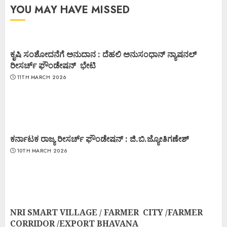
YOU MAY HAVE MISSED
ಕೃಷಿ ಸಂಶೋದನೆಗೆ ಅನುದಾನ : ದೆಹಲಿ ಅನುಸಂಧಾನ್ ನ್ಯಾಷನಲ್
ರೀಸರ್ಚ್ ಫೌಂಡೇಷನ್ ಭೇಟಿ
11TH MARCH 2026
ಕರ್ನಾಟಕ ರಾಜ್ಯ ರೀಸರ್ಚ್ ಫೌಂಡೇಷನ್ : ಜಿ.ಬಿ.ಜ್ಯೋತಿಗಣೇಶ್
10TH MARCH 2026
NRI SMART VILLAGE / FARMER CITY /FARMER
CORRIDOR /EXPORT BHAVANA