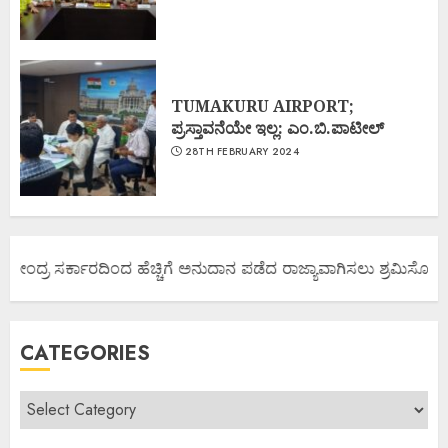
TUMAKURU AIRPORT;
ಪ್ರಸ್ತಾವನೆಯೇ ಇಲ್ಲ: ಎಂ.ಬಿ.ಪಾಟೀಲ್
28TH FEBRUARY 2024
 ಕೇಂದ್ರ ಸರ್ಕಾರದಿಂದ ಹೆಚ್ಚಿಗೆ ಅನುದಾನ ಪಡೆದ ರಾಜ್ಯಾವಾಗಿಸಲು ಶ್ರಮಿಸೋಣ ಬನ
CATEGORIES