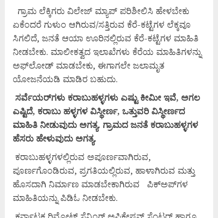
ಗ್ರಾಮ ಲೆಕ್ಕಿಗರು ವಿಲೇಜ್ ಮ್ಯಾಪ್ ಪರಿಶೀಲಿಸಿ ಹೇಳಬೇಕು
ಏಕೆಂದರೆ ಗುಳುಂ ಆಗಿರುವ/ಸತ್ತಿರುವ ಕೆರೆ-ಕಟ್ಟೆಗಳ ಲೆಕ್ಕವೂ
ಸಿಗಲಿದೆ, ಜನತೆ ಆಯಾ ಊರಿನಲ್ಲಿರುವ ಕೆರೆ-ಕಟ್ಟೆಗಳ ಮಾಹಿತಿ
ನೀಡಬೇಕು. ಮಾಲೀಕತ್ವದ ಇಲಾಖೆಗಳು ಕೆರೆಯ ಮಾಹಿತಿಗಳನ್ನು
ಅಫ್‌ಲೋಡ್ ಮಾಡಬೇಕು, ಈಗಾಗಲೇ ಜಲಾಮೃತ
ಯೋಜನೆಯಡಿ ಮಾಡಿರ ಬಹುದು.
ಸರ್ವೆಯರ್‌
ಗಳು
ಕರಾಬುಹಳ್ಳಗಳು
ಎಷ್ಟು
ಕೀಮೀ
ಇವೆ,
ಅಗಲ
ಎಷ್ಟಿದೆ,
ಕರಾಬು
ಹಳ್ಳಗಳ
ವಿಸ್ಥೀರ್ಣ,
ಒತ್ತುವರಿ
ವಿಸ್ಥೀರ್ಣದ
ಮಾಹಿತಿ
ನೀಡುವುದು
ಅಗತ್ಯ.
ಗ್ರಾಮದ
ಜನತೆ
ಕರಾಬುಹಳ್ಳಗಳ
ಹೆಸರು
ಹೇಳುವುದು
ಅಗತ್ಯ.
ಕರಾಬುಹಳ್ಳಗಳಲ್ಲಿರುವ ಅಪೂರ್ಣವಾಗಿರುವ,
ಪೂರ್ಣಗೊಂಡಿರುವ, ಪ್ರಗತಿಯಲ್ಲಿರುವ, ಹಾಳಾಗಿರುವ ಮತ್ತು
ಹೊಸದಾಗಿ ನಿರ್ಮಾಣ ಮಾಡಬೇಕಾಗಿರುವ ಪಿಕ್‌ಅಪ್‌ಗಳ
ಮಾಹಿತಿಯನ್ನು ಪಿಡಿಓ ನೀಡಬೇಕು.
ಕರ್ನಾಟಕ ರಿಮೋಟ್ ಸೆನ್ಸಿಂಗ್ ಅಪ್ಲಿಕೇಷನ್ ಸೆಂಟರ್ ಹಾಗೂ