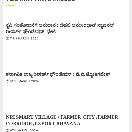
ಕೃಷಿ ಸಂಶೋದನೆಗೆ ಅನುದಾನ : ದೆಹಲಿ ಅನುಸಂಧಾನ್ ನ್ಯಾಷನಲ್
ರೀಸರ್ಚ್ ಫೌಂಡೇಷನ್ ಭೇಟಿ
11TH MARCH 2026
ಕರ್ನಾಟಕ ರಾಜ್ಯ ರೀಸರ್ಚ್ ಫೌಂಡೇಷನ್ : ಜಿ.ಬಿ.ಜ್ಯೋತಿಗಣೇಶ್
10TH MARCH 2026
NRI SMART VILLAGE / FARMER CITY /FARMER
CORRIDOR /EXPORT BHAVANA
6TH MARCH 2026