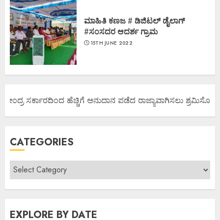
ಮಾಹಿತಿ ಕಣಜ # ಡಿಜಿಟಲ್ ಡೈಲಾಗ್
#ಸಂಸದರ ಆದರ್ಶ ಗ್ರಾಮ
15TH JUNE 2022
ಕೇಂದ್ರ ಸರ್ಕಾರದಿಂದ ಹೆಚ್ಚಿಗೆ ಅನುದಾನ ಪಡೆದ ರಾಜ್ಯಾವಾಗಿಸಲು ಶ್ರಮಿಸೋಣ ಬನ್
CATEGORIES
EXPLORE BY DATE