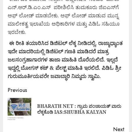
ಎನ್.ಆರ್.ಡಿ.ಎಂ.ಎಸ್ ಪರೀಶಿಲಿಸಿ ತುಮಕೂರು ಜಿಐಎಸ್‌ಗೆ
ಅಫ್ ಲೋಡ್ ಮಾಡಬೇಕು. ಅಫ್ ಲೋಡ್ ಮಾಡುವ ಮುನ್ನ
ಮಾಲೀಕತ್ವ ಇಲಾಖೆಯ ಅಧಿಕಾರಿಗಳ ಮತ್ತು ಪಿಡಿಓ ಸಹಿಯೂ
ಇರಬೇಕು.
ಈ
ರೀತಿ
ತಯಾರಿಸಿದ
ಡಿಜಿಟಲ್
ಲೆಕ್ಕ
ನೀಡಿದಲ್ಲಿ,
ರಾಜ್ಯಾಧ್ಯಾಂತ
ಇದೇ
ಮಾದರಿಯಲ್ಲಿ
ಡಿಜಿಟಲ್
ಗಣತಿ
ಮಾಡಿದರೆ
ಮಾತ್ರ
ಜಲಸಂಗ್ರಹಾಗಾರಗಳ
ತಾಜಾ
ಮಾಹಿತಿ
ದೊರೆಯಲಿದೆ.
ಇಲ್ಲದೆ
ಇದ್ದಲ್ಲಿ
ಬೋಗಸ್
ಕಟ್ &
ಪೇಸ್ಟ್
ಮಾಹಿತಿ
ಇರಲಿದೆ.
ಪಿಡಿಓ
ಶ್ರೀ
ಗುರುಮೂರ್ತಿಯವರೇ
ಜವಾಬ್ಧಾರಿ
ನಿಮ್ಮದು
ಸ್ವಾಮಿ.
Previous
BHARATH NET : ಗ್ರಾಮ ಪಂಚಾಯತ್ ವಾರು
ಲೆಕ್ಕಕೊಡಿ IAS:SHUBHA KALYAN
Next