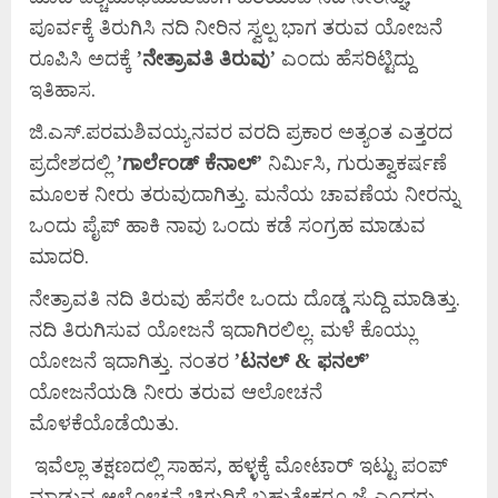
ಪೂರ್ವಕ್ಕೆ ತಿರುಗಿಸಿ ನದಿ ನೀರಿನ ಸ್ವಲ್ಪ ಭಾಗ ತರುವ ಯೋಜನೆ
ರೂಪಿಸಿ ಅದಕ್ಕೆ
’
ನೇತ್ರಾವತಿ
ತಿರುವು’
ಎಂದು ಹೆಸರಿಟ್ಟಿದ್ದು
ಇತಿಹಾಸ.
ಜಿ.ಎಸ್.ಪರಮಶಿವಯ್ಯನವರ ವರದಿ ಪ್ರಕಾರ ಅತ್ಯಂತ ಎತ್ತರದ
ಪ್ರದೇಶದಲ್ಲಿ
’
ಗಾರ್ಲೆಂಡ್
ಕೆನಾಲ್’
ನಿರ್ಮಿಸಿ, ಗುರುತ್ವಾಕರ್ಷಣೆ
ಮೂಲಕ ನೀರು ತರುವುದಾಗಿತ್ತು. ಮನೆಯ ಚಾವಣೆಯ ನೀರನ್ನು
ಒಂದು ಪೈಪ್ ಹಾಕಿ ನಾವು ಒಂದು ಕಡೆ ಸಂಗ್ರಹ ಮಾಡುವ
ಮಾದರಿ.
ನೇತ್ರಾವತಿ ನದಿ ತಿರುವು ಹೆಸರೇ ಒಂದು ದೊಡ್ಡ ಸುದ್ದಿ ಮಾಡಿತ್ತು.
ನದಿ ತಿರುಗಿಸುವ ಯೋಜನೆ ಇದಾಗಿರಲಿಲ್ಲ. ಮಳೆ ಕೊಯ್ಲು
ಯೋಜನೆ ಇದಾಗಿತ್ತು. ನಂತರ
’
ಟನಲ್ &
ಫನಲ್’
ಯೋಜನೆಯಡಿ ನೀರು ತರುವ ಆಲೋಚನೆ
ಮೊಳಕೆಯೊಡೆಯಿತು.
ಇವೆಲ್ಲಾ ತಕ್ಷಣದಲ್ಲಿ ಸಾಹಸ, ಹಳ್ಳಕ್ಕೆ ಮೋಟಾರ್ ಇಟ್ಟು ಪಂಪ್
ಮಾಡುವ ಆಲೋಚನೆ ಚಿಗುರಿಗೆ ಬಹುತೇಕರೂ ಜೈ ಎಂದರು