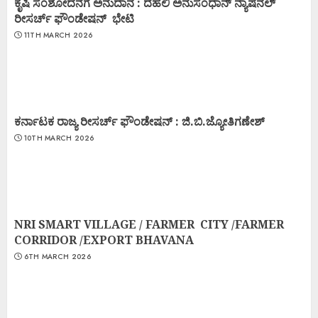
ಕೃಷಿ ಸಂಶೋದನೆಗೆ ಅನುದಾನ : ದೆಹಲಿ ಅನುಸಂಧಾನ್ ನ್ಯಾಷನಲ್
ರೀಸರ್ಚ್ ಫೌಂಡೇಷನ್ ಭೇಟಿ
11TH MARCH 2026
ಕರ್ನಾಟಕ ರಾಜ್ಯ ರೀಸರ್ಚ್ ಫೌಂಡೇಷನ್ : ಜಿ.ಬಿ.ಜ್ಯೋತಿಗಣೇಶ್
10TH MARCH 2026
NRI SMART VILLAGE / FARMER CITY /FARMER
CORRIDOR /EXPORT BHAVANA
6TH MARCH 2026