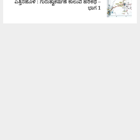
ಎತ್ತಿನಹೊಳೆ : ಗುರುತ್ವಾಕರ್ಷಣೆ ಕಾಲುವೆ ಹರಿಕಥೆ –
ಭಾಗ 1