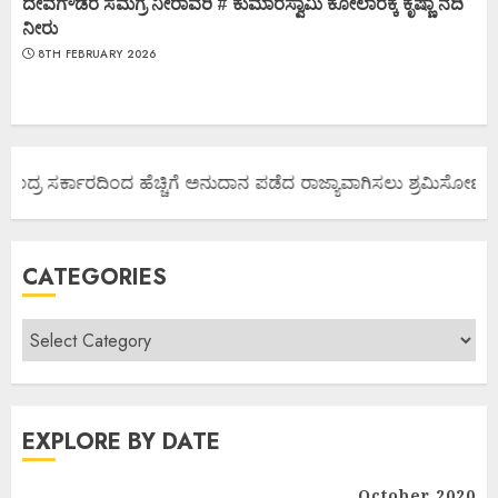
ದೇವೆಗೌಡರ ಸಮಗ್ರ ನೀರಾವರಿ # ಕುಮಾರಸ್ವಾಮಿ ಕೋಲಾರಕ್ಕೆ ಕೃಷ್ಣಾ ನದಿ
ನೀರು
8TH FEBRUARY 2026
ದ್ರ ಸರ್ಕಾರದಿಂದ ಹೆಚ್ಚಿಗೆ ಅನುದಾನ ಪಡೆದ ರಾಜ್ಯಾವಾಗಿಸಲು ಶ್ರಮಿಸೋಣ ಬನ್ನಿ.
CATEGORIES
EXPLORE BY DATE
October 2020