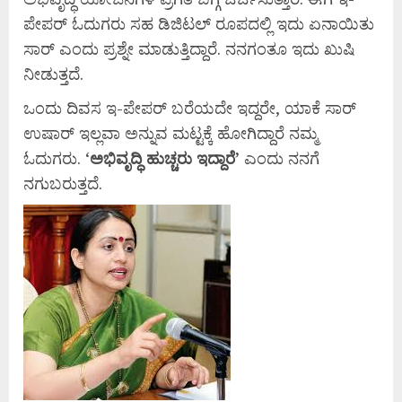
ಪೇಪರ್ ಓದುಗರು ಸಹ ಡಿಜಿಟಲ್ ರೂಪದಲ್ಲಿ ಇದು ಏನಾಯಿತು
ಸಾರ್ ಎಂದು ಪ್ರಶ್ನೇ ಮಾಡುತ್ತಿದ್ದಾರೆ. ನನಗಂತೂ ಇದು ಖುಷಿ
ನೀಡುತ್ತದೆ.
ಒಂದು ದಿವಸ ಇ-ಪೇಪರ್ ಬರೆಯದೇ ಇದ್ದರೇ, ಯಾಕೆ ಸಾರ್
ಉಷಾರ್ ಇಲ್ಲವಾ ಅನ್ನುವ ಮಟ್ಟಕ್ಕೆ ಹೋಗಿದ್ದಾರೆ ನಮ್ಮ
ಓದುಗರು. ‘
ಅಭಿವೃದ್ಧಿ
ಹುಚ್ಚರು
ಇದ್ದಾರೆ’
ಎಂದು ನನಗೆ
ನಗುಬರುತ್ತದೆ.