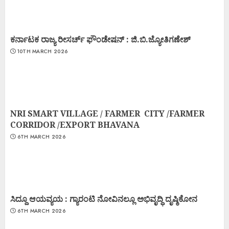
ಕರ್ನಾಟಕ ರಾಜ್ಯ ರೀಸರ್ಚ್ ಫೌಂಡೇಷನ್ : ಜಿ.ಬಿ.ಜ್ಯೋತಿಗಣೇಶ್
10TH MARCH 2026
NRI SMART VILLAGE / FARMER CITY /FARMER
CORRIDOR /EXPORT BHAVANA
6TH MARCH 2026
ಸಿದ್ದೂ ಆಯವ್ಯಯ : ಗ್ಯಾರಂಟಿ ನೋವಿನಲ್ಲೂ ಅಭಿವೃದ್ಧಿ ದೃಷ್ಠಿಕೋನ
6TH MARCH 2026