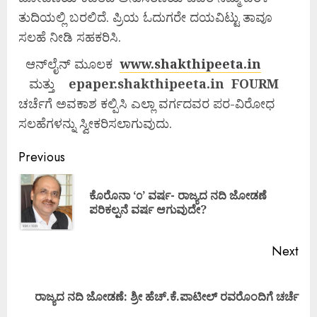
ತುದಿಯಲ್ಲಿ ಬರಲಿದೆ. ಪ್ರಿಯ ಓದುಗರೇ ದಯವಿಟ್ಟು ತಾವೂ
ಸಲಹೆ ನೀಡಿ ಸಹಕರಿಸಿ.
ಆನ್‌ಲೈನ್ ಮೂಲಕ
www.shakthipeeta.in
ಮತ್ತು
epaper.shakthipeeta.in FOURM
ಚರ್ಚೆಗೆ ಅವಕಾಶ ಕಲ್ಪಿಸಿ ಎಲ್ಲಾ ವರ್ಗದವರ ಪರ-ವಿರೋಧ
ಸಲಹೆಗಳನ್ನು ಸ್ವೀಕರಿಸಲಾಗುವುದು.
Previous
ಕೊರೊನಾ ‘೦’ ವರ್ಷ- ರಾಜ್ಯದ ನದಿ ಜೋಡಣೆ
ಪರಿಕಲ್ಪನೆ ವರ್ಷ ಆಗುವುದೇ?
Next
ರಾಜ್ಯದ ನದಿ ಜೋಡಣೆ: ಶ್ರೀ ಹೆಚ್.ಕೆ.ಪಾಟೀಲ್ ರವರೊಂದಿಗೆ ಚರ್ಚೆ