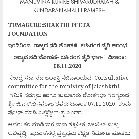
MANUVINA KURIKE SHIVARUDRAIAH &
KUNDARANAHALLI RAMESH
TUMAKURU:SHAKTHI PEETA
FOUNDATION
ಇಂದಿನಿಂದ
ರಾಜ್ಯದ
ನದಿ
ಜೋಡಣೆ-
ಬಹಿರಂಗ
ಡೈರಿ
ಆರಂಭ.
ರಾಜ್ಯದ ನದಿ ಜೋಡಣೆ- ಬಹಿರಂಗ ಡೈರಿ ಭಾಗ-1 ದಿನಾಂಕ:
08.11.2020
ಕೇಂದ್ರ ಸರ್ಕಾರದ ಜಲಶಕ್ತಿ ಸಚಿವಾಲಯದ Consultative
committee for the ministry of jalashkthi
ಸಮಿತಿ ಸದಸ್ಯರು ಹಾಗೂ ತುಮಕೂರು ಲೋಕಸಭಾ ಸದಸ್ಯರಾದ
ಶ್ರೀ ಜಿ.ಎಸ್.ಬಸವರಾಜ್‌ರವರು ದಿನಾಂಕ:07.11.2020 ರಂದು
ಫೋನ್ ಮಾಡಿ ಎಲ್ಲಿದ್ದೀಯಪ್ಪ ಎಂದರು.
ಅವರು ಕರೆ ಮಾಡಿದಾಗ ನಾನು ಶಕ್ತಿಪೀಠ, ಜಲಪೀಠ ಮತ್ತು
ಅಭಿವೃದ್ಧಿ ಕ್ಯಾಂಪಸ್‌ನಲ್ಲಿ ಪ್ರಪ್ರಥಮ ಕಟ್ಟಡ ನಿರ್ಮಾಣ ಮಾಡಲು