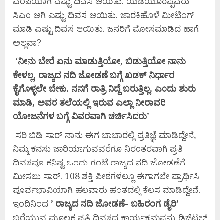
ಎಂಪಿಯಾಗಿ ಎಷ್ಟು ದಿವಸ ಆಯಿತು. ಯಡಿಯೂರಪ್ಪವರು
ಸಿಎಂ ಆಗಿ ಎಷ್ಟು ದಿವಸ ಆಯಿತು. ಜಾರಕಿಹೊಳೆ ಮೀಟಿಂಗ್
ಮಾಡಿ ಎಷ್ಟು ದಿವಸ ಆಯಿತು. ಜನರಿಗೆ ಮೋಸಮಾಡಿದ ಹಾಗೆ
ಅಲ್ಲವಾ?
‘
ನೀನು
ಬೇರೆ
ಏನು
ಮಾಡುತ್ತಿಯೋ,
ಬಿಡುತ್ತಿಯೋ
ನಾನು
ಕೇಳಲ್ಲ,
ರಾಜ್ಯದ
ನದಿ
ಜೋಡಣೆ
ಬಗ್ಗೆ
ಖಡಕ್
ನಿರ್ಧಾರ
ಕೈಗೊಳ್ಳಲೇ
ಬೇಕು.
ನನಗೆ
ರಾತ್ರಿ
ನಿದ್ದೆ
ಬರುತ್ತಿಲ್ಲ.
ಎಂದು
ಶುರು
ಮಾಡಿ,
ಅವರ
ತಲೆಯಲ್ಲಿ
ಇರುವ
ಎಲ್ಲಾ
ನೀರಾವರಿ
ಯೋಜನೆಗಳ
ಬಗ್ಗೆ
ವಿವರವಾಗಿ
ಚರ್ಚಿಸಿದರು
’
ಸರಿ ಬಿಡಿ ಸಾರ್ ನಾನು ಈಗ ಬಾಬಾರಲ್ಲಿ ಪ್ರತಿಜ್ಞೆ ಮಾಡಿದ್ದೇನೆ,
ನಿಮ್ಮ ಕನಸು ಜಾರಿಯಾಗುವವರೆಗೂ ನಿರಂತರವಾಗಿ ಪ್ರತಿ
ದಿವಸವೂ ಕನಿಷ್ಟ ಒಂದು ಗಂಟೆ ರಾಜ್ಯದ ನದಿ ಜೋಡಣೆಗೆ
ಮೀಸಲು ಸಾರ್. 108 ಶಕ್ತಿ ಪೀಠಗಳಲ್ಲೂ ಈಗಾಗಲೇ ಪ್ರಾರ್ಥಿಸಿ
ಪೂರ್ವಭಾವಿಯಾಗಿ ಹಲವಾರು ಹಂತದಲ್ಲಿ ಕೆಲಸ ಮಾಡಿದ್ದೇವೆ.
ಇಂದಿನಿಂದ
’
ರಾಜ್ಯದ
ನದಿ
ಜೋಡಣೆ-
ಬಹಿರಂಗ
ಡೈರಿ’
ಬರೆಯುವ ಮೂಲಕ ಪ್ರತಿ ದಿವಸದ ಕಾರ್ಯಕ್ರಮವನ್ನು ಡಿಜಿಟಲ್