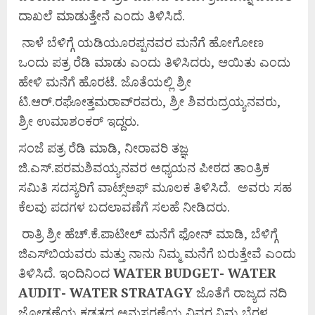
ದಾಖಲೆ ಮಾಡುತ್ತೇನೆ ಎಂದು ತಿಳಿಸಿದೆ.
ನಾಳೆ ಬೆಳಿಗ್ಗೆ ಯಡಿಯೂರಪ್ಪನವರ ಮನೆಗೆ ಹೋಗೋಣ
ಒಂದು ಪತ್ರ ರೆಡಿ ಮಾಡು ಎಂದು ತಿಳಿಸಿದರು, ಆಯಿತು ಎಂದು
ಹೇಳಿ ಮನೆಗೆ ಹೊರಟೆ. ಜೊತೆಯಲ್ಲಿ ಶ್ರೀ
ಟಿ.ಆರ್.ರಘೋತ್ತಮರಾವ್‌ರವರು, ಶ್ರೀ ಶಿವರುದ್ರಯ್ಯನವರು,
ಶ್ರೀ ಉಮಾಶಂಕರ್ ಇದ್ದರು.
ಸಂಜೆ ಪತ್ರ ರೆಡಿ ಮಾಡಿ, ನೀರಾವರಿ ತಜ್ಞ
ಜಿ.ಎಸ್.ಪರಮಶಿವಯ್ಯನವರ ಅಧ್ಯಯನ ಪೀಠದ ತಾಂತ್ರಿಕ
ಸಮಿತಿ ಸದಸ್ಯರಿಗೆ ವಾಟ್ಸ್‌ಅಫ್ ಮೂಲಕ ತಿಳಿಸಿದೆ. ಅವರು ಸಹ
ಕೆಲವು ಪದಗಳ ಬದಲಾವಣೆಗೆ ಸಲಹೆ ನೀಡಿದರು.
ರಾತ್ರಿ ಶ್ರೀ ಹೆಚ್.ಕೆ.ಪಾಟೀಲ್ ಮನೆಗೆ ಫೋನ್ ಮಾಡಿ, ಬೆಳಿಗ್ಗೆ
ಜಿಎಸ್‌ಬಿಯವರು ಮತ್ತು ನಾನು ನಿಮ್ಮ ಮನೆಗೆ ಬರುತ್ತೇವೆ ಎಂದು
ತಿಳಿಸಿದೆ. ಇಂದಿನಿಂದ
WATER BUDGET- WATER
AUDIT- WATER STRATAGY
ಜೊತೆಗೆ ರಾಜ್ಯದ ನದಿ
ಜೋಡಣೆಯ ಕಡತದ ಅನುಸರಣೆಯ ವಿವರ ನಿಮ್ಮ ಬೆರಳ