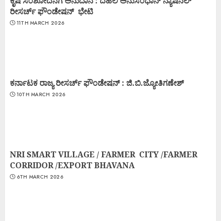
ಕೃಷಿ ಸಂಶೋದನೆಗೆ ಅನುದಾನ : ದೆಹಲಿ ಅನುಸಂಧಾನ್ ನ್ಯಾಷನಲ್
ರೀಸರ್ಚ್ ಫೌಂಡೇಷನ್ ಭೇಟಿ
11TH MARCH 2026
ಕರ್ನಾಟಕ ರಾಜ್ಯ ರೀಸರ್ಚ್ ಫೌಂಡೇಷನ್ : ಜಿ.ಬಿ.ಜ್ಯೋತಿಗಣೇಶ್
10TH MARCH 2026
NRI SMART VILLAGE / FARMER CITY /FARMER
CORRIDOR /EXPORT BHAVANA
6TH MARCH 2026